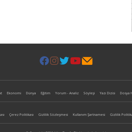
at
Ekonomi
Dünya
Eğitim
Yorum - Analiz
Söyleşi
Yazı Dizisi
Dosya 
ası
Çerez Politikası
Gizlilik Sözleşmesi
Kullanım Şartnamesi
Gizlilik Politik