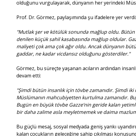
olduğunu vurgulayarak, dünyanın her yerindeki Müslü
Prof. Dr. Görmez, paylaşımında şu ifadelere yer verdi
"Mutlak şer ve kötülük sonunda mağlup oldu. Bütün 
denilen küçük sahil kasabasında mağlup oldular. Ga
maliyeti çok ama çok ağır oldu. Ancak dünyanın bütün
gaddar, ne kadar vicdansız olduğunu gösterdiler."
Görmez, bu süreçte yaşanan acıların ardından insanlı
devam etti:
"Şimdi bütün insanlık için tövbe zamanıdır. Şimdi ik
Müslümanın mahcubiyetten kurtulma zamanıdır. Bug
Bugün en büyük tövbe Gazze’nin geride kalan yetiml
bir daha zalime asla meyletmemek ve daima mazlumu
Bu güçlü mesaj, sosyal medyada geniş yankı uyandırdı
kalan çocukların geleceğine sahip çıkılması konusun