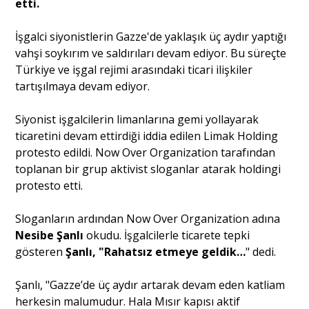
etti.
İşgalci siyonistlerin Gazze'de yaklaşık üç aydır yaptığı
Portre
vahşi soykırım ve saldırıları devam ediyor. Bu süreçte
Türkiye ve işgal rejimi arasındaki ticari ilişkiler
Yazarlar
tartışılmaya devam ediyor.
Siyonist işgalcilerin limanlarına gemi yollayarak
ticaretini devam ettirdiği iddia edilen Limak Holding
protesto edildi. Now Over Organization tarafından
Eğitim
toplanan bir grup aktivist sloganlar atarak holdingi
protesto etti.
Dosya Haber
Sloganların ardından Now Over Organization adına
Ankara Analiz
Nesibe Şanlı
okudu. İşgalcilerle ticarete tepki
gösteren
Şanlı, "Rahatsız etmeye geldik…
" dedi.
Sağlık
Şanlı, "Gazze’de üç aydır artarak devam eden katliam
herkesin malumudur. Hala Mısır kapısı aktif