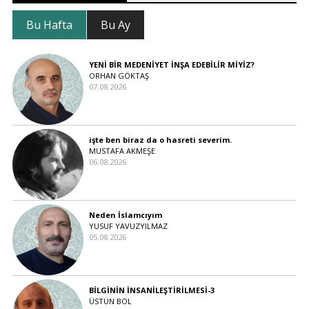
Bu Hafta
Bu Ay
YENİ BİR MEDENİYET İNŞA EDEBİLİR MİYİZ?
ORHAN GÖKTAŞ
07.08.2026
işte ben biraz da o hasreti severim.
MUSTAFA AKMEŞE
06.08.2026
Neden İslamcıyım
YUSUF YAVUZYILMAZ
05.08.2026
BİLGİNİN İNSANİLEŞTİRİLMESİ-3
ÜSTÜN BOL