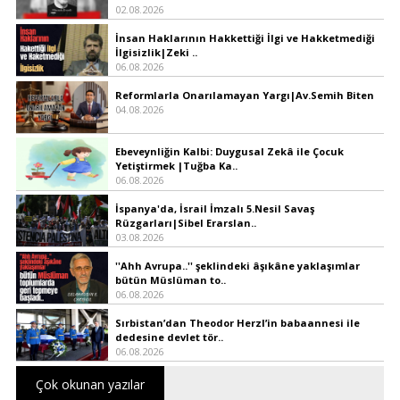
02.08.2026
İnsan Haklarının Hakkettiği İlgi ve Hakketmediği
İlgisizlik|Zeki ..
06.08.2026
Reformlarla Onarılamayan Yargı|Av.Semih Biten
04.08.2026
Ebeveynliğin Kalbi: Duygusal Zekâ ile Çocuk
Yetiştirmek |Tuğba Ka..
06.08.2026
İspanya'da, İsrail İmzalı 5.Nesil Savaş
Rüzgarları|Sibel Erarslan..
03.08.2026
''Ahh Avrupa..'' şeklindeki âşıkâne yaklaşımlar
bütün Müslüman to..
06.08.2026
Sırbistan’dan Theodor Herzl’in babaannesi ile
dedesine devlet tör..
06.08.2026
Çok okunan yazılar