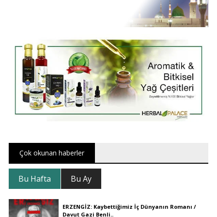
Çok okunan haberler
Bu Hafta
Bu Ay
ERZENGİZ: Kaybettiğimiz İç Dünyanın Romanı /
Davut Gazi Benli..