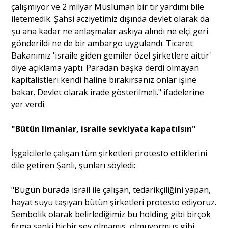
çalışmıyor ve 2 milyar Müslüman bir tır yardımı bile
iletemedik. Şahsi acziyetimiz dışında devlet olarak da
şu ana kadar ne anlaşmalar askıya alındı ne elçi geri
gönderildi ne de bir ambargo uygulandı. Ticaret
Bakanımız 'israile giden gemiler özel şirketlere aittir'
diye açıklama yaptı. Paradan başka derdi olmayan
kapitalistleri kendi haline bırakırsanız onlar işine
bakar. Devlet olarak irade gösterilmeli." ifadelerine
yer verdi.
"Bütün limanlar, israile sevkiyata kapatılsın"
İşgalcilerle çalışan tüm şirketleri protesto ettiklerini
dile getiren Şanlı, şunları söyledi:
"Bugün burada israil ile çalışan, tedarikçiliğini yapan,
hayat suyu taşıyan bütün şirketleri protesto ediyoruz.
Sembolik olarak belirlediğimiz bu holding gibi birçok
firma sanki hiçbir şey olmamış, olmuyormuş gibi