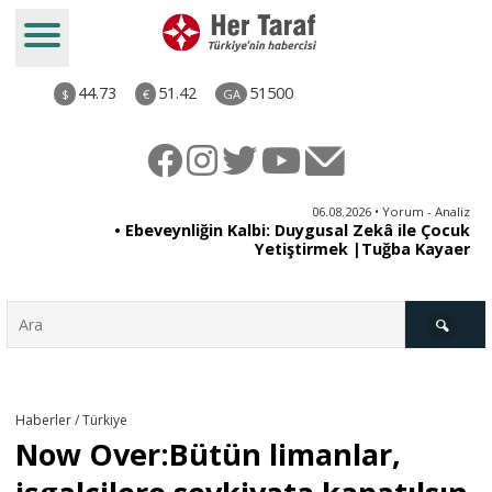
44.73
51.42
51500
$
€
GA
ya
06.08.2026 • Yorum - Analiz
rı
• Ebeveynliğin Kalbi: Duygusal Zekâ ile Çocuk
Yetiştirmek |Tuğba Kayaer
Türkiye
Haberler / Türkiye
Now Over:Bütün limanlar,
Derkenar