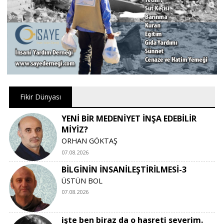
Fikir Dünyası
YENİ BİR MEDENİYET İNŞA EDEBİLİR
MİYİZ?
ORHAN GÖKTAŞ
07.08.2026
BİLGİNİN İNSANİLEŞTİRİLMESİ-3
ÜSTÜN BOL
07.08.2026
işte ben biraz da o hasreti severim.