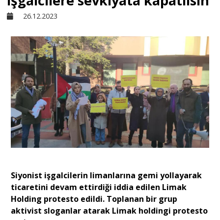
işgalcilere sevkiyata kapatılsın
26.12.2023
Sivil Toplum
Kültür - Sanat
Ekonomi
Dünya
Yorum - Analiz
Siyonist işgalcilerin limanlarına gemi yollayarak
Söyleşi
ticaretini devam ettirdiği iddia edilen Limak
Holding protesto edildi. Toplanan bir grup
aktivist sloganlar atarak Limak holdingi protesto
Yazı Dizisi