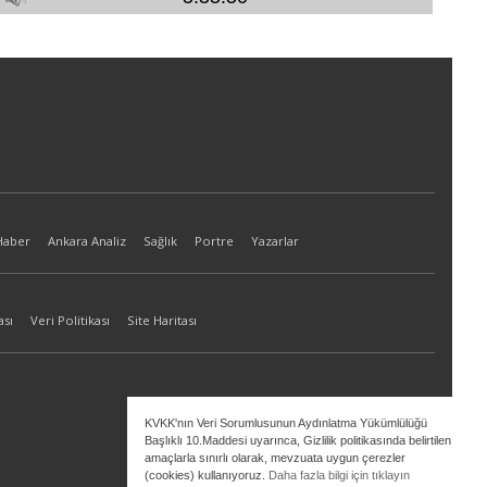
Haber
Ankara Analiz
Sağlık
Portre
Yazarlar
ası
Veri Politikası
Site Haritası
KVKK'nın Veri Sorumlusunun Aydınlatma Yükümlülüğü
Başlıklı 10.Maddesi uyarınca, Gizlilik politikasında belirtilen
amaçlarla sınırlı olarak, mevzuata uygun çerezler
(cookies) kullanıyoruz.
Daha fazla bilgi için tıklayın