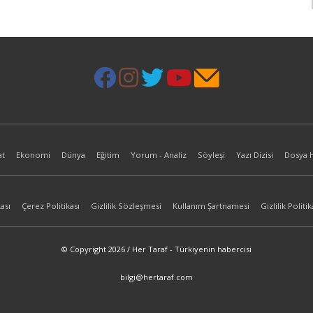
at
Ekonomi
Dünya
Eğitim
Yorum - Analiz
Söyleşi
Yazı Dizisi
Dosya 
ası
Çerez Politikası
Gizlilik Sözleşmesi
Kullanım Şartnamesi
Gizlilik Politik
© Copyright 2026 / Her Taraf - Türkiyenin habercisi
bilgi@hertaraf.com