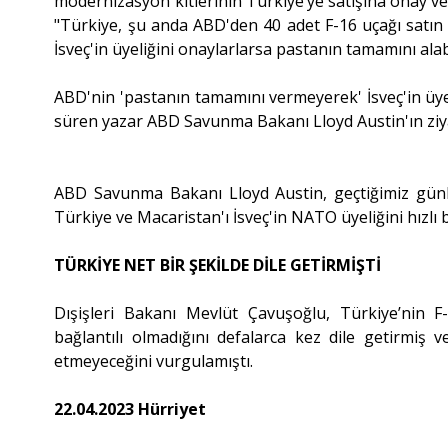
modernizasyon kitlerinin Türkiye’ye satışına onay v
"Türkiye, şu anda ABD'den 40 adet F-16 uçağı satın
İsveç'in üyeliğini onaylarlarsa pastanın tamamını alabi
ABD'nin 'pastanın tamamını vermeyerek' İsveç'in üy
süren yazar ABD Savunma Bakanı Lloyd Austin'ın ziya
ABD Savunma Bakanı Lloyd Austin, geçtiğimiz günl
Türkiye ve Macaristan'ı İsveç'in NATO üyeliğini hızlı 
TÜRKİYE NET BİR ŞEKİLDE DİLE GETİRMİŞTİ
Dışişleri Bakanı Mevlüt Çavuşoğlu, Türkiye’nin F-
bağlantılı olmadığını defalarca kez dile getirmiş 
etmeyeceğini vurgulamıştı.
22.04.2023 Hürriyet