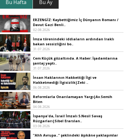
Bu Hafta
Bu Ay
ERZENGİZ: Kaybettiğimiz İç Dünyanın Romanı /
Davut Gazi Benli..
02.08.2026
İmza törenindeki iddiaların ardından Iraklı
bakan sessizliğini bo..
31.07.2026
Cem Küçük gözaltında. A Haber: İşadamlarına
şantaj yaptı..
31.07.2026
İnsan Haklarının Hakkettiği İlgi ve
Hakketmediği İlgisizlik|Zeki ..
06.08.2026
Reformlarla Onarılamayan Yargı|Av.Semih
Biten
04.08.2026
İspanya'da, İsrail İmzalı 5.Nesil Savaş
Rüzgarları|Sibel Erarslan..
03.08.2026
''Ahh Avrupa..'' şeklindeki âşıkâne yaklaşımlar