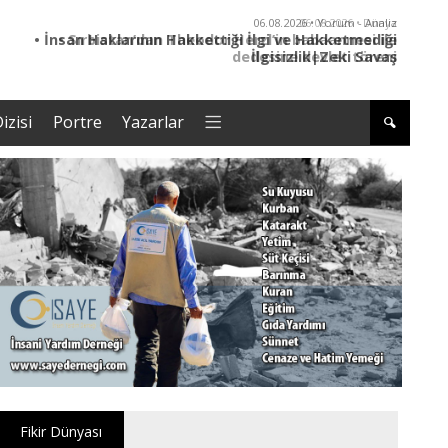
06.08.2026 • Dünya
• Sırbistan’dan Theodor Herzl’in babaannesi ile
dedesine devlet töreni
izisi
Portre
Yazarlar
Fikir Dünyası