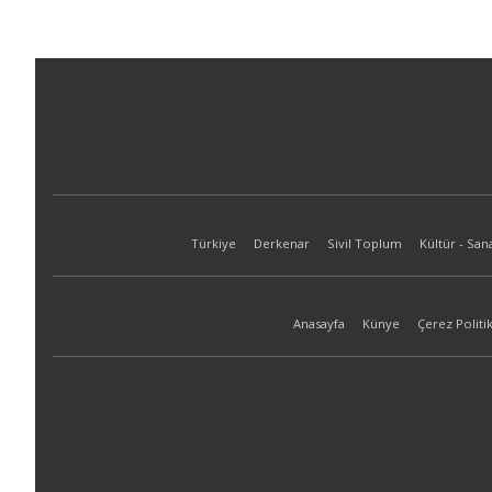
Türkiye
Derkenar
Sivil Toplum
Kültür - San
Anasayfa
Künye
Çerez Politik