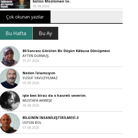
bütün Müslüman to..
06.08.2026
Çok okunan yazılar
Bu Hafta
Bu Ay
80 Sonrası Görülen Bir Düşün Kâbusa Dönüşmesi
AYTEN DURMUŞ
31.07.2026
Neden İslamcıyım
YUSUF YAVUZYILMAZ
05.08.2026
işte ben biraz da o hasreti severim.
MUSTAFA AKMEŞE
06.08.2026
BİLGİNİN İNSANİLEŞTİRİLMESİ-3
ÜSTÜN BOL
07.08.2026