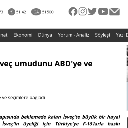
naliz
06.08.2026 • Yorum - Analiz
ütün
• İnsan Haklarının Hakkettiği İlgi ve Hakketmediği
73
€
51.42
GA
51500
eye
İlgisizlik|Zeki Savaş
rgil
anat
Ekonomi
Dünya
Yorum - Analiz
Söyleşi
Yazı D
sveç umudunu ABD'ye ve
apısında beklemede kalan İsveç'te büyük bir hayal
sveç'in üyeliği için Türkiye'ye F-16'larla baskı