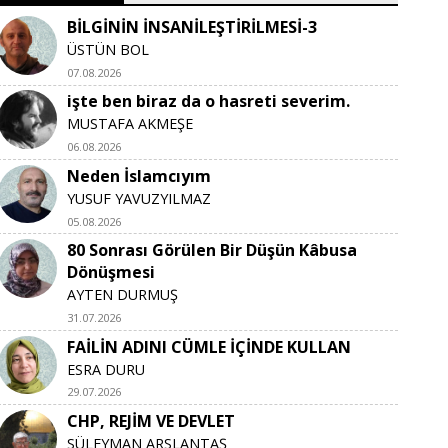
BİLGİNİN İNSANİLEŞTİRİLMESİ-3
ÜSTÜN BOL
07.08.2026
işte ben biraz da o hasreti severim.
MUSTAFA AKMEŞE
06.08.2026
Neden İslamcıyım
YUSUF YAVUZYILMAZ
05.08.2026
80 Sonrası Görülen Bir Düşün Kâbusa
Dönüşmesi
AYTEN DURMUŞ
31.07.2026
FAİLİN ADINI CÜMLE İÇİNDE KULLAN
ESRA DURU
29.07.2026
CHP, REJİM VE DEVLET
SÜLEYMAN ARSLANTAŞ