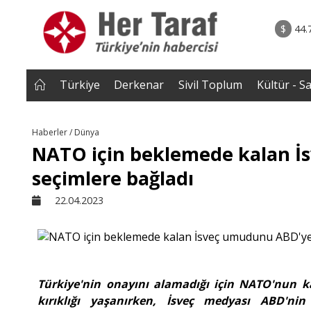
rum - Analiz
06.08.2026 • Yorum - A
ile Çocuk
• ''Ahh Avrupa..'' şeklindeki âşıkâne yaklaşımlar b
$
44.
a Kayaer
Müslüman toplumlarda geri tepm
başladı..|Selahaddin Eş Çakı
Türkiye
Derkenar
Sivil Toplum
Kültür - S
Haberler / Dünya
NATO için beklemede kalan İ
seçimlere bağladı
22.04.2023
Türkiye'nin onayını alamadığı için NATO'nun k
kırıklığı yaşanırken, İsveç medyası ABD'nin İ