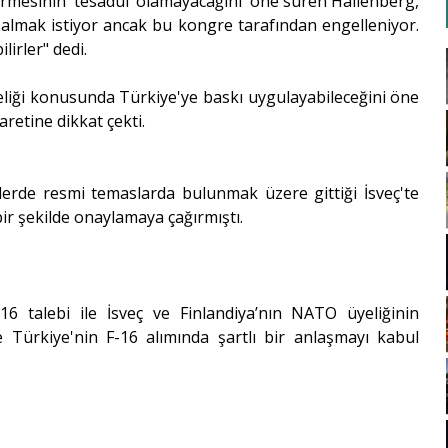
ermesinin 'tesadüf olamayacağını' öne süren Hallenberg,
 almak istiyor ancak bu kongre tarafından engelleniyor.
lirler" dedi.
eliği konusunda Türkiye'ye baskı uygulayabileceğini öne
retine dikkat çekti.
erde resmi temaslarda bulunmak üzere gittiği İsveç'te
bir şekilde onaylamaya çağırmıştı.
16 talebi ile İsveç ve Finlandiya’nın NATO üyeliğinin
ve Türkiye'nin F-16 alımında şartlı bir anlaşmayı kabul