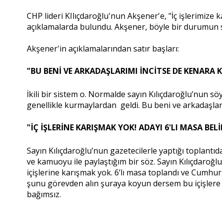
CHP lideri KIlıçdaroğlu'nun Akşener'e, "İç işlerimiz
açıklamalarda bulundu. Akşener, böyle bir durumun 
Akşener'in açıklamalarından satır başları:
"BU BENİ VE ARKADAŞLARIMI İNCİTSE DE KENARA
İkili bir sistem o. Normalde sayın Kılıçdaroğlu’nun sö
genellikle kurmaylardan geldi. Bu beni ve arkadaşlar
"İÇ İŞLERİNE KARIŞMAK YOK! ADAYI 6'LI MASA BEL
Sayın Kılıçdaroğlu’nun gazetecilerle yaptığı toplantı
ve kamuoyu ile paylaştığım bir söz. Sayın Kılıçdaroğlu 
içişlerine karışmak yok. 6’lı masa toplandı ve Cumhurb
şunu görevden alın şuraya koyun dersem bu içişlere
bağımsız.