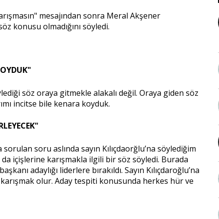
e karışmasın" mesajından sonra Meral Akşener
söz konusu olmadığını söyledi.
 KOYDUK"
ylediği söz oraya gitmekle alakalı değil. Oraya giden söz
ımı incitse bile kenara koyduk.
İRLEYECEK"
da sorulan soru aslında sayın Kılıçdaorğlu’na söylediğim
da içişlerine karışmakla ilgili bir söz söyledi. Burada
aşkanı adaylığı liderlere bırakıldı. Sayın Kılıçdaroğlu’na
 karışmak olur. Aday tespiti konusunda herkes hür ve