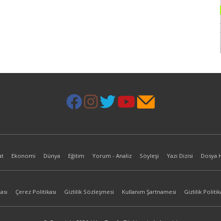
at
Ekonomi
Dünya
Eğitim
Yorum - Analiz
Söyleşi
Yazı Dizisi
Dosya 
ası
Çerez Politikası
Gizlilik Sözleşmesi
Kullanım Şartnamesi
Gizlilik Politik