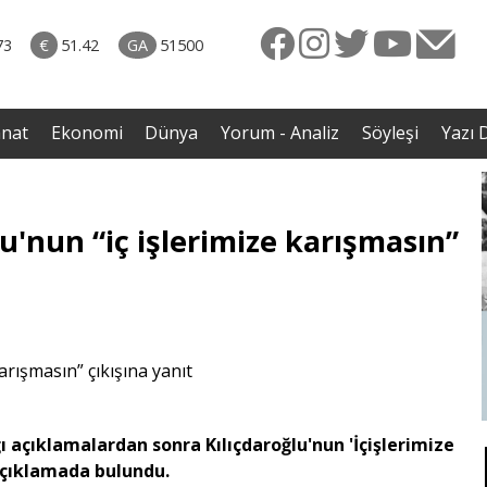
rkiye
07.08.2026 • Dünya
ttı!
• Gannuşi'nin serbest bırakılması için çağrı
73
€
51.42
GA
51500
irdi
anat
Ekonomi
Dünya
Yorum - Analiz
Söyleşi
Yazı D
u'nun “iç işlerimize karışmasın”
ı açıklamalardan sonra Kılıçdaroğlu'nun 'İçişlerimize
 açıklamada bulundu.