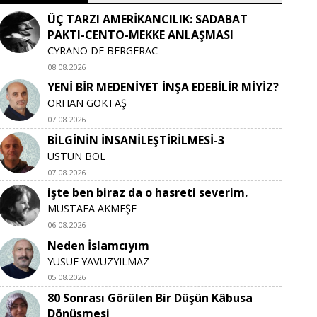
ÜÇ TARZI AMERİKANCILIK: SADABAT
PAKTI-CENTO-MEKKE ANLAŞMASI
CYRANO DE BERGERAC
08.08.2026
YENİ BİR MEDENİYET İNŞA EDEBİLİR MİYİZ?
ORHAN GÖKTAŞ
07.08.2026
BİLGİNİN İNSANİLEŞTİRİLMESİ-3
ÜSTÜN BOL
07.08.2026
işte ben biraz da o hasreti severim.
MUSTAFA AKMEŞE
06.08.2026
Neden İslamcıyım
YUSUF YAVUZYILMAZ
05.08.2026
80 Sonrası Görülen Bir Düşün Kâbusa
Dönüşmesi