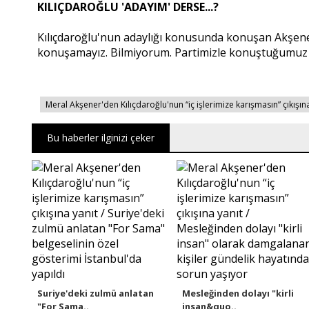
KILIÇDAROĞLU 'ADAYIM' DERSE...?
Kılıçdaroğlu'nun adaylığı konusunda konuşan Akşene
konuşamayız. Bilmiyorum. Partimizle konuştuğumuz içi
Meral Akşener'den Kılıçdaroğlu'nun “iç işlerimize karışmasın” çıkışına
Bu haberler ilginizi çeker
Suriye'deki zulmü anlatan
Mesleğinden dolayı "kirli
"For Sama..
insan&quo..