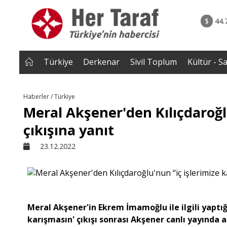
rum - Analiz
07.08.2026 • Tü
Edildi? |
• Türkiye, Pakistan ve Suudi Arabistan imzayı a
$
44.
NEROĞLU
Mekke Anlaşması yürürlüğe g
Türkiye
Derkenar
Sivil Toplum
Kültür - S
Haberler / Türkiye
Meral Akşener'den Kılıçdaroğl
çıkışına yanıt
23.12.2022
Meral Akşener'in Ekrem İmamoğlu ile ilgili yaptığ
karışmasın' çıkışı sonrası Akşener canlı yayında