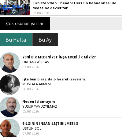
Sırbistan’dan Theodor Herzl’in babaannesi ile
dedesine devlet tör..
06.08.2026
Çok okunan yazılar
Bu Hafta
Bu Ay
YENİ BİR MEDENİYET İNŞA EDEBİLİR MİYİZ?
ORHAN GÖKTAŞ
07.08.2026
işte ben biraz da o hasreti severim.
MUSTAFA AKMEŞE
06.08.2026
Neden İslamcıyım
YUSUF YAVUZYILMAZ
05.08.2026
BİLGİNİN İNSANİLEŞTİRİLMESİ-3
ÜSTÜN BOL
07.08.2026