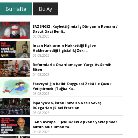
Bu Hafta
Bu Ay
ERZENGİZ: Kaybettiğimiz İç Dünyanın Romanı /
Davut Gazi Benli..
02.08.2026
İnsan Haklarının Hakkettiği İlgi ve
Hakketmediği İlgisizlik|Zeki ..
06.08.2026
Reformlarla Onarılamayan Yargı|Av.Semih
Biten
04.08.2026
Ebeveynliğin Kalbi: Duygusal Zekâ ile Çocuk
Yetiştirmek |Tuğba Ka..
06.08.2026
İspanya'da, İsrail İmzalı 5.Nesil Savaş
Rüzgarları|Sibel Erarslan..
03.08.2026
''Ahh Avrupa..'' şeklindeki âşıkâne yaklaşımlar
bütün Müslüman to..
06.08.2026