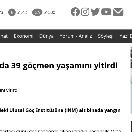
rkiye
ttı!
73
€
51.42
GA
51500
irdi
anat
Ekonomi
Dünya
Yorum - Analiz
Söyleşi
Yazı D
da 39 göçmen yaşamını yitirdi
eki Ulusal Göç Enstitüsüne (INM) ait binada yangın
zartesi günü geç saatlerde çıkan yangın nedeniyle Orta