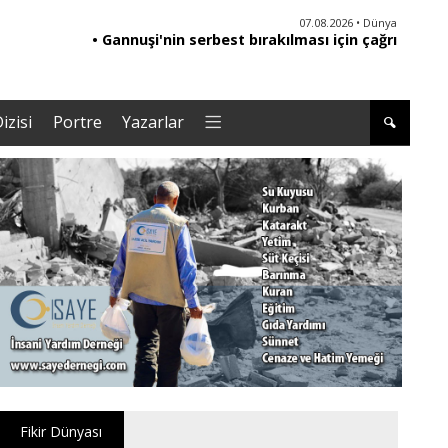
06.08.2026 • Yorum - Analiz
07.08.2026 • Dünya
• Ebeveynliğin Kalbi: Duygusal Zekâ ile Çocuk
• Gannuşi'nin serbest bırakılması için çağrı
• '
Yetiştirmek |Tuğba Kayaer
izisi
Portre
Yazarlar
Fikir Dünyası