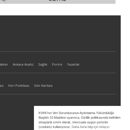
Haber
Ankara Analiz
Sağlık
Portre
Yazarlar
ası
Veri Politikası
Site Haritası
KVKK'nın Veri Sorumlusunun Aydınlatma Yükümlülüğü
Başlıklı 10.Maddesi uyarınca, Gizlilik politikasında belirtilen
amaçlarla sınırlı olarak, mevzuata uygun çerezler
(cookies) kullanıyoruz.
Daha fazla bilgi için tıklayın