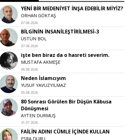
YENİ BİR MEDENİYET İNŞA EDEBİLİR MİYİZ?
ORHAN GÖKTAŞ
07.08.2026
BİLGİNİN İNSANİLEŞTİRİLMESİ-3
ÜSTÜN BOL
07.08.2026
işte ben biraz da o hasreti severim.
MUSTAFA AKMEŞE
06.08.2026
Neden İslamcıyım
YUSUF YAVUZYILMAZ
05.08.2026
80 Sonrası Görülen Bir Düşün Kâbusa
Dönüşmesi
AYTEN DURMUŞ
31.07.2026
FAİLİN ADINI CÜMLE İÇİNDE KULLAN
ESRA DURU