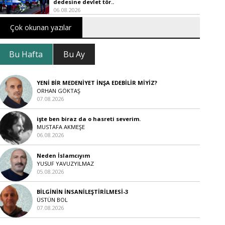
dedesine devlet tör..
06.08.2026
Çok okunan yazılar
Bu Hafta
Bu Ay
YENİ BİR MEDENİYET İNŞA EDEBİLİR MİYİZ?
ORHAN GÖKTAŞ
07.08.2026
işte ben biraz da o hasreti severim.
MUSTAFA AKMEŞE
06.08.2026
Neden İslamcıyım
YUSUF YAVUZYILMAZ
05.08.2026
BİLGİNİN İNSANİLEŞTİRİLMESİ-3
ÜSTÜN BOL
07.08.2026