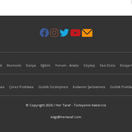
at
Ekonomi
Dünya
Eğitim
Yorum - Analiz
Söyleşi
Yazı Dizisi
Dosya 
ası
Çerez Politikası
Gizlilik Sözleşmesi
Kullanım Şartnamesi
Gizlilik Politik
© Copyright 2026 / Her Taraf - Türkiyenin habercisi
bilgi@hertaraf.com