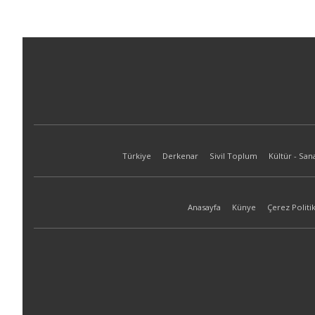
Türkiye
Derkenar
Sivil Toplum
Kültür - San
Anasayfa
Künye
Çerez Politik