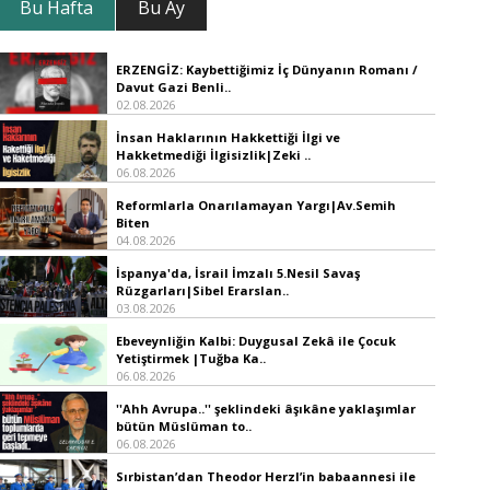
Bu Hafta
Bu Ay
ERZENGİZ: Kaybettiğimiz İç Dünyanın Romanı /
Davut Gazi Benli..
02.08.2026
İnsan Haklarının Hakkettiği İlgi ve
Hakketmediği İlgisizlik|Zeki ..
06.08.2026
Reformlarla Onarılamayan Yargı|Av.Semih
Biten
04.08.2026
İspanya'da, İsrail İmzalı 5.Nesil Savaş
Rüzgarları|Sibel Erarslan..
03.08.2026
Ebeveynliğin Kalbi: Duygusal Zekâ ile Çocuk
Yetiştirmek |Tuğba Ka..
06.08.2026
''Ahh Avrupa..'' şeklindeki âşıkâne yaklaşımlar
bütün Müslüman to..
06.08.2026
Sırbistan’dan Theodor Herzl’in babaannesi ile