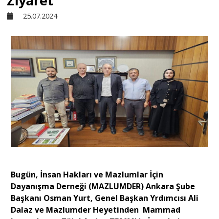
Ziyaret
25.07.2024
Sivil Toplum
Kültür - Sanat
Ekonomi
Dünya
Yorum - Analiz
Bugün, İnsan Hakları ve Mazlumlar İçin
Söyleşi
Dayanışma Derneği (MAZLUMDER) Ankara Şube
Başkanı Osman Yurt, Genel Başkan Yrdımcısı Ali
Dalaz ve Mazlumder Heyetinden Mammad
Yazı Dizisi