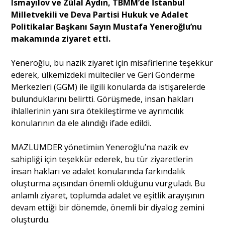
Ismayılov ve Zülal Aydın, TBMM’de İstanbul
Milletvekili ve Deva Partisi Hukuk ve Adalet
Politikalar Başkanı Sayın Mustafa Yeneroğlu’nu
Portre
makamında ziyaret etti.
Yazarlar
Yeneroğlu, bu nazik ziyaret için misafirlerine teşekkür
ederek, ülkemizdeki mülteciler ve Geri Gönderme
Merkezleri (GGM) ile ilgili konularda da istişarelerde
bulunduklarını belirtti. Görüşmede, insan hakları
ihlallerinin yanı sıra ötekileştirme ve ayrımcılık
Eğitim
konularının da ele alındığı ifade edildi.
Dosya Haber
MAZLUMDER yönetimiın Yeneroğlu’na nazik ev
sahipliği için teşekkür ederek, bu tür ziyaretlerin
Ankara Analiz
insan hakları ve adalet konularında farkındalık
oluşturma açısından önemli olduğunu vurguladı. Bu
Sağlık
anlamlı ziyaret, toplumda adalet ve eşitlik arayışının
devam ettiği bir dönemde, önemli bir diyalog zemini
oluşturdu.