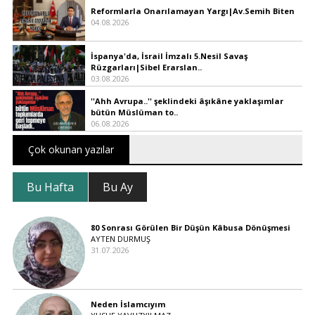
Reformlarla Onarılamayan Yargı|Av.Semih Biten
04.08.2026
İspanya'da, İsrail İmzalı 5.Nesil Savaş
Rüzgarları|Sibel Erarslan..
03.08.2026
''Ahh Avrupa..'' şeklindeki âşıkâne yaklaşımlar
bütün Müslüman to..
06.08.2026
Çok okunan yazılar
Bu Hafta
Bu Ay
80 Sonrası Görülen Bir Düşün Kâbusa Dönüşmesi
AYTEN DURMUŞ
31.07.2026
Neden İslamcıyım