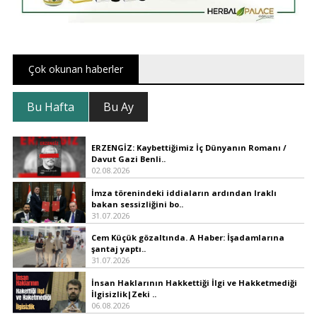
Çok okunan haberler
Bu Hafta
Bu Ay
ERZENGİZ: Kaybettiğimiz İç Dünyanın Romanı /
Davut Gazi Benli..
02.08.2026
İmza törenindeki iddiaların ardından Iraklı
bakan sessizliğini bo..
31.07.2026
Cem Küçük gözaltında. A Haber: İşadamlarına
şantaj yaptı..
31.07.2026
İnsan Haklarının Hakkettiği İlgi ve Hakketmediği
İlgisizlik|Zeki ..
06.08.2026