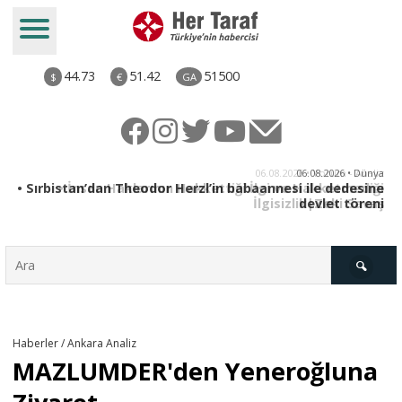
44.73
51.42
51500
$
€
GA
iz
06.08.2026 • Dünya
ği
• Sırbistan’dan Theodor Herzl’in babaannesi ile dedesine
aş
devlet töreni
Türkiye
Haberler / Ankara Analiz
MAZLUMDER'den Yeneroğluna
Derkenar