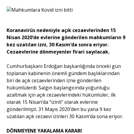
Sivil Toplum
Kültür - Sanat
​​​​​​​Koranavirüs nedeniyle açık cezaevlerinden 15
Nisan 2020’de evlerine gönderilen mahkumların 9
kez uzatılan izni, 30 Kasım’da sonra eriyor.
Ekonomi
Cezaevlerine dönmeyenler firari sayılacak.
Cumhurbaşkanı Erdoğan başkanlığında önceki gün
Dünya
toplanan kabinenin önemli gündem başlıklarından
biri de açık cezaevlerinden izne gönderilen
hükümlülerdi. Salgın başlangıcında yoğunluğu
Yorum - Analiz
azaltmak için açık cezaevlerindeki hükümlüler, ilk
olarak 15 Nisan’da “izinli” olarak evlerine
Söyleşi
gönderilmişti. 31 Mayıs 2020’den bu yana 9 kez
uzatılan açık cezaevi izinleri 30 Kasım’da sona eriyor.
Yazı Dizisi
DÖNMEYENE YAKALAMA KARARI