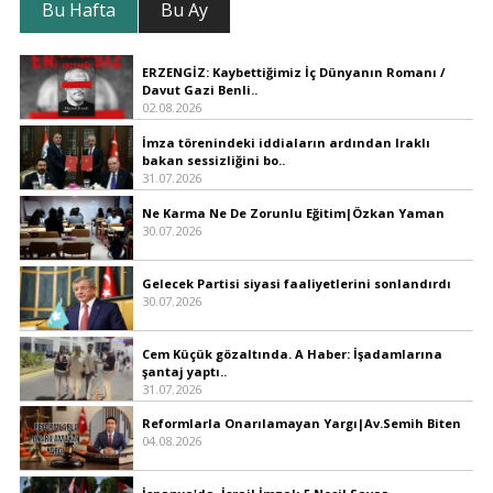
Bu Hafta
Bu Ay
ERZENGİZ: Kaybettiğimiz İç Dünyanın Romanı /
Davut Gazi Benli..
02.08.2026
İmza törenindeki iddiaların ardından Iraklı
bakan sessizliğini bo..
31.07.2026
Ne Karma Ne De Zorunlu Eğitim|Özkan Yaman
30.07.2026
Gelecek Partisi siyasi faaliyetlerini sonlandırdı
30.07.2026
Cem Küçük gözaltında. A Haber: İşadamlarına
şantaj yaptı..
31.07.2026
Reformlarla Onarılamayan Yargı|Av.Semih Biten
04.08.2026