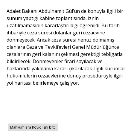
Adalet Bakanı Abdulhamit Gül’ün de konuyla ilgili bir
Portre
sunum yaptığı kabine toplantısında, iznin
uzatılmamasının kararlaştırıldığı öğrenildi. Bu tarih
Yazarlar
itibariyle ceza süresi dolanlar geri cezaevine
dönmeyecek. Ancak ceza süresi henüz dolmamış
olanlara Ceza ve Tevkifevleri Genel Müdürlüğünce
cezalarının geri kalanını çekmesi gerektiği tebligatla
bildirilecek. Dönmeyenler firari sayılacak ve
Eğitim
haklarında yakalama kararı çıkarılacak. İlgili kurumlar
hükümlülerin cezaevlerine dönüş prosedürüyle ilgili
Dosya Haber
yol haritası belirlemeye çalışıyor.
Ankara Analiz
Sağlık
Mahkumlara Kovid izni bitti