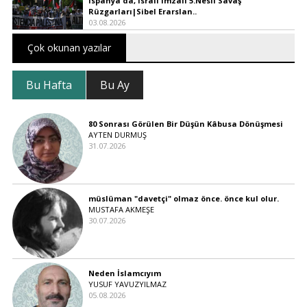
İspanya'da, İsrail İmzalı 5.Nesil Savaş
Rüzgarları|Sibel Erarslan..
03.08.2026
Çok okunan yazılar
Bu Hafta
Bu Ay
80 Sonrası Görülen Bir Düşün Kâbusa Dönüşmesi
AYTEN DURMUŞ
31.07.2026
müslüman "davetçi" olmaz önce. önce kul olur.
MUSTAFA AKMEŞE
30.07.2026
Neden İslamcıyım
YUSUF YAVUZYILMAZ
05.08.2026