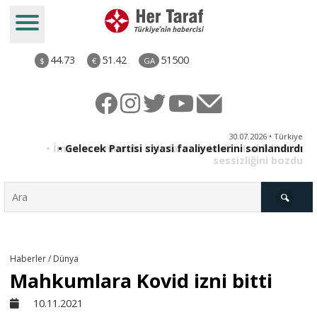
44.73
51.42
51500
$
€
GA
ya
30.07.2026 • Türkiye
an
• Gelecek Partisi siyasi faaliyetlerini sonlandırdı
du
Türkiye
Haberler / Dünya
Mahkumlara Kovid izni bitti
Derkenar
10.11.2021