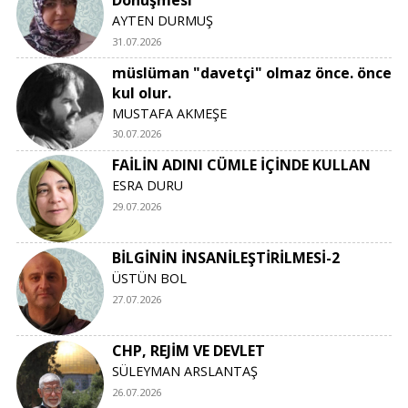
AYTEN DURMUŞ
31.07.2026
müslüman "davetçi" olmaz önce. önce
kul olur.
MUSTAFA AKMEŞE
30.07.2026
FAİLİN ADINI CÜMLE İÇİNDE KULLAN
ESRA DURU
29.07.2026
BİLGİNİN İNSANİLEŞTİRİLMESİ-2
ÜSTÜN BOL
27.07.2026
CHP, REJİM VE DEVLET
SÜLEYMAN ARSLANTAŞ
26.07.2026