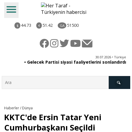
44.73
51.42
51500
$
€
GA
30.07.2026 • Türkiye
30.07.2026 • Eğitim
• Ne Karma Ne De Zorunlu Eğitim|Özkan Yaman
• Gelecek Partisi siyasi faaliyetlerini sonlandırdı
Türkiye
Haberler / Dünya
KKTC'de Ersin Tatar Yeni
Derkenar
Cumhurbaşkanı Seçildi