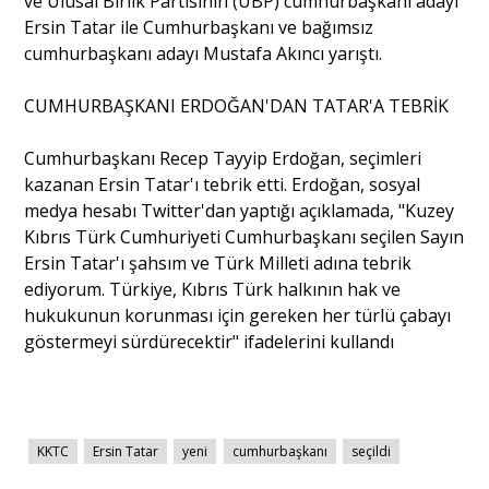
ve Ulusal Birlik Partisinin (UBP) cumhurbaşkanı adayı
Ersin Tatar ile Cumhurbaşkanı ve bağımsız
Portre
cumhurbaşkanı adayı Mustafa Akıncı yarıştı.
CUMHURBAŞKANI ERDOĞAN'DAN TATAR'A TEBRİK
Yazarlar
Cumhurbaşkanı Recep Tayyip Erdoğan, seçimleri
kazanan Ersin Tatar'ı tebrik etti. Erdoğan, sosyal
medya hesabı Twitter'dan yaptığı açıklamada, "Kuzey
Kıbrıs Türk Cumhuriyeti Cumhurbaşkanı seçilen Sayın
Eğitim
Ersin Tatar'ı şahsım ve Türk Milleti adına tebrik
ediyorum. Türkiye, Kıbrıs Türk halkının hak ve
Dosya Haber
hukukunun korunması için gereken her türlü çabayı
göstermeyi sürdürecektir" ifadelerini kullandı
Ankara Analiz
Sağlık
KKTC
Ersin Tatar
yeni
cumhurbaşkanı
seçildi