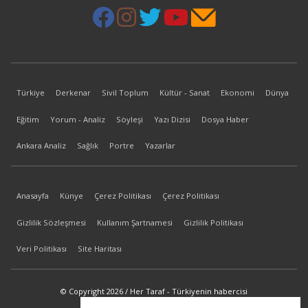
Türkiye
Derkenar
Sivil Toplum
Kültür - Sanat
Ekonomi
Dünya
Eğitim
Yorum - Analiz
Söyleşi
Yazı Dizisi
Dosya Haber
Ankara Analiz
Sağlık
Portre
Yazarlar
Anasayfa
Künye
Çerez Politikası
Çerez Politikası
Gizlilik Sözleşmesi
Kullanım Şartnamesi
Gizlilik Politikası
Veri Politikası
Site Haritası
© Copyright 2026 / Her Taraf - Türkiyenin habercisi