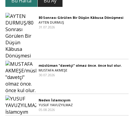
Bu Hafta
Bu Ay
80 Sonrası Görülen Bir Düşün Kâbusa Dönüşmesi
AYTEN DURMUŞ
31.07.2026
müslüman "davetçi" olmaz önce. önce kul olur.
MUSTAFA AKMEŞE
30.07.2026
Neden İslamcıyım
YUSUF YAVUZYILMAZ
05.08.2026