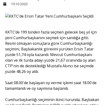
19.10.2020
Sivil Toplum
Kültür - Sanat
KKTC’de 199 binden fazla seçmen gelecek beş yıl için
yeni Cumhurbaşkanını seçmek için sandığa gitti.
Ekonomi
Resmi olmayan sonuçlara göre Cumhurbaşkanlığı
seçimini, Başbakanlık görevini yürüten Ersin Tatar
Dünya
yüzde 51,74 oyla kazandı. Mevcut Cumhurbaşkanı
olan ve ilk turda adayı yüzde 21,67 oranında oy alan
CTP'nin de desteklediği Mustafa Akıncı ise seçimde
Yorum - Analiz
yüzde 48,26 oy aldı.
Saat 08.00'de başlayan oy verme işlemi saat 18.00'de
Söyleşi
tamamlandı ve oy sayımına başlandı.
Yazı Dizisi
Cumhurbaşkanlığı seçiminin ikinci turunda, Başbakan