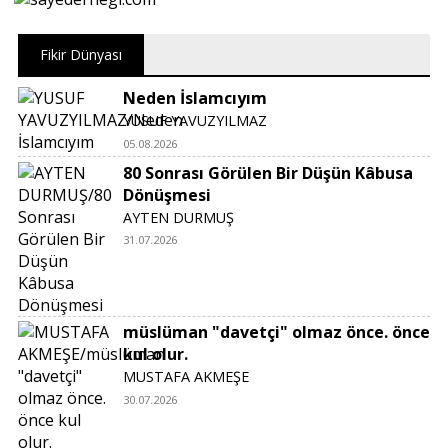
Fikir Dünyası
Neden İslamcıyım
YUSUF YAVUZYILMAZ
05.08.2026
80 Sonrası Görülen Bir Düşün Kâbusa
Dönüşmesi
AYTEN DURMUŞ
31.07.2026
müslüman "davetçi" olmaz önce. önce
kul olur.
MUSTAFA AKMEŞE
30.07.2026