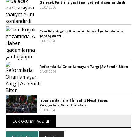
Gelecek Partisi siyasi faaliyetlerini sonlandırdı
30.07.2026
Cem Küçük gözaltında. A Haber: İşadamlarına
şantaj yaptı..
31.07.2026
Reformlarla Onarılamayan Yargı|Av.Semih Biten
04.08.2026
İspanya'da, İsrail İmzalı 5.Nesil Savaş
Rüzgarları|Sibel Erarslan..
03.08.2026
Çok okunan yazılar