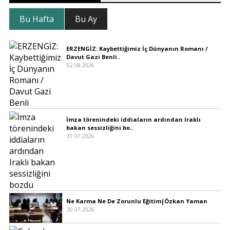
Bu Hafta
Bu Ay
ERZENGİZ: Kaybettiğimiz İç Dünyanın Romanı /
Davut Gazi Benli..
02.08.2026
İmza törenindeki iddiaların ardından Iraklı
bakan sessizliğini bo..
31.07.2026
Ne Karma Ne De Zorunlu Eğitim|Özkan Yaman
30.07.2026