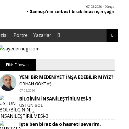
06.08.2026 • Yorum - Analiz
07.08.2026 • Dünya
• Ebeveynliğin Kalbi: Duygusal Zekâ ile Çocuk
• Gannuşi'nin serbest bırakılması için çağrı
• '
Yetiştirmek |Tuğba Kayaer
zisi
Portre
Yazarlar
Fikir Dünyası
YENİ BİR MEDENİYET İNŞA EDEBİLİR MİYİZ?
ORHAN GÖKTAŞ
07.08.2026
BİLGİNİN İNSANİLEŞTİRİLMESİ-3
ÜSTÜN BOL
07.08.2026
işte ben biraz da o hasreti severim.