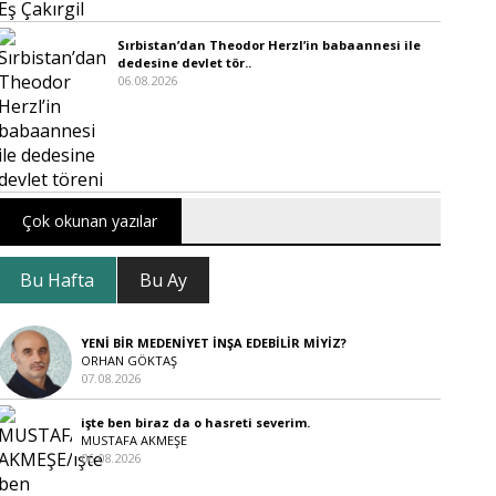
Sırbistan’dan Theodor Herzl’in babaannesi ile
dedesine devlet tör..
06.08.2026
Çok okunan yazılar
Bu Hafta
Bu Ay
YENİ BİR MEDENİYET İNŞA EDEBİLİR MİYİZ?
ORHAN GÖKTAŞ
07.08.2026
işte ben biraz da o hasreti severim.
MUSTAFA AKMEŞE
06.08.2026