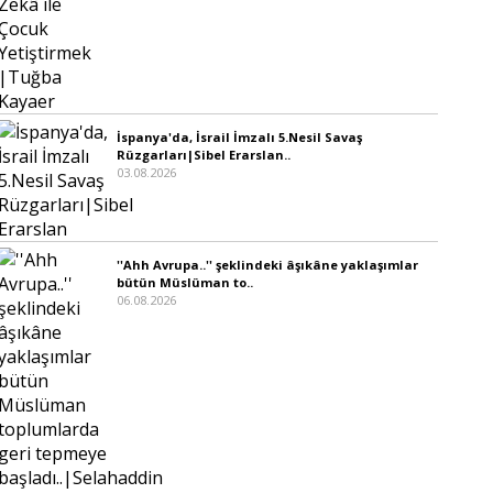
İspanya'da, İsrail İmzalı 5.Nesil Savaş
Rüzgarları|Sibel Erarslan..
03.08.2026
''Ahh Avrupa..'' şeklindeki âşıkâne yaklaşımlar
bütün Müslüman to..
06.08.2026