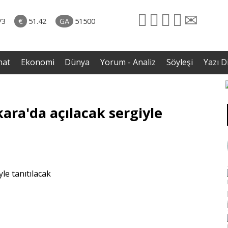
rkiye
ttı!
73
€
51.42
GA
51500
irdi
nat
Ekonomi
Dünya
Yorum - Analiz
Söyleşi
Yazı Di
ara'da açılacak sergiyle