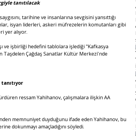
giyle tanıtılacak
aygısını, tarihine ve insanlarına sevgisini yansıttığı
r, isyan liderleri, askeri müfrezelerin komutanları gibi
i yer alıyor.
 ve işbirliği hedefini tablolara işlediği "Kafkasya
oğan Taşdelen Çağdaş Sanatlar Kültür Merkezi'nde
tanıtıyor
ürdüren ressam Yahihanov, çalışmalara ilişkin AA
mesinden memnuniyet duyduğunu ifade eden Yahihanov, bu
erine dokunmayı amaçladığını söyledi.