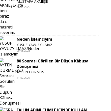
MUSTAFA AKMEŞE
06.08.2026
Neden İslamcıyım
YUSUF YAVUZYILMAZ
05.08.2026
80 Sonrası Görülen Bir Düşün Kâbusa
Dönüşmesi
AYTEN DURMUŞ
31.07.2026
FAİLİN ADINI CÜMLE İÇİNDE KULLAN