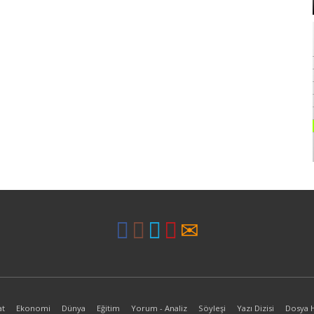
at
Ekonomi
Dünya
Eğitim
Yorum - Analiz
Söyleşi
Yazı Dizisi
Dosya 