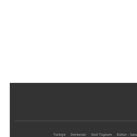
Türkiye
Derkenar
Sivil Toplum
Kültür - San