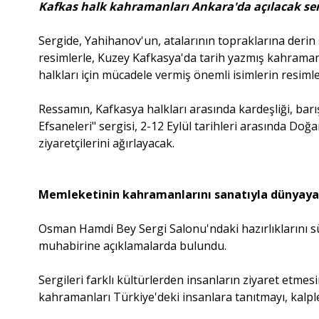
Kafkas halk kahramanları Ankara'da açılacak ser
Sergide, Yahihanov'un, atalarının topraklarına derin s
resimlerle, Kuzey Kafkasya'da tarih yazmış kahramanla
halkları için mücadele vermiş önemli isimlerin resimler
Ressamın, Kafkasya halkları arasında kardeşliği, barışı
Efsaneleri" sergisi, 2-12 Eylül tarihleri arasında D
ziyaretçilerini ağırlayacak.
Memleketinin kahramanlarını sanatıyla dünyaya 
Osman Hamdi Bey Sergi Salonu'ndaki hazırlıklarını s
muhabirine açıklamalarda bulundu.
Sergileri farklı kültürlerden insanların ziyaret et
kahramanları Türkiye'deki insanlara tanıtmayı, kalpl