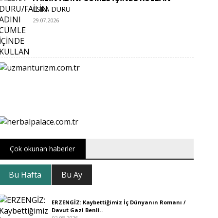
ESRA DURU
29.07.2026
Çok okunan haberler
Bu Hafta
Bu Ay
ERZENGİZ: Kaybettiğimiz İç Dünyanın Romanı /
Davut Gazi Benli..
02.08.2026