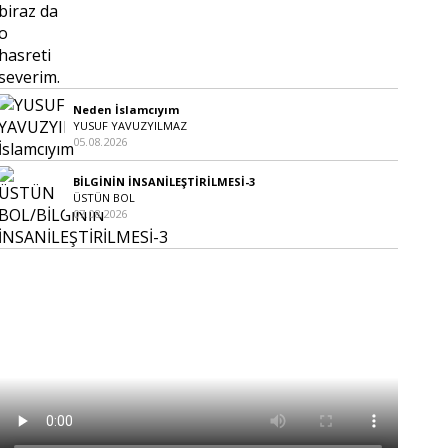
Neden İslamcıyım
YUSUF YAVUZYILMAZ
05.08.2026
BİLGİNİN İNSANİLEŞTİRİLMESİ-3
ÜSTÜN BOL
07.08.2026