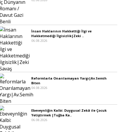
İnsan Haklarının Hakkettiği İlgi ve
Hakketmediği İlgisizlik|Zeki ..
06.08.2026
Reformlarla Onarılamayan Yargı|Av.Semih
Biten
04.08.2026
Ebeveynliğin Kalbi: Duygusal Zekâ ile Çocuk
Yetiştirmek |Tuğba Ka..
06.08.2026