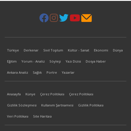
Türkiye
Derkenar
Sivil Toplum
Kültür - Sanat
Ekonomi
Dünya
Eğitim
Yorum - Analiz
Söyleşi
Yazı Dizisi
Dosya Haber
Ankara Analiz
Sağlık
Portre
Yazarlar
Anasayfa
Künye
Çerez Politikası
Çerez Politikası
Gizlilik Sözleşmesi
Kullanım Şartnamesi
Gizlilik Politikası
Veri Politikası
Site Haritası