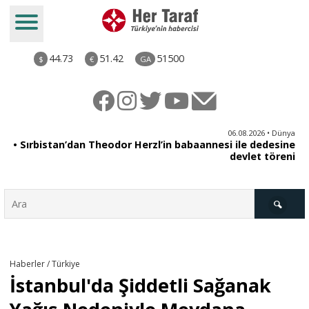
44.73
51.42
51500
$
€
GA
iz
06.08.2026 • Dünya
ği
• Sırbistan’dan Theodor Herzl’in babaannesi ile dedesine
aş
devlet töreni
Türkiye
Haberler / Türkiye
İstanbul'da Şiddetli Sağanak
Derkenar