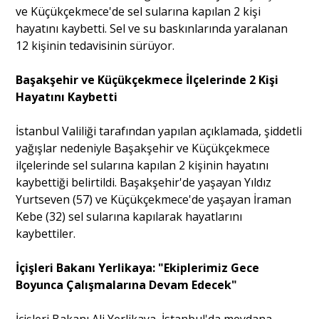
ve Küçükçekmece'de sel sularına kapılan 2 kişi
hayatını kaybetti. Sel ve su baskınlarında yaralanan
Portre
12 kişinin tedavisinin sürüyor.
Başakşehir ve Küçükçekmece İlçelerinde 2 Kişi
Yazarlar
Hayatını Kaybetti
İstanbul Valiliği tarafından yapılan açıklamada, şiddetli
yağışlar nedeniyle Başakşehir ve Küçükçekmece
ilçelerinde sel sularına kapılan 2 kişinin hayatını
Eğitim
kaybettiği belirtildi. Başakşehir'de yaşayan Yıldız
Yurtseven (57) ve Küçükçekmece'de yaşayan İraman
Dosya Haber
Kebe (32) sel sularına kapılarak hayatlarını
kaybettiler.
Ankara Analiz
İçişleri Bakanı Yerlikaya: "Ekiplerimiz Gece
Sağlık
Boyunca Çalışmalarına Devam Edecek"