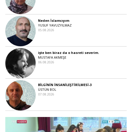
Neden İslamcıyım
YUSUF YAVUZYILMAZ
05.08.2026
işte ben biraz da o hasreti severim.
MUSTAFA AKMEŞE
06.08.2026
BİLGİNİN İNSANİLEŞTİRİLMESİ-3
ÜSTÜN BOL
07.08.2026