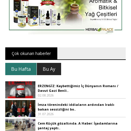
Çok okunan haberler
Bu Hafta
Bu Ay
ERZENGİZ: Kaybettiğimiz İç Dünyanın Romanı /
Davut Gazi Benli..
02.08.2026
İmza törenindeki iddiaların ardından Iraklı
bakan sessizliğini bo..
31.07.2026
Cem Küçük gözaltında. A Haber: İşadamlarına
şantaj yaptı..