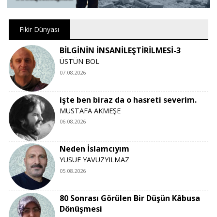
Fikir Dünyası
BİLGİNİN İNSANİLEŞTİRİLMESİ-3
ÜSTÜN BOL
07.08.2026
işte ben biraz da o hasreti severim.
MUSTAFA AKMEŞE
06.08.2026
Neden İslamcıyım
YUSUF YAVUZYILMAZ
05.08.2026
80 Sonrası Görülen Bir Düşün Kâbusa
Dönüşmesi