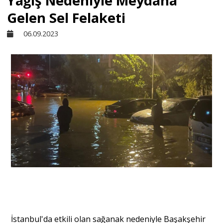
Yağış Nedeniyle Meydana
Gelen Sel Felaketi
Sivil Toplum
06.09.2023
Kültür - Sanat
Ekonomi
Dünya
Yorum - Analiz
Söyleşi
İstanbul'da etkili olan sağanak nedeniyle Başakşehir
Yazı Dizisi