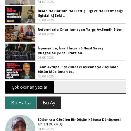
31.07.2026
İnsan Haklarının Hakkettiği İlgi ve Hakketmediği
İlgisizlik|Zeki ..
06.08.2026
Reformlarla Onarılamayan Yargı|Av.Semih Biten
04.08.2026
İspanya'da, İsrail İmzalı 5.Nesil Savaş
Rüzgarları|Sibel Erarslan..
03.08.2026
''Ahh Avrupa..'' şeklindeki âşıkâne yaklaşımlar
bütün Müslüman to..
06.08.2026
Çok okunan yazılar
Bu Hafta
Bu Ay
80 Sonrası Görülen Bir Düşün Kâbusa Dönüşmesi
AYTEN DURMUŞ
31.07.2026