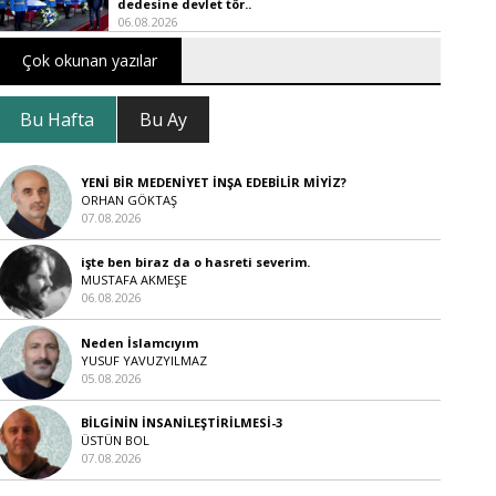
dedesine devlet tör..
06.08.2026
Çok okunan yazılar
Bu Hafta
Bu Ay
YENİ BİR MEDENİYET İNŞA EDEBİLİR MİYİZ?
ORHAN GÖKTAŞ
07.08.2026
işte ben biraz da o hasreti severim.
MUSTAFA AKMEŞE
06.08.2026
Neden İslamcıyım
YUSUF YAVUZYILMAZ
05.08.2026
BİLGİNİN İNSANİLEŞTİRİLMESİ-3
ÜSTÜN BOL
07.08.2026