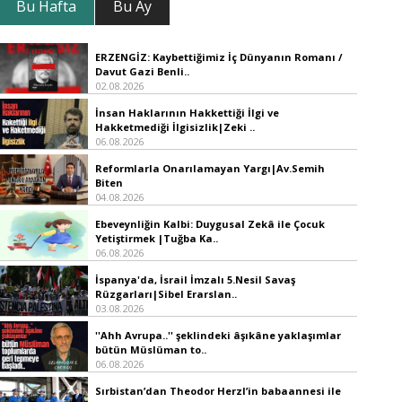
Bu Hafta
Bu Ay
ERZENGİZ: Kaybettiğimiz İç Dünyanın Romanı /
Davut Gazi Benli..
02.08.2026
İnsan Haklarının Hakkettiği İlgi ve
Hakketmediği İlgisizlik|Zeki ..
06.08.2026
Reformlarla Onarılamayan Yargı|Av.Semih
Biten
04.08.2026
Ebeveynliğin Kalbi: Duygusal Zekâ ile Çocuk
Yetiştirmek |Tuğba Ka..
06.08.2026
İspanya'da, İsrail İmzalı 5.Nesil Savaş
Rüzgarları|Sibel Erarslan..
03.08.2026
''Ahh Avrupa..'' şeklindeki âşıkâne yaklaşımlar
bütün Müslüman to..
06.08.2026
Sırbistan’dan Theodor Herzl’in babaannesi ile