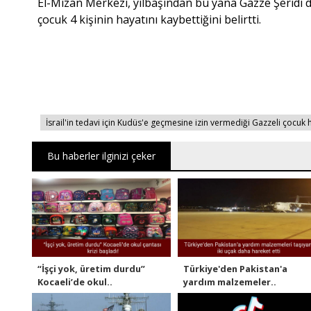
El-Mizan Merkezi, yılbaşından bu yana Gazze Şeridi d
çocuk 4 kişinin hayatını kaybettiğini belirtti.
İsrail'in tedavi için Kudüs'e geçmesine izin vermediği Gazzeli çocuk h
Bu haberler ilginizi çeker
“İşçi yok, üretim durdu”
Türkiye'den Pakistan'a
Kocaeli’de okul..
yardım malzemeler..