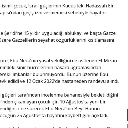
isimli çocuk, İsrail güçlerinin Kudüs’teki Hadassah Ein
pısı’ndan geçiş izni vermemesi sebebiyle hayatını
e Şeridi’ne 15 yıldır uyguladığı ablukayı ve başta Gazze
zere Gazzelilerin seyahat özgürlüklerini kısıtlamasını
göre, Ebu Neca’nın yasal vekilliğini de üstlenen El-Mizan
beynindeki sinir hücrelerinin hasara uğramasından
n gerekli imkanlar bulunmuyordu. Bunun üzerine Ebu
vk edildi ve 12 Ocak 2022’de hastaneden randevu alındı.
l güçleri tarafından incelenme bahanesiyle bekletildiğini
i’nden çıkamayan çocuk için 10 Ağustos’ta yeni bir
celendiğini öne sürerek Ebu Neca’nın Beyt Hanun
 çocuğun 25 Ağustos’ta hayatını kaybettiğini açıkladı.