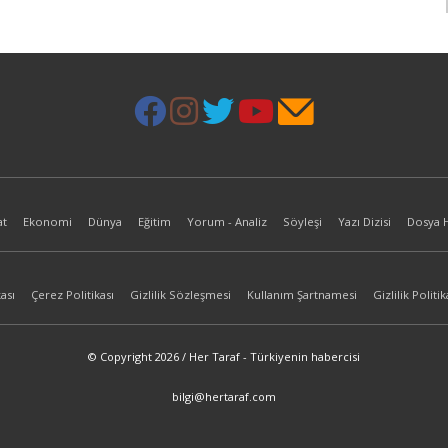
at
Ekonomi
Dünya
Eğitim
Yorum - Analiz
Söyleşi
Yazı Dizisi
Dosya 
ası
Çerez Politikası
Gizlilik Sözleşmesi
Kullanım Şartnamesi
Gizlilik Politik
© Copyright 2026 / Her Taraf - Türkiyenin habercisi
bilgi@hertaraf.com