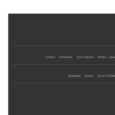
Türkiye
Derkenar
Sivil Toplum
Kültür - San
Anasayfa
Künye
Çerez Politik