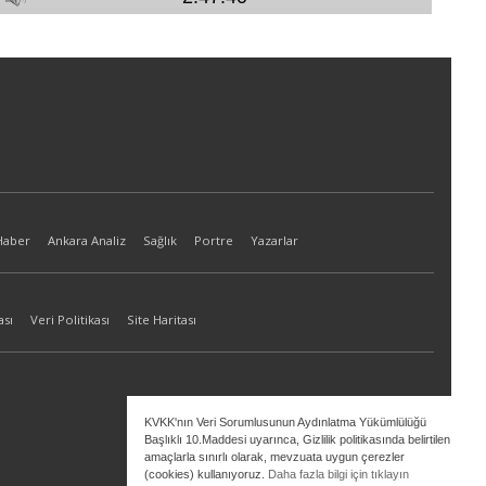
Haber
Ankara Analiz
Sağlık
Portre
Yazarlar
ası
Veri Politikası
Site Haritası
KVKK'nın Veri Sorumlusunun Aydınlatma Yükümlülüğü
Başlıklı 10.Maddesi uyarınca, Gizlilik politikasında belirtilen
amaçlarla sınırlı olarak, mevzuata uygun çerezler
(cookies) kullanıyoruz.
Daha fazla bilgi için tıklayın