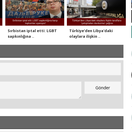
Sırbistan iptal etti: LGBT
Türkiye'den Libya'daki
sapkınlığına ..
olaylara ilişkin ..