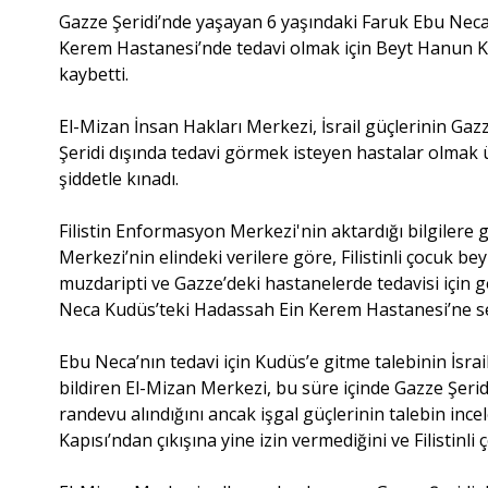
Gazze Şeridi’nde yaşayan 6 yaşındaki Faruk Ebu Neca 
Kerem Hastanesi’nde tedavi olmak için Beyt Hanun Ka
kaybetti.
El-Mizan İnsan Hakları Merkezi, İsrail güçlerinin Gazz
Şeridi dışında tedavi görmek isteyen hastalar olmak ü
şiddetle kınadı.
Filistin Enformasyon Merkezi'nin aktardığı bilgilere 
Merkezi’nin elindeki verilere göre, Filistinli çocuk 
muzdaripti ve Gazze’deki hastanelerde tedavisi içi
Neca Kudüs’teki Hadassah Ein Kerem Hastanesi’ne se
Ebu Neca’nın tedavi için Kudüs’e gitme talebinin İsrai
bildiren El-Mizan Merkezi, bu süre içinde Gazze Şerid
randevu alındığını ancak işgal güçlerinin talebin in
Kapısı’ndan çıkışına yine izin vermediğini ve Filistinli