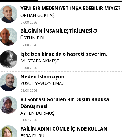
YENİ BİR MEDENİYET İNŞA EDEBİLİR MİYİZ?
ORHAN GÖKTAŞ
07.08.2026
BİLGİNİN İNSANİLEŞTİRİLMESİ-3
ÜSTÜN BOL
07.08.2026
işte ben biraz da o hasreti severim.
MUSTAFA AKMEŞE
06.08.2026
Neden İslamcıyım
YUSUF YAVUZYILMAZ
05.08.2026
80 Sonrası Görülen Bir Düşün Kâbusa
Dönüşmesi
AYTEN DURMUŞ
31.07.2026
FAİLİN ADINI CÜMLE İÇİNDE KULLAN
ESRA DURU