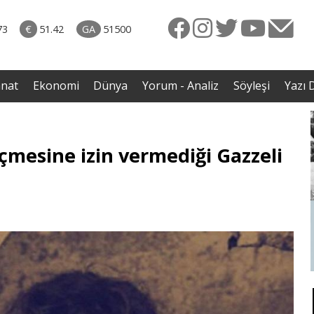
rkiye
07.08.2026 • Dünya
ttı!
• Gannuşi'nin serbest bırakılması için çağrı
73
€
51.42
GA
51500
irdi
anat
Ekonomi
Dünya
Yorum - Analiz
Söyleşi
Yazı D
geçmesine izin vermediği Gazzeli