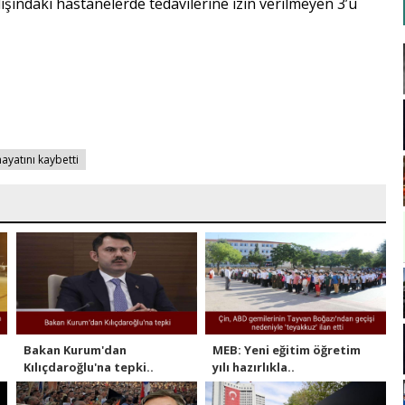
ışındaki hastanelerde tedavilerine izin verilmeyen 3’ü
ayatını kaybetti
Bakan Kurum'dan
MEB: Yeni eğitim öğretim
Kılıçdaroğlu'na tepki..
yılı hazırlıkla..