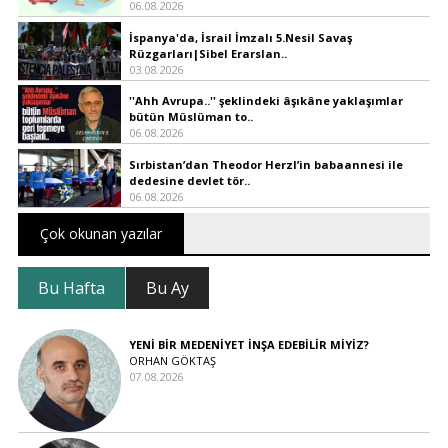
06.08.2026
İspanya'da, İsrail İmzalı 5.Nesil Savaş
Rüzgarları|Sibel Erarslan..
03.08.2026
''Ahh Avrupa..'' şeklindeki âşıkâne yaklaşımlar
bütün Müslüman to..
06.08.2026
Sırbistan’dan Theodor Herzl’in babaannesi ile
dedesine devlet tör..
06.08.2026
Çok okunan yazılar
Bu Hafta
Bu Ay
YENİ BİR MEDENİYET İNŞA EDEBİLİR MİYİZ?
ORHAN GÖKTAŞ
07.08.2026