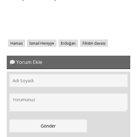
Hamas
İsmail Heniyye
Erdoğan
Filistin davası
Yorum Ekle