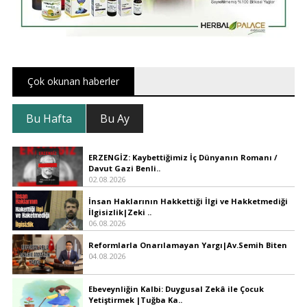
Çok okunan haberler
Bu Hafta
Bu Ay
ERZENGİZ: Kaybettiğimiz İç Dünyanın Romanı /
Davut Gazi Benli..
02.08.2026
İnsan Haklarının Hakkettiği İlgi ve Hakketmediği
İlgisizlik|Zeki ..
06.08.2026
Reformlarla Onarılamayan Yargı|Av.Semih Biten
04.08.2026
Ebeveynliğin Kalbi: Duygusal Zekâ ile Çocuk
Yetiştirmek |Tuğba Ka..