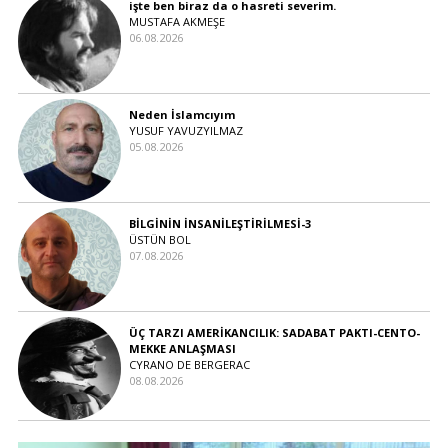
işte ben biraz da o hasreti severim.
MUSTAFA AKMEŞE
06.08.2026
Neden İslamcıyım
YUSUF YAVUZYILMAZ
05.08.2026
BİLGİNİN İNSANİLEŞTİRİLMESİ-3
ÜSTÜN BOL
07.08.2026
ÜÇ TARZI AMERİKANCILIK: SADABAT PAKTI-CENTO-
MEKKE ANLAŞMASI
CYRANO DE BERGERAC
08.08.2026