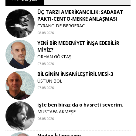
ÜÇ TARZI AMERİKANCILIK: SADABAT
PAKTI-CENTO-MEKKE ANLAŞMASI
CYRANO DE BERGERAC
08.08.2026
YENİ BİR MEDENİYET İNŞA EDEBİLİR
MİYİZ?
ORHAN GÖKTAŞ
07.08.2026
BİLGİNİN İNSANİLEŞTİRİLMESİ-3
ÜSTÜN BOL
07.08.2026
işte ben biraz da o hasreti severim.
MUSTAFA AKMEŞE
06.08.2026
Neden İslamcıyım