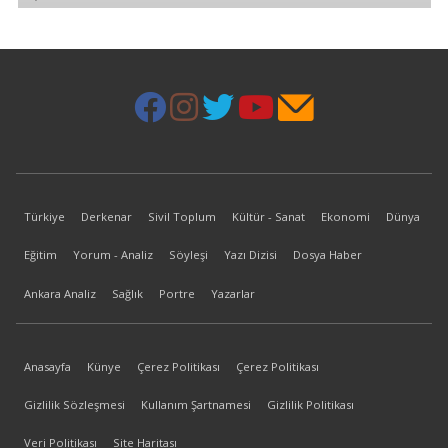
Türkiye
Derkenar
Sivil Toplum
Kültür - Sanat
Ekonomi
Dünya
Eğitim
Yorum - Analiz
Söyleşi
Yazı Dizisi
Dosya Haber
Ankara Analiz
Sağlık
Portre
Yazarlar
Anasayfa
Künye
Çerez Politikası
Çerez Politikası
Gizlilik Sözleşmesi
Kullanım Şartnamesi
Gizlilik Politikası
Veri Politikası
Site Haritası