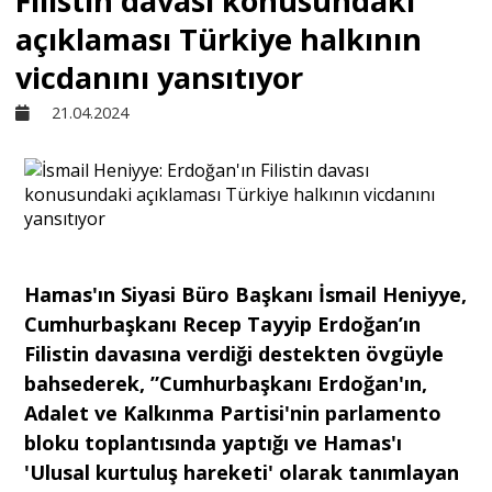
Filistin davası konusundaki
açıklaması Türkiye halkının
Sivil Toplum
vicdanını yansıtıyor
21.04.2024
Kültür - Sanat
Ekonomi
Dünya
Hamas'ın Siyasi Büro Başkanı İsmail Heniyye,
Cumhurbaşkanı Recep Tayyip Erdoğan’ın
Yorum - Analiz
Filistin davasına verdiği destekten övgüyle
bahsederek, ”Cumhurbaşkanı Erdoğan'ın,
Adalet ve Kalkınma Partisi'nin parlamento
Söyleşi
bloku toplantısında yaptığı ve Hamas'ı
'Ulusal kurtuluş hareketi' olarak tanımlayan
Yazı Dizisi