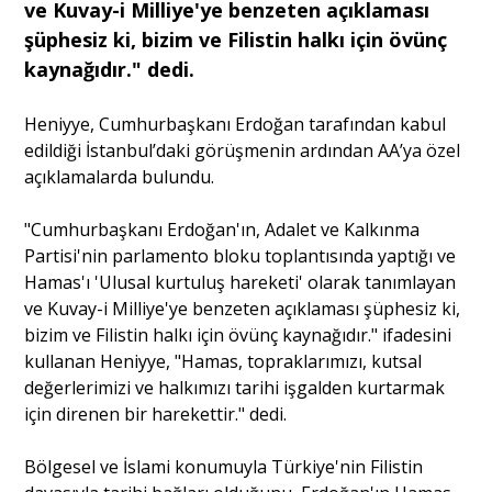
ve Kuvay-i Milliye'ye benzeten açıklaması
şüphesiz ki, bizim ve Filistin halkı için övünç
Portre
kaynağıdır." dedi.
Heniyye, Cumhurbaşkanı Erdoğan tarafından kabul
Yazarlar
edildiği İstanbul’daki görüşmenin ardından AA’ya özel
açıklamalarda bulundu.
"Cumhurbaşkanı Erdoğan'ın, Adalet ve Kalkınma
Partisi'nin parlamento bloku toplantısında yaptığı ve
Eğitim
Hamas'ı 'Ulusal kurtuluş hareketi' olarak tanımlayan
ve Kuvay-i Milliye'ye benzeten açıklaması şüphesiz ki,
Dosya Haber
bizim ve Filistin halkı için övünç kaynağıdır." ifadesini
kullanan Heniyye, "Hamas, topraklarımızı, kutsal
Ankara Analiz
değerlerimizi ve halkımızı tarihi işgalden kurtarmak
için direnen bir harekettir." dedi.
Sağlık
Bölgesel ve İslami konumuyla Türkiye'nin Filistin