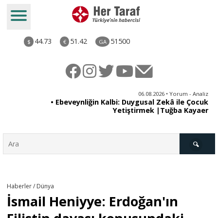
44.73
51.42
51500
$
€
GA
ya
06.08.2026 • Yorum - Analiz
rı
• Ebeveynliğin Kalbi: Duygusal Zekâ ile Çocuk
Yetiştirmek |Tuğba Kayaer
Türkiye
Haberler / Dünya
İsmail Heniyye: Erdoğan'ın
Derkenar