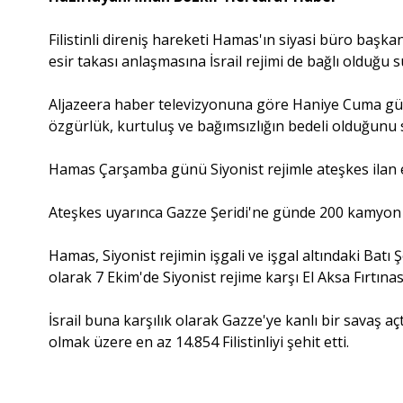
Filistinli direniş hareketi Hamas'ın siyasi büro başk
esir takası anlaşmasına İsrail rejimi de bağlı olduğu 
Aljazeera haber televizyonuna göre Haniye Cuma gün
özgürlük, kurtuluş ve bağımsızlığın bedeli olduğunu 
Hamas Çarşamba günü Siyonist rejimle ateşkes ilan e
Ateşkes uyarınca Gazze Şeridi'ne günde 200 kamyon 
Hamas, Siyonist rejimin işgali ve işgal altındaki Batı Şe
olarak 7 Ekim'de Siyonist rejime karşı El Aksa Fırtınas
İsrail buna karşılık olarak Gazze'ye kanlı bir savaş a
olmak üzere en az 14.854 Filistinliyi şehit etti.