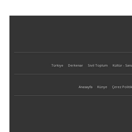
Türkiye
Derkenar
Sivil Toplum
Kültür - San
Anasayfa
Künye
Çerez Politik