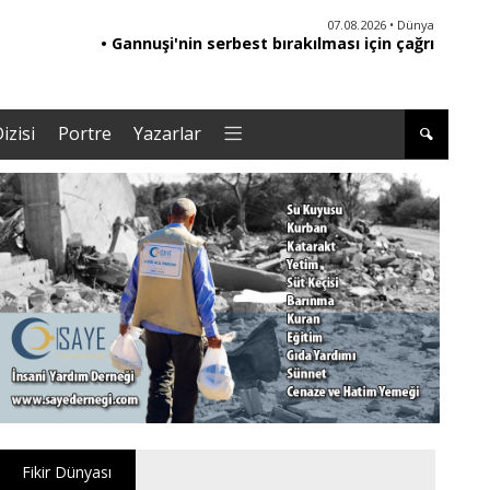
06.08.2026 • Yorum - Analiz
07.08.2026 • Dünya
• Ebeveynliğin Kalbi: Duygusal Zekâ ile Çocuk
• Gannuşi'nin serbest bırakılması için çağrı
• '
Yetiştirmek |Tuğba Kayaer
izisi
Portre
Yazarlar
Fikir Dünyası