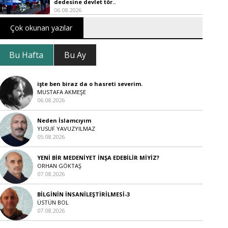
dedesine devlet tör..
06.08.2026
Çok okunan yazılar
Bu Hafta
Bu Ay
işte ben biraz da o hasreti severim.
MUSTAFA AKMEŞE
06.08.2026
Neden İslamcıyım
YUSUF YAVUZYILMAZ
05.08.2026
YENİ BİR MEDENİYET İNŞA EDEBİLİR MİYİZ?
ORHAN GÖKTAŞ
07.08.2026
BİLGİNİN İNSANİLEŞTİRİLMESİ-3
ÜSTÜN BOL
07.08.2026