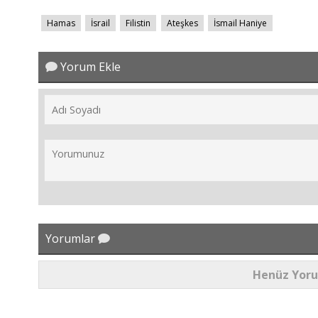
Hamas
İsrail
Filistin
Ateşkes
İsmail Haniye
Yorum Ekle
Yorumlar
Henüz Yor