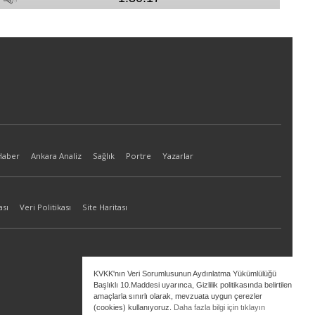
Haber
Ankara Analiz
Sağlık
Portre
Yazarlar
ası
Veri Politikası
Site Haritası
KVKK'nın Veri Sorumlusunun Aydınlatma Yükümlülüğü
Başlıklı 10.Maddesi uyarınca, Gizlilik politikasında belirtilen
amaçlarla sınırlı olarak, mevzuata uygun çerezler
(cookies) kullanıyoruz.
Daha fazla bilgi için tıklayın