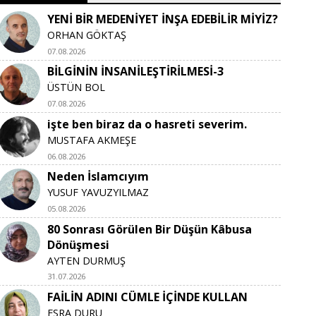
YENİ BİR MEDENİYET İNŞA EDEBİLİR MİYİZ?
ORHAN GÖKTAŞ
07.08.2026
BİLGİNİN İNSANİLEŞTİRİLMESİ-3
ÜSTÜN BOL
07.08.2026
işte ben biraz da o hasreti severim.
MUSTAFA AKMEŞE
06.08.2026
Neden İslamcıyım
YUSUF YAVUZYILMAZ
05.08.2026
80 Sonrası Görülen Bir Düşün Kâbusa
Dönüşmesi
AYTEN DURMUŞ
31.07.2026
FAİLİN ADINI CÜMLE İÇİNDE KULLAN
ESRA DURU