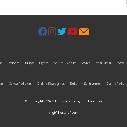
at
Ekonomi
Dünya
Eğitim
Yorum - Analiz
Söyleşi
Yazı Dizisi
Dosya 
ası
Çerez Politikası
Gizlilik Sözleşmesi
Kullanım Şartnamesi
Gizlilik Politik
© Copyright 2026 / Her Taraf - Türkiyenin habercisi
bilgi@hertaraf.com