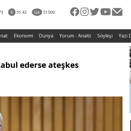
rkiye
ttı!
73
€
51.42
GA
51500
irdi
anat
Ekonomi
Dünya
Yorum - Analiz
Söyleşi
Yazı D
 kabul ederse ateşkes