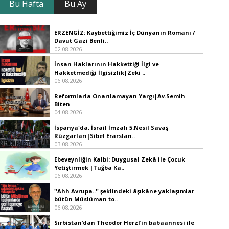
Bu Hafta
Bu Ay
ERZENGİZ: Kaybettiğimiz İç Dünyanın Romanı /
Davut Gazi Benli..
02.08.2026
İnsan Haklarının Hakkettiği İlgi ve
Hakketmediği İlgisizlik|Zeki ..
06.08.2026
Reformlarla Onarılamayan Yargı|Av.Semih
Biten
04.08.2026
İspanya'da, İsrail İmzalı 5.Nesil Savaş
Rüzgarları|Sibel Erarslan..
03.08.2026
Ebeveynliğin Kalbi: Duygusal Zekâ ile Çocuk
Yetiştirmek |Tuğba Ka..
06.08.2026
''Ahh Avrupa..'' şeklindeki âşıkâne yaklaşımlar
bütün Müslüman to..
06.08.2026
Sırbistan’dan Theodor Herzl’in babaannesi ile