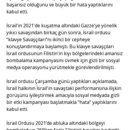
başarısız olduğunu ve büyük bir hata yaptıklarını
kabul etti.
Portre
İsrail'in 2021'de kuşatma altındaki Gazze'ye yönelik
yıkıcı savaşından birkaç gün sonra, İsrail ordusu
Yazarlar
“klavye Savaşçıları”nı ikinci bir cepheye
konuşlandırmaya başlamıştı. Bu klavye savaşçıları
İsrail ordusunun Filistin'in kıyı bölgelerindeki amansız
bombalama kampanyasını övmek için gizli bir sosyal
medya operasyonu yürütmekle görevlendirilmişti.
Eğitim
İsrail ordusu Çarşamba günü yaptıkları açıklamada,
Dosya Haber
İsrail halkının İsrail'in savaştaki performansına ilişkin
görüşünü iyileştirmek amacıyla sosyal medyada gizli
Ankara Analiz
bir etki kampanyası başlatmakla "hata" yaptıklarını
kabul etti.
Sağlık
İsrail Ordusu 2021’de abluka altındaki bölgeyi