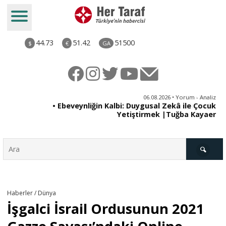
44.73
51.42
51500
$
€
GA
ya
06.08.2026 • Yorum - Analiz
rı
• Ebeveynliğin Kalbi: Duygusal Zekâ ile Çocuk
Yetiştirmek |Tuğba Kayaer
Türkiye
Haberler / Dünya
İşgalci İsrail Ordusunun 2021
Derkenar