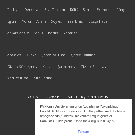
Türkiye
Derkenar
Sivil Toplum
Kültür - Sanat
Ekonomi
Dünya
Eğitim
Yorum - Analiz
Söyleşi
Yazı Dizisi
Dosya Haber
Ankara Analiz
Sağlık
Portre
Yazarlar
Anasayfa
Künye
Çerez Politikası
Çerez Politikası
Gizlilik Sözleşmesi
Kullanım Şartnamesi
Gizlilik Politikası
Veri Politikası
Site Haritası
© Copyright 2026 / Her Taraf - Türkiyenin habercisi
KVKK'nın Veri Sorumlusunun Aydınlatma Yükümlülüğü
bilgi@hertaraf.com
Başlıklı 10.Maddesi uyarınca, Gizlilik politikasında belirtilen
amaçlarla sınırlı olarak, mevzuata uygun çerezler
(cookies) kullanıyoruz.
Daha fazla bilgi için tıklayın
Tamam
ilkizMedya