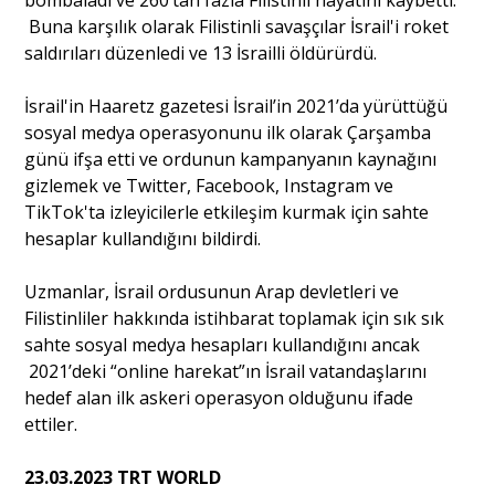
bombaladı ve 260’tan fazla Filistinli hayatını kaybetti.
Buna karşılık olarak Filistinli savaşçılar İsrail'i roket
saldırıları düzenledi ve 13 İsrailli öldürürdü.
İsrail'in Haaretz gazetesi İsrail’in 2021’da yürüttüğü
sosyal medya operasyonunu ilk olarak Çarşamba
günü ifşa etti ve ordunun kampanyanın kaynağını
gizlemek ve Twitter, Facebook, Instagram ve
TikTok'ta izleyicilerle etkileşim kurmak için sahte
hesaplar kullandığını bildirdi.
Uzmanlar, İsrail ordusunun Arap devletleri ve
Filistinliler hakkında istihbarat toplamak için sık sık
sahte sosyal medya hesapları kullandığını ancak
2021’deki “online harekat”ın İsrail vatandaşlarını
hedef alan ilk askeri operasyon olduğunu ifade
ettiler.
23.03.2023 TRT WORLD