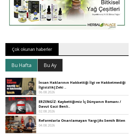
Çok okunan haberler
Bu Hafta
Bu Ay
İnsan Haklarının Hakkettiği İlgi ve Hakketmediği
İlgisizlik|Zeki ..
06.08.2026
ERZENGİZ: Kaybettiğimiz İç Dünyanın Romanı /
Davut Gazi Benli..
02.08.2026
Reformlarla Onarılamayan Yargı|Av.Semih Biten
04.08.2026