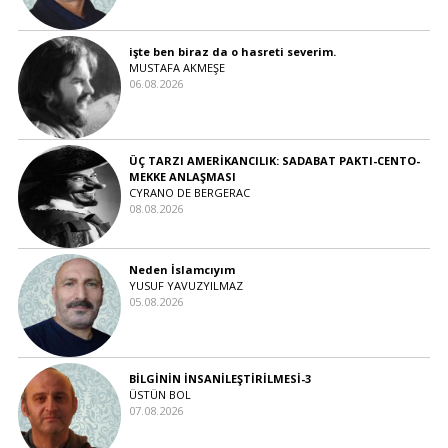
işte ben biraz da o hasreti severim.
MUSTAFA AKMEŞE
06.08.2026
ÜÇ TARZI AMERİKANCILIK: SADABAT PAKTI-CENTO-
MEKKE ANLAŞMASI
CYRANO DE BERGERAC
08.08.2026
Neden İslamcıyım
YUSUF YAVUZYILMAZ
05.08.2026
BİLGİNİN İNSANİLEŞTİRİLMESİ-3
ÜSTÜN BOL
07.08.2026