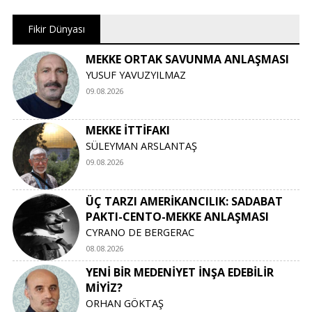
Fikir Dünyası
MEKKE ORTAK SAVUNMA ANLAŞMASI
YUSUF YAVUZYILMAZ
09.08.2026
MEKKE İTTİFAKI
SÜLEYMAN ARSLANTAŞ
09.08.2026
ÜÇ TARZI AMERİKANCILIK: SADABAT
PAKTI-CENTO-MEKKE ANLAŞMASI
CYRANO DE BERGERAC
08.08.2026
YENİ BİR MEDENİYET İNŞA EDEBİLİR
MİYİZ?
ORHAN GÖKTAŞ