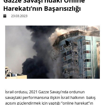
Gazze Savaşı’ndaki Online
Harekatı’nın Başarısızlığı
Sivil Toplum
23.03.2023
Kültür - Sanat
Ekonomi
Dünya
Yorum - Analiz
Söyleşi
İsrail ordusu, 2021 Gazze Savaşı’nda ordunun
savaştaki performansına ilişkin İsrail halkının bakış
açısını güçlendirmek için yaptığı “online harekat”ın
Yazı Dizisi