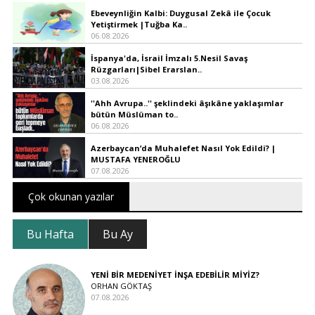
Ebeveynliğin Kalbi: Duygusal Zekâ ile Çocuk
Yetiştirmek |Tuğba Ka..
06.08.2026
İspanya'da, İsrail İmzalı 5.Nesil Savaş
Rüzgarları|Sibel Erarslan..
03.08.2026
''Ahh Avrupa..'' şeklindeki âşıkâne yaklaşımlar
bütün Müslüman to..
06.08.2026
Azerbaycan’da Muhalefet Nasıl Yok Edildi? |
MUSTAFA YENEROĞLU
07.08.2026
Çok okunan yazılar
Bu Hafta
Bu Ay
YENİ BİR MEDENİYET İNŞA EDEBİLİR MİYİZ?
ORHAN GÖKTAŞ
07.08.2026