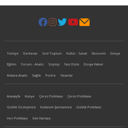
Türkiye
Derkenar
Sivil Toplum
Kültür - Sanat
Ekonomi
Dünya
Eğitim
Yorum - Analiz
Söyleşi
Yazı Dizisi
Dosya Haber
Ankara Analiz
Sağlık
Portre
Yazarlar
Anasayfa
Künye
Çerez Politikası
Çerez Politikası
Gizlilik Sözleşmesi
Kullanım Şartnamesi
Gizlilik Politikası
Veri Politikası
Site Haritası