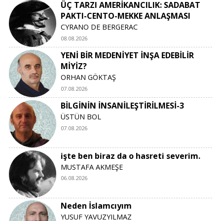
ÜÇ TARZI AMERİKANCILIK: SADABAT
PAKTI-CENTO-MEKKE ANLAŞMASI
CYRANO DE BERGERAC
08.08.2026
YENİ BİR MEDENİYET İNŞA EDEBİLİR
MİYİZ?
ORHAN GÖKTAŞ
07.08.2026
BİLGİNİN İNSANİLEŞTİRİLMESİ-3
ÜSTÜN BOL
07.08.2026
işte ben biraz da o hasreti severim.
MUSTAFA AKMEŞE
06.08.2026
Neden İslamcıyım
YUSUF YAVUZYILMAZ