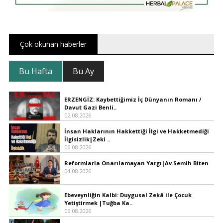
Çok okunan haberler
Bu Hafta
Bu Ay
ERZENGİZ: Kaybettiğimiz İç Dünyanın Romanı /
Davut Gazi Benli..
02.08.2026
İnsan Haklarının Hakkettiği İlgi ve Hakketmediği
İlgisizlik|Zeki ..
06.08.2026
Reformlarla Onarılamayan Yargı|Av.Semih Biten
04.08.2026
Ebeveynliğin Kalbi: Duygusal Zekâ ile Çocuk
Yetiştirmek |Tuğba Ka..
06.08.2026