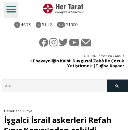
44.73
51.42
51500
$
€
GA
ya
06.08.2026 • Yorum - Analiz
rı
• Ebeveynliğin Kalbi: Duygusal Zekâ ile Çocuk
Yetiştirmek |Tuğba Kayaer
Türkiye
Haberler / Dünya
İşgalci İsrail askerleri Refah
Derkenar