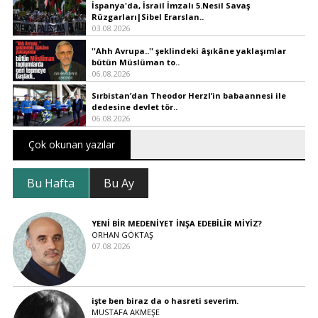
İspanya'da, İsrail İmzalı 5.Nesil Savaş
Rüzgarları|Sibel Erarslan..
03.08.2026
''Ahh Avrupa..'' şeklindeki âşıkâne yaklaşımlar
bütün Müslüman to..
06.08.2026
Sırbistan’dan Theodor Herzl’in babaannesi ile
dedesine devlet tör..
06.08.2026
Çok okunan yazılar
Bu Hafta
Bu Ay
YENİ BİR MEDENİYET İNŞA EDEBİLİR MİYİZ?
ORHAN GÖKTAŞ
07.08.2026
işte ben biraz da o hasreti severim.
MUSTAFA AKMEŞE