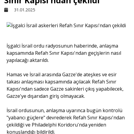
Sınır Kapısı'ndan çekildi
31.01.2025
Sivil Toplum
Kültür - Sanat
İşgalci İsrail ordu radyosunun haberinde, anlaşma
kapsamında Refah Sınır Kapısı'ndan geçişlerin nasıl
Ekonomi
yapılacağı aktarıldı.
Dünya
Hamas ve İsrail arasında Gazze'de ateşkes ve esir
takası anlaşması kapsamında açılacak Refah Sınır
Kapısı'ndan sadece Gazze sakinleri çıkış yapabilecek,
Yorum - Analiz
Gazze'ye dışarıdan giriş olmayacak.
İsrail ordusunun, anlaşma uyarınca bugün kontrolü
Söyleşi
"yabancı güçlere" devrederek Refah Sınır Kapısı'ndan
çekildiği ve Philadelphi Koridoru'nda yeniden
Yazı Dizisi
konuşlandığı bildirildi.