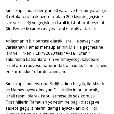
Sınır kapısından her gün 50 yaralı ve her bir yaralı için
Portre
3 refakatçi olmak üzere toplam 200 kişinin geçişine
izin verileceği ve geçişlerin İsrail iç istihbarat teşkilatı
Şin-Bet ve Mısır'ın onayına tabi olacağı aktarıldı.
Yazarlar
Anlaşmanın bir parçası olarak, İsrail ile savaşırken
yaralanan Hamas mensuplarının Mısır'a geçmesine
izin verilirken 7 Ekim 2023'teki "Aksa Tufanı"
saldırısına katılanlara izin verilmeyeceği kaydedildi.
Eğitim
İsrail ordu radyosu haberinde bu madde, "sindirilmesi
en zor madde" olarak tanımlandı.
Dosya Haber
Sınır kapısında Avrupa Birliği adına bir güç ile Mısırlı
Ankara Analiz
ve Hamas üyesi olmayan Filistinlilerin bulunacağı,
İsrail resmi olarak kabul etmese de söz konusu
Sağlık
Filistinlilerin Ramallah yönetimine bağlı olacağı ve
sadece geçiş izinlerini damgalayacakları bildirildi.