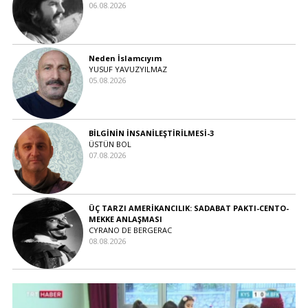
06.08.2026
Neden İslamcıyım
YUSUF YAVUZYILMAZ
05.08.2026
BİLGİNİN İNSANİLEŞTİRİLMESİ-3
ÜSTÜN BOL
07.08.2026
ÜÇ TARZI AMERİKANCILIK: SADABAT PAKTI-CENTO-
MEKKE ANLAŞMASI
CYRANO DE BERGERAC
08.08.2026