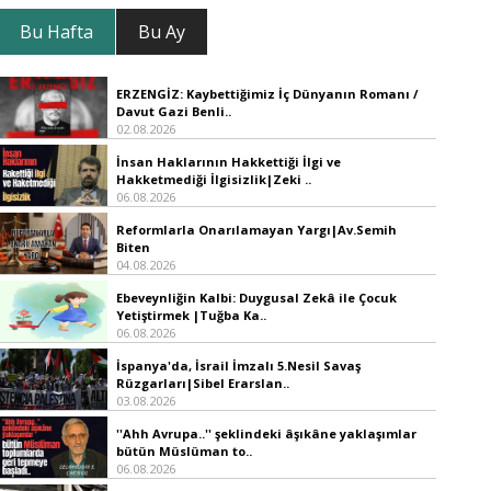
Bu Hafta
Bu Ay
ERZENGİZ: Kaybettiğimiz İç Dünyanın Romanı /
Davut Gazi Benli..
02.08.2026
İnsan Haklarının Hakkettiği İlgi ve
Hakketmediği İlgisizlik|Zeki ..
06.08.2026
Reformlarla Onarılamayan Yargı|Av.Semih
Biten
04.08.2026
Ebeveynliğin Kalbi: Duygusal Zekâ ile Çocuk
Yetiştirmek |Tuğba Ka..
06.08.2026
İspanya'da, İsrail İmzalı 5.Nesil Savaş
Rüzgarları|Sibel Erarslan..
03.08.2026
''Ahh Avrupa..'' şeklindeki âşıkâne yaklaşımlar
bütün Müslüman to..
06.08.2026