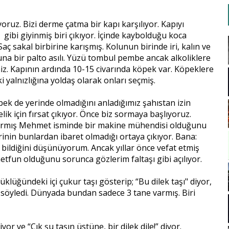
ruz. Bizi derme çatma bir kapı karşılıyor. Kapıyı
ı gibi giyinmiş biri çıkıyor. İçinde kaybolduğu koca
Saç sakal birbirine karışmış. Kolunun birinde iri, kalın ve
una bir palto asılı. Yüzü tombul pembe ancak alkoliklere
z. Kapının ardında 10-15 civarında köpek var. Köpeklere
ki yalnızlığına yoldaş olarak onları seçmiş.
 pek de yerinde olmadığını anladığımız şahıstan izin
ik için fırsat çıkıyor. Önce biz sormaya başlıyoruz.
 kırmış Mehmet isminde bir makine mühendisi olduğunu
inin bunlardan ibaret olmadığı ortaya çıkıyor. Bana:
en bildiğini düşünüyorum. Ancak yıllar önce vefat etmiş
tfun olduğunu sorunca gözlerim faltaşı gibi açılıyor.
klüğündeki içi çukur taşı gösterip; “Bu dilek taşı" diyor,
 söyledi. Dünyada bundan sadece 3 tane varmış. Biri
 ve “Çık şu taşın üstüne, bir dilek dile!” diyor.