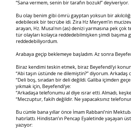
“Sana vermem, senin bir tarafın bozuk!” deyiveriyor.
Bu olay benim gibi ömrü gayptan yoksun bir akılcılığ
edebilecek bir tecrübe idi. Zira Hz Meryem’in mucize
arayan, Hz. Musa’nın (as) denizi yarmasına pek çok t
tür olayları kolayca reddedebilmişken şimdi başıma g
reddedebiliyordum.
Arabaya geçip beklemeye başladım. Az sonra Beyefend
Biraz kendimi teskin etmek, biraz Beyefendi’yi konunu
“Abi taşın üstünde ne dilemiştin?” diyorum. Arkadaş c
“Deli boş, sıradan bir deli değildi. Galiba içimden g
yıkmak için, Beyefendi’ye:
“Arkadaşa telefonumu al diye ısrar etti. Almadı, keşk
“Meczuptur, fakih değildir. Ne yapacaksınız telefon
Bu cümle bana yıllar önce İmam Rabbani’nin Mektuba
hatırlattı. Hindistan’ın Pencap Eyaletinde yaşayan üs
yazıyor: