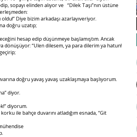
edip, sopayı elinden alıyor ve “Dilek Taşı”nın üstüne
yerleşmeden:
 oldu!” Diye bizim arkadaşı azarlayıveriyor.
ana doğru uzatıp;
geleceğini hesap edip düşünmeye başlamıştım. Ancak
 dönüşüyor: “Ulen dilesem, ya para dilerim ya hatun!
geçirip;
 duvarına doğru yavaş yavaş uzaklaşmaya başlıyorum.
na” diyor.
k!” diyorum.
e korku ile bahçe duvarını atladığım esnada, “Git
 mühendise
p.