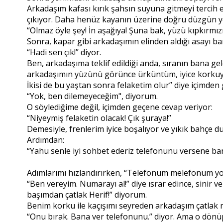
Arkadaşım kafası kırık şahsın suyuna gitmeyi tercih 
çıkıyor. Daha henüz kayanın üzerine doğru düzgün 
“Olmaz öyle şey! İn aşağıya! Şuna bak, yüzü kıpkırmızı
Sonra, kapar gibi arkadaşımın elinden aldığı asayı b
“Hadi sen çık!” diyor.
Ben, arkadaşıma teklif edildiği anda, sıranın bana 
arkadaşımın yüzünü görünce ürküntüm, iyice korkuya
İkisi de bu yaştan sonra felaketim olur” diye içimden 
“Yok, ben dilemeyeceğim", diyorum.
O söylediğime değil, içimden geçene cevap veriyor:
“Niyeymiş felaketin olacak! Çık şuraya!”
Demesiyle, frenlerim iyice boşalıyor ve yıkık bahçe
Ardımdan:
“Yahu senle iyi sohbet ederiz telefonunu versene ba
Adımlarımı hızlandırırken, “Telefonum melefonum yo
“Ben vereyim. Numarayı al!” diye ısrar edince, sinir v
başımdan çatlak Herif!” diyorum.
Benim korku ile kaçışımı seyreden arkadaşım çatlak
“Onu bırak. Bana ver telefonunu.” diyor. Ama o dönü