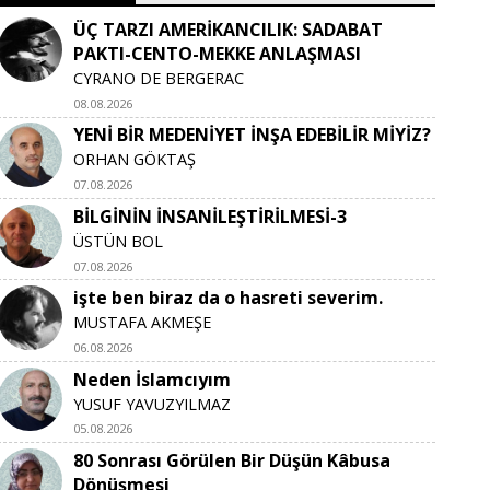
ÜÇ TARZI AMERİKANCILIK: SADABAT
PAKTI-CENTO-MEKKE ANLAŞMASI
CYRANO DE BERGERAC
08.08.2026
YENİ BİR MEDENİYET İNŞA EDEBİLİR MİYİZ?
ORHAN GÖKTAŞ
07.08.2026
BİLGİNİN İNSANİLEŞTİRİLMESİ-3
ÜSTÜN BOL
07.08.2026
işte ben biraz da o hasreti severim.
MUSTAFA AKMEŞE
06.08.2026
Neden İslamcıyım
YUSUF YAVUZYILMAZ
05.08.2026
80 Sonrası Görülen Bir Düşün Kâbusa
Dönüşmesi