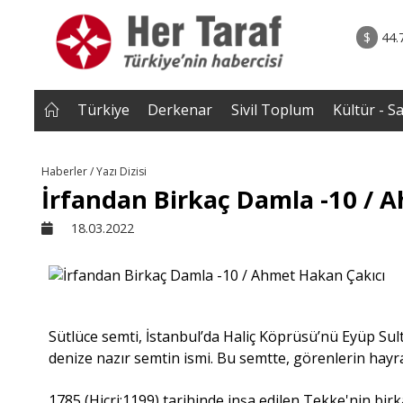
rum - Analiz
07.08.2026 • Tü
Edildi? |
• Türkiye, Pakistan ve Suudi Arabistan imzayı a
$
44.
NEROĞLU
Mekke Anlaşması yürürlüğe g
Türkiye
Derkenar
Sivil Toplum
Kültür - S
Haberler / Yazı Dizisi
İrfandan Birkaç Damla -10 / 
18.03.2022
Sütlüce semti, İstanbul’da Haliç Köprüsü’nü Eyüp Su
denize nazır semtin ismi. Bu semtte, görenlerin hay
1785 (Hicri:1199) tarihinde inşa edilen Tekke'nin birk