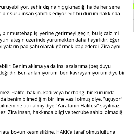
ürüyebiliyor, şehir dışına hiç çıkmadığı halde her sene
 bir sürü insan şahitlik ediyor. Siz bu durum hakkında
t, bir müstehap işi yerine getirmeyi geçin, bu iş caiz mi
uyun, ateşin üzerinde yürümekten daha hayırlıdır. Eğer
liyaların padişahı olarak görmek icap ederdi. Zira aynı
ebilir. Benim aklıma ya da insi azalarıma (beş duyu
 değildir. Ben anlamıyorum, ben kavrayamıyorum diye bir
demez. Halife, hâkim, kadı veya herhangi bir kurumda
a da benim bilmediğim bir ilme vasıl olmuş diye, “uçuyor”
ilmem ne titri almış diye “Yaratanın Halifesi” sayılmaz,
ez. Zira insan, hakkında bilgi ve tecrübe sahibi olmadığı
 şeriata boyun kesmişliğine, HAKK’a taraf olmuşluğuna