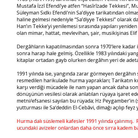
Mustafa İzzî Efendi’ye atfen “Hasîrîzade Tekkesi”, Mu
Süleyman Sıdkı Efendi’nin Sa’diyye tarikatından olma
haline gelmesi nedeniyle “Sa’diyye Tekkesi” olarak da 
Han’ın Tekke’yi yenilemesi sırasında yapıları yenide
olan mimar, hattat, mevlevihan, şair, musikişinas Elif
Dergâhların kapatılmasından sonra 1970’lere kadar
sonra harap hale gelmiş. Özellikle 1983 yılındaki yangı
kitaplar ortadan gayb olurken dergâhın yeri de ade
1991 yılında ise, yangında zarar görmeyen dergâhın s
resmedilen harikulade hurma yaprakları; Tarikatın kur
karşı verdiği mücadele ile nam yapan ancak daha sonr
dönüşünün vesilesi olarak anlatılan rüyaya işaret ed
metni/efsanesi sayılan bu rüyada; Hz Peygamber’in (s
yutturması ile Sa‘deddin El-Cebâvi, dimağı açılıp feyz
Hurma dalı süslemeli kafesler 1991 yılında çalınmış.
ucundaki avizeler onlardan daha önce sırra kadem b