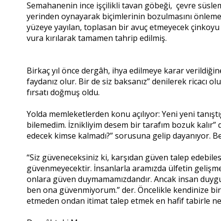
Semahanenin ince işçilikli tavan göbeği, çevre süsle
yerinden oynayarak biçimlerinin bozulmasını önlemek 
yüzeye yayılan, toplasan bir avuç etmeyecek çinkoyu
vura kırılarak tamamen tahrip edilmiş.
Birkaç yıl önce dergâh, ihya edilmeye karar verildiğin
faydanız olur. Bir de siz baksanız” denilerek ricacı o
fırsatı doğmuş oldu.
Yolda memleketlerden konu açılıyor: Yeni yeni tanı
bilemedim. İznikliyim desem bir tarafım bozuk kalır”
edecek kimse kalmadı?” sorusuna gelip dayanıyor. Be
“Siz güveneceksiniz ki, karşıdan güven talep edebiles
güvenmeyecektir. İnsanlarla aramızda ülfetin geliş
onlara güven duymamamızdandır. Ancak insan duygular
ben ona güvenmiyorum.” der. Öncelikle kendinize bir
etmeden ondan itimat talep etmek en hafif tabirle nez