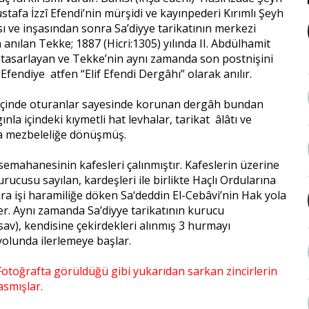
stafa İzzî Efendi’nin mürşidi ve kayınpederi Kırımlı Şeyh
sı ve inşasından sonra Sa’diyye tarikatının merkezi
anılan Tekke; 1887 (Hicri:1305) yılında II. Abdülhamit
n tasarlayan ve Tekke’nin aynı zamanda son postnişini
 Efendiye atfen “Elif Efendi Dergâhı” olarak anılır.
 içinde oturanlar sayesinde korunan dergâh bundan
nla içindeki kıymetli hat levhalar, tarikat âlâtı ve
ta mezbeleliğe dönüşmüş.
emahanesinin kafesleri çalınmıştır. Kafeslerin üzerine
ucusu sayılan, kardeşleri ile birlikte Haçlı Ordularına
a işi haramiliğe döken Sa‘deddin El-Cebâvi’nin Hak yola
er. Aynı zamanda Sa’diyye tarikatının kurucu
av), kendisine çekirdekleri alınmış 3 hurmayı
 yolunda ilerlemeye başlar.
 Fotoğrafta görüldüğü gibi yukarıdan sarkan zincirlerin
asmışlar.