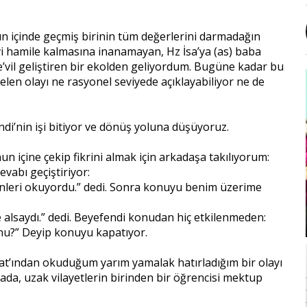
ın içinde geçmiş birinin tüm değerlerini darmadağın
vi hamile kalmasına inanamayan, Hz İsa’ya (as) baba
e’vil geliştiren bir ekolden geliyordum. Bugüne kadar bu
elen olayı ne rasyonel seviyede açıklayabiliyor ne de
i’nin işi bitiyor ve dönüş yoluna düşüyoruz.
n içine çekip fikrini almak için arkadaşa takılıyorum:
evabı geçiştiriyor:
eçenleri okuyordu.” dedi. Sonra konuyu benim üzerime
e alsaydı.” dedi. Beyefendi konudan hiç etkilenmeden:
unu?” Deyip konuyu kapatıyor.
t’ından okuduğum yarım yamalak hatırladığım bir olayı
tada, uzak vilayetlerin birinden bir öğrencisi mektup