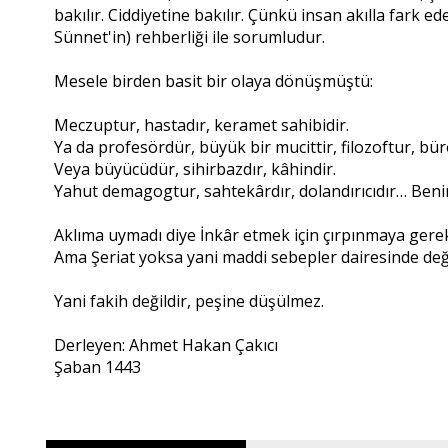
bakılır. Ciddiyetine bakılır. Çünkü insan akılla fark 
Sünnet'in) rehberliği ile sorumludur.
Mesele birden basit bir olaya dönüşmüştü:
Meczuptur, hastadır, keramet sahibidir.
Ya da profesördür, büyük bir mucittir, filozoftur, b
Veya büyücüdür, sihirbazdır, kâhindir.
Yahut demagogtur, sahtekârdır, dolandırıcıdır… Benim
Aklıma uymadı diye İnkâr etmek için çırpınmaya gere
Ama Şeriat yoksa yani maddi sebepler dairesinde de
Yani fakih değildir, peşine düşülmez.
Derleyen: Ahmet Hakan Çakıcı
Şaban 1443