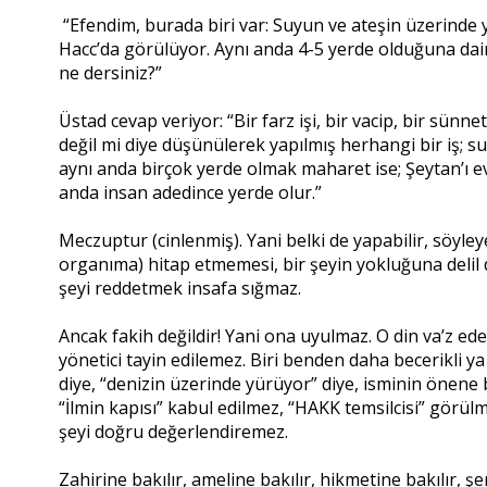
“Efendim, burada biri var: Suyun ve ateşin üzerinde y
Hacc’da görülüyor. Aynı anda 4-5 yerde olduğuna dair
ne dersiniz?”
Üstad cevap veriyor: “Bir farz işi, bir vacip, bir sünne
değil mi diye düşünülerek yapılmış herhangi bir iş; s
aynı anda birçok yerde olmak maharet ise; Şeytan’ı ev
anda insan adedince yerde olur.”
Meczuptur (cinlenmiş). Yani belki de yapabilir, söyley
organıma) hitap etmemesi, bir şeyin yokluğuna delil
şeyi reddetmek insafa sığmaz.
Ancak fakih değildir! Yani ona uyulmaz. O din va’z e
yönetici tayin edilemez. Biri benden daha becerikli y
diye, “denizin üzerinde yürüyor” diye, isminin önene b
“İlmin kapısı” kabul edilmez, “HAKK temsilcisi” görülm
şeyi doğru değerlendiremez.
Zahirine bakılır, ameline bakılır, hikmetine bakılır,