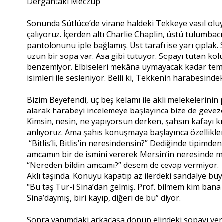
Dergâhtaki Meczup
Sonunda Sütlüce’de virane haldeki Tekkeye vasıl oluyo
çalıyoruz. İçerden altı Charlie Chaplin, üstü tulumbac
pantolonunu iple bağlamış. Üst tarafı ise yarı çıplak. 
uzun bir sopa var. Asa gibi tutuyor. Sopayı tutan kol
benzemiyor. Elbiseleri mekâna uymayacak kadar temi
isimleri ile sesleniyor. Belli ki, Tekkenin harabesinde
Bizim Beyefendi, üç beş kelamı ile akli melekelerinin
alarak harabeyi incelemeye başlayınca bize de gevezel
Kimsin, nesin, ne yapıyorsun derken, şahsın kafayı
anlıyoruz. Ama şahıs konuşmaya başlayınca özellikler
“Bitlis’li, Bitlis’in neresindensin?” Dediğinde tipimd
amcamın bir de ismini vererek Mersin’in neresinde me
“Nereden bildin amcamı?” desem de cevap vermiyor.
Aklı taşında. Konuyu kapatıp az ilerdeki sandalye büyü
"Bu taş Tur-i Sina’dan gelmiş. Prof. bilmem kim bana
Sina’daymış, biri kayıp, diğeri de bu” diyor.
Sonra yanımdaki arkadaşa dönüp elindeki sopayı veriyor