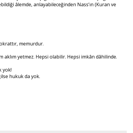
edebildiği âlemde, anlayabileceğinden Nass’ın (Kuran ve
ürokrattır, memurdur.
 aklım yetmez. Hepsi olabilir. Hepsi imkân dâhilinde.
k yok!
ğilse hukuk da yok.