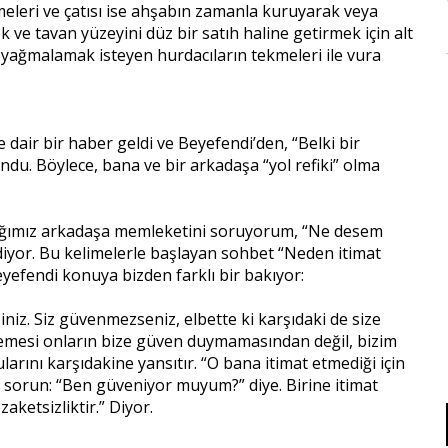
meleri ve çatısı ise ahşabın zamanla kuruyarak veya
ve tavan yüzeyini düz bir satıh haline getirmek için alt
 yağmalamak isteyen hurdacıların tekmeleri ile vura
e dair bir haber geldi ve Beyefendi’den, “Belki bir
lundu. Böylece, bana ve bir arkadaşa “yol refiki” olma
ştığımız arkadaşa memleketini soruyorum, “Ne desem
 diyor. Bu kelimelerle başlayan sohbet “Neden itimat
yefendi konuya bizden farklı bir bakıyor:
iniz. Siz güvenmezseniz, elbette ki karşıdaki de size
memesi onların bize güven duymamasından değil, bizim
ını karşıdakine yansıtır. “O bana itimat etmediği için
 sorun: “Ben güveniyor muyum?” diye. Birine itimat
aketsizliktir.” Diyor.