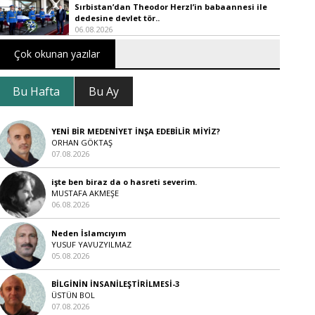
Sırbistan’dan Theodor Herzl’in babaannesi ile
dedesine devlet tör..
06.08.2026
Çok okunan yazılar
Bu Hafta
Bu Ay
YENİ BİR MEDENİYET İNŞA EDEBİLİR MİYİZ?
ORHAN GÖKTAŞ
07.08.2026
işte ben biraz da o hasreti severim.
MUSTAFA AKMEŞE
06.08.2026
Neden İslamcıyım
YUSUF YAVUZYILMAZ
05.08.2026
BİLGİNİN İNSANİLEŞTİRİLMESİ-3
ÜSTÜN BOL
07.08.2026