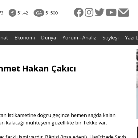
rkiye
07.08.2026 • Dünya
ttı!
• Gannuşi'nin serbest bırakılması için çağrı
73
€
51.42
GA
51500
irdi
anat
Ekonomi
Dünya
Yorum - Analiz
Söyleşi
Yazı D
Ahmet Hakan Çakıcı
ltan istikametine doğru geçince hemen sağda kalan
ran kalacağı muhteşem güzellikte bir Tekke var.
aç farklı ismi vardır. Bânisi (inşa edeni) Hasîrîzade Şeyh