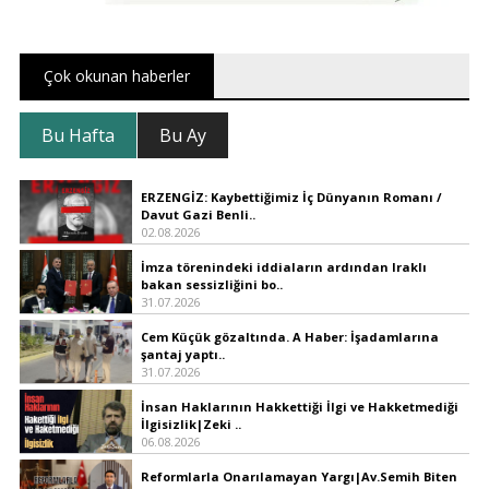
Çok okunan haberler
Bu Hafta
Bu Ay
ERZENGİZ: Kaybettiğimiz İç Dünyanın Romanı /
Davut Gazi Benli..
02.08.2026
İmza törenindeki iddiaların ardından Iraklı
bakan sessizliğini bo..
31.07.2026
Cem Küçük gözaltında. A Haber: İşadamlarına
şantaj yaptı..
31.07.2026
İnsan Haklarının Hakkettiği İlgi ve Hakketmediği
İlgisizlik|Zeki ..
06.08.2026
Reformlarla Onarılamayan Yargı|Av.Semih Biten