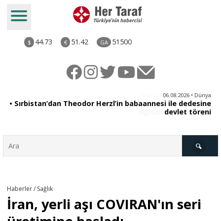
44.73
51.42
51500
$
€
GA
iz
06.08.2026 • Dünya
ği
• Sırbistan’dan Theodor Herzl’in babaannesi ile dedesine
aş
devlet töreni
Türkiye
Haberler / Sağlık
İran, yerli aşı COVIRAN'ın seri
Derkenar