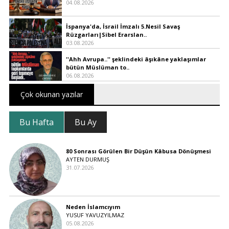
04.08.2026
İspanya'da, İsrail İmzalı 5.Nesil Savaş
Rüzgarları|Sibel Erarslan..
03.08.2026
''Ahh Avrupa..'' şeklindeki âşıkâne yaklaşımlar
bütün Müslüman to..
06.08.2026
Çok okunan yazılar
Bu Hafta
Bu Ay
80 Sonrası Görülen Bir Düşün Kâbusa Dönüşmesi
AYTEN DURMUŞ
31.07.2026
Neden İslamcıyım
YUSUF YAVUZYILMAZ
05.08.2026