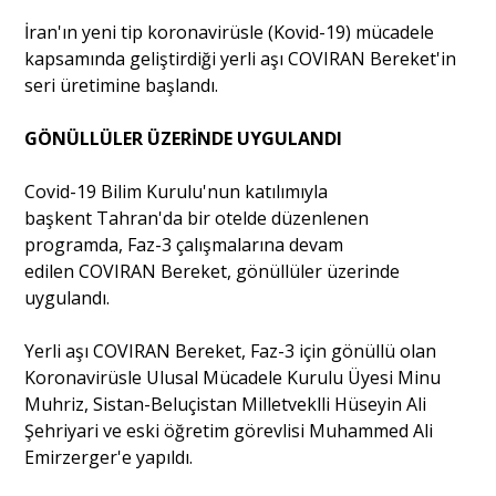
İran'ın yeni tip koronavirüsle (Kovid-19) mücadele
kapsamında geliştirdiği yerli aşı COVIRAN Bereket'in
Portre
seri üretimine başlandı.
Yazarlar
GÖNÜLLÜLER ÜZERİNDE UYGULANDI
Covid-19 Bilim Kurulu'nun katılımıyla
başkent Tahran'da bir otelde düzenlenen
programda, Faz-3 çalışmalarına devam
Eğitim
edilen COVIRAN Bereket, gönüllüler üzerinde
uygulandı.
Dosya Haber
Yerli aşı COVIRAN Bereket, Faz-3 için gönüllü olan
Ankara Analiz
Koronavirüsle Ulusal Mücadele Kurulu Üyesi Minu
Muhriz, Sistan-Beluçistan Milletveklli Hüseyin Ali
Sağlık
Şehriyari ve eski öğretim görevlisi Muhammed Ali
Emirzerger'e yapıldı.