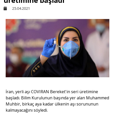
üretimine başladı
25.04.2021
Sivil Toplum
Kültür - Sanat
Ekonomi
Dünya
Yorum - Analiz
İran, yerli aşı COVIRAN Bereket'in seri üretimine
Söyleşi
başladı. Bilim Kurulunun başında yer alan Muhammed
Muhbir, birkaç aya kadar ülkenin aşı sorununun
kalmayacağını söyledi.
Yazı Dizisi