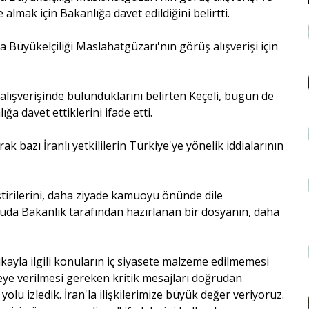
le almak için Bakanlığa davet edildiğini belirtti.
a Büyükelçiliği Maslahatgüzarı'nın görüş alışverişi için
ş alışverişinde bulunduklarını belirten Keçeli, bugün de
a davet ettiklerini ifade etti.
ak bazı İranlı yetkililerin Türkiye'ye yönelik iddialarının
ştirilerini, daha ziyade kamuoyu önünde dile
uda Bakanlık tarafından hazırlanan bir dosyanın, daha
tikayla ilgili konuların iç siyasete malzeme edilmemesi
eye verilmesi gereken kritik mesajları doğrudan
lu izledik. İran'la ilişkilerimize büyük değer veriyoruz.