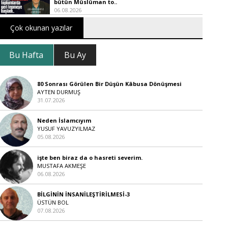
bütün Müslüman to..
06.08.2026
Çok okunan yazılar
Bu Hafta
Bu Ay
80 Sonrası Görülen Bir Düşün Kâbusa Dönüşmesi
AYTEN DURMUŞ
31.07.2026
Neden İslamcıyım
YUSUF YAVUZYILMAZ
05.08.2026
işte ben biraz da o hasreti severim.
MUSTAFA AKMEŞE
06.08.2026
BİLGİNİN İNSANİLEŞTİRİLMESİ-3
ÜSTÜN BOL
07.08.2026