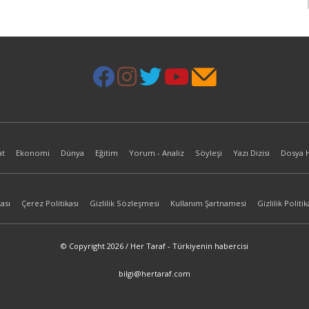
at
Ekonomi
Dünya
Eğitim
Yorum - Analiz
Söyleşi
Yazı Dizisi
Dosya 
ası
Çerez Politikası
Gizlilik Sözleşmesi
Kullanım Şartnamesi
Gizlilik Politik
© Copyright 2026 / Her Taraf - Türkiyenin habercisi
bilgi@hertaraf.com