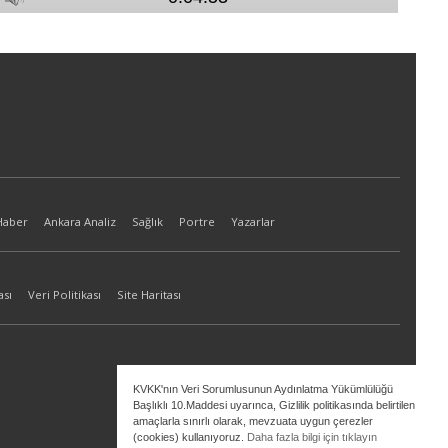
Haber
Ankara Analiz
Sağlık
Portre
Yazarlar
ası
Veri Politikası
Site Haritası
KVKK'nın Veri Sorumlusunun Aydınlatma Yükümlülüğü
Başlıklı 10.Maddesi uyarınca, Gizlilik politikasında belirtilen
amaçlarla sınırlı olarak, mevzuata uygun çerezler
(cookies) kullanıyoruz.
Daha fazla bilgi için tıklayın