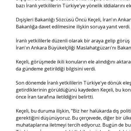
bazı İranlı yetkililerin Türkiye'ye yönelik iddialarını e
Dışişleri Bakanlığı Sözcüsü Öncü Keçeli, İran'ın Ankar
Bakanlığa davet edilmesine ilişkin soruya yanıt verdi.
İranlı yetkililerle düzenli olarak bir araya gelip görü
İran'ın Ankara Büyükelçiliği Maslahatgüzarı'nı Bakanlığ
Keçeli, görüşmede ikili konuların ele alındığını aktarar
da gündeme getirildiği bilgisini verdi.
Son dönemde İranlı yetkililerin Türkiye'ye dönük ele
getirdiklerinin görüldüğünü kaydeden Keçeli, bu kon
önce İran tarafına iletildiğini belirtti.
Keçeli, bu duruma ilişkin, "Biz her halükarda dış poli
gerektiğini düşünüyoruz. Bu çerçevede, diğer bir ülk
muhataplarına iletmeyi tercih ediyoruz. Bugün de bu yo