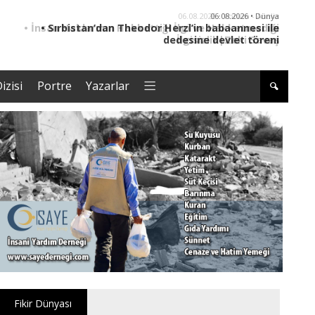
06.08.2026 • Dünya
• Sırbistan’dan Theodor Herzl’in babaannesi ile
dedesine devlet töreni
izisi
Portre
Yazarlar
Fikir Dünyası