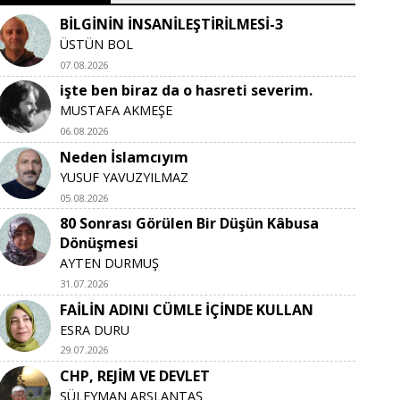
BİLGİNİN İNSANİLEŞTİRİLMESİ-3
ÜSTÜN BOL
07.08.2026
işte ben biraz da o hasreti severim.
MUSTAFA AKMEŞE
06.08.2026
Neden İslamcıyım
YUSUF YAVUZYILMAZ
05.08.2026
80 Sonrası Görülen Bir Düşün Kâbusa
Dönüşmesi
AYTEN DURMUŞ
31.07.2026
FAİLİN ADINI CÜMLE İÇİNDE KULLAN
ESRA DURU
29.07.2026
CHP, REJİM VE DEVLET
SÜLEYMAN ARSLANTAŞ