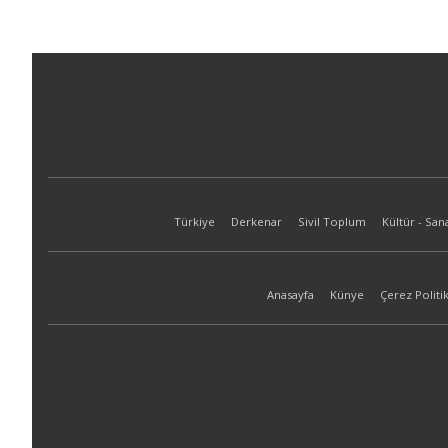
Türkiye
Derkenar
Sivil Toplum
Kültür - San
Anasayfa
Künye
Çerez Politik