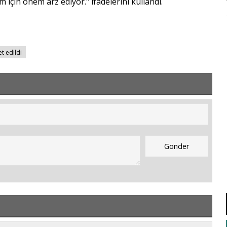
m için önem arz ediyor." ifadelerini kullandı.
t edildi