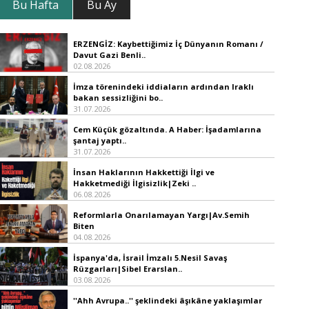
Bu Hafta
Bu Ay
ERZENGİZ: Kaybettiğimiz İç Dünyanın Romanı /
Davut Gazi Benli..
02.08.2026
İmza törenindeki iddiaların ardından Iraklı
bakan sessizliğini bo..
31.07.2026
Cem Küçük gözaltında. A Haber: İşadamlarına
şantaj yaptı..
31.07.2026
İnsan Haklarının Hakkettiği İlgi ve
Hakketmediği İlgisizlik|Zeki ..
06.08.2026
Reformlarla Onarılamayan Yargı|Av.Semih
Biten
04.08.2026
İspanya'da, İsrail İmzalı 5.Nesil Savaş
Rüzgarları|Sibel Erarslan..
03.08.2026
''Ahh Avrupa..'' şeklindeki âşıkâne yaklaşımlar