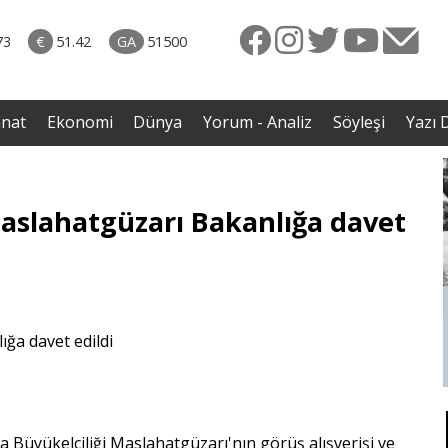
naliz
06.08.2026 • Yorum - Analiz
ütün
• İnsan Haklarının Hakkettiği İlgi ve Hakketmediği
73
€
51.42
GA
51500
eye
İlgisizlik|Zeki Savaş
rgil
anat
Ekonomi
Dünya
Yorum - Analiz
Söyleşi
Yazı D
Maslahatgüzarı Bakanlığa davet
ra Büyükelçiliği Maslahatgüzarı'nın görüş alışverişi ve