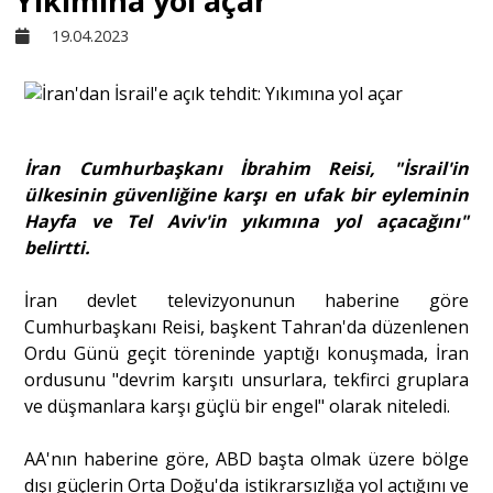
Yıkımına yol açar
19.04.2023
Sivil Toplum
Kültür - Sanat
İran Cumhurbaşkanı İbrahim Reisi, "İsrail'in
ülkesinin güvenliğine karşı en ufak bir eyleminin
Ekonomi
Hayfa ve Tel Aviv'in yıkımına yol açacağını"
belirtti.
Dünya
İran devlet televizyonunun haberine göre
Cumhurbaşkanı Reisi, başkent Tahran'da düzenlenen
Yorum - Analiz
Ordu Günü geçit töreninde yaptığı konuşmada, İran
ordusunu "devrim karşıtı unsurlara, tekfirci gruplara
ve düşmanlara karşı güçlü bir engel" olarak niteledi.
Söyleşi
AA'nın haberine göre, ABD başta olmak üzere bölge
Yazı Dizisi
dışı güçlerin Orta Doğu'da istikrarsızlığa yol açtığını ve