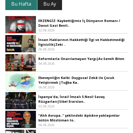
Bu Hafta
Bu Ay
ERZENGİZ: Kaybettiğimiz İç Dünyanın Romanı /
Davut Gazi Benli..
02.08.2026
İnsan Haklarının Hakkettiği İlgi ve Hakketmediği
İlgisizlik|Zeki ..
06.08.2026
Reformlarla Onarılamayan Yargı|Av.Semih Biten
04.08.2026
Ebeveynliğin Kalbi: Duygusal Zekâ ile Çocuk
Yetiştirmek |Tuğba Ka..
06.08.2026
İspanya'da, İsrail İmzalı 5.Nesil Savaş
Rüzgarları|Sibel Erarslan..
03.08.2026
''Ahh Avrupa..'' şeklindeki âşıkâne yaklaşımlar
bütün Müslüman to..
06.08.2026