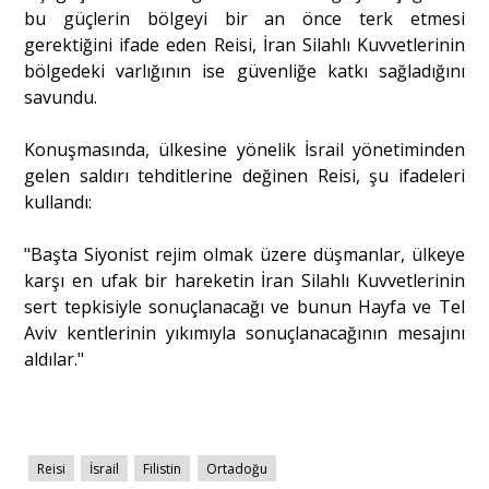
bu güçlerin bölgeyi bir an önce terk etmesi
gerektiğini ifade eden Reisi, İran Silahlı Kuvvetlerinin
Portre
bölgedeki varlığının ise güvenliğe katkı sağladığını
savundu.
Yazarlar
Konuşmasında, ülkesine yönelik İsrail yönetiminden
gelen saldırı tehditlerine değinen Reisi, şu ifadeleri
kullandı:
"Başta Siyonist rejim olmak üzere düşmanlar, ülkeye
Eğitim
karşı en ufak bir hareketin İran Silahlı Kuvvetlerinin
sert tepkisiyle sonuçlanacağı ve bunun Hayfa ve Tel
Dosya Haber
Aviv kentlerinin yıkımıyla sonuçlanacağının mesajını
aldılar."
Ankara Analiz
Sağlık
Reisi
İsrail
Filistin
Ortadoğu