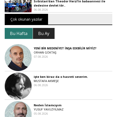
Sırbistan’dan Theodor Herzl’in babaannesi ile
dedesine devlet tör..
06.08.2026
Çok okunan yazılar
Bu Hafta
Bu Ay
YENİ BİR MEDENİYET İNŞA EDEBİLİR MİYİZ?
ORHAN GÖKTAŞ
07.08.2026
işte ben biraz da o hasreti severim.
MUSTAFA AKMEŞE
06.08.2026
Neden İslamcıyım
YUSUF YAVUZYILMAZ
05.08.2026