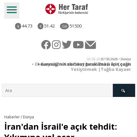
44.73
51.42
51500
$
€
GA
06.08.2026 • Yorum - Analiz
07.08.2026 • Dünya
• Ebeveynliğin Kalbi: Duygusal Zekâ ile Çocuk
• Gannuşi'nin serbest bırakılması için çağrı
Yetiştirmek |Tuğba Kayaer
Türkiye
Haberler / Dünya
İran'dan İsrail'e açık tehdit:
Derkenar