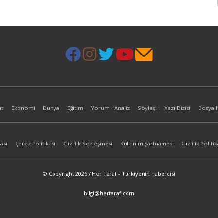
at
Ekonomi
Dünya
Eğitim
Yorum - Analiz
Söyleşi
Yazı Dizisi
Dosya 
ası
Çerez Politikası
Gizlilik Sözleşmesi
Kullanım Şartnamesi
Gizlilik Politik
© Copyright 2026 / Her Taraf - Türkiyenin habercisi
bilgi@hertaraf.com