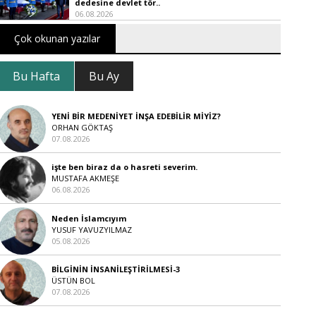
dedesine devlet tör..
06.08.2026
Çok okunan yazılar
Bu Hafta
Bu Ay
YENİ BİR MEDENİYET İNŞA EDEBİLİR MİYİZ?
ORHAN GÖKTAŞ
07.08.2026
işte ben biraz da o hasreti severim.
MUSTAFA AKMEŞE
06.08.2026
Neden İslamcıyım
YUSUF YAVUZYILMAZ
05.08.2026
BİLGİNİN İNSANİLEŞTİRİLMESİ-3
ÜSTÜN BOL
07.08.2026