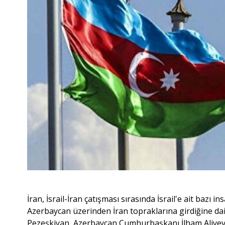
İran, İsrail-İran çatışması sırasında İsrail'e ait bazı 
Azerbaycan üzerinden İran topraklarına girdiğine da
Pezeşkiyan, Azerbaycan Cumhurbaşkanı İlham Aliyev il