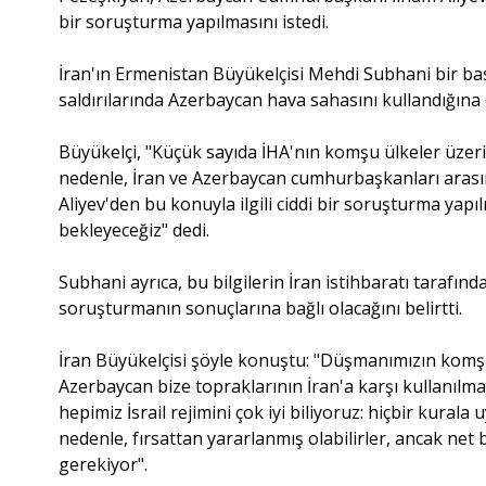
bir soruşturma yapılmasını istedi.
İran'ın Ermenistan Büyükelçisi Mehdi Subhani bir bası
saldırılarında Azerbaycan hava sahasını kullandığına 
Büyükelçi, "Küçük sayıda İHA'nın komşu ülkeler üzeri
nedenle, İran ve Azerbaycan cumhurbaşkanları aras
Aliyev'den bu konuyla ilgili ciddi bir soruşturma yap
bekleyeceğiz" dedi.
Subhani ayrıca, bu bilgilerin İran istihbaratı tarafın
soruşturmanın sonuçlarına bağlı olacağını belirtti.
İran Büyükelçisi şöyle konuştu: "Düşmanımızın kom
Azerbaycan bize topraklarının İran'a karşı kullanıl
hepimiz İsrail rejimini çok iyi biliyoruz: hiçbir kural
nedenle, fırsattan yararlanmış olabilirler, ancak net 
gerekiyor".