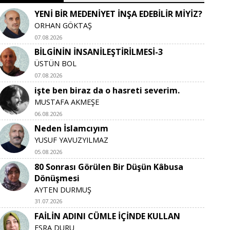
YENİ BİR MEDENİYET İNŞA EDEBİLİR MİYİZ?
ORHAN GÖKTAŞ
07.08.2026
BİLGİNİN İNSANİLEŞTİRİLMESİ-3
ÜSTÜN BOL
07.08.2026
işte ben biraz da o hasreti severim.
MUSTAFA AKMEŞE
06.08.2026
Neden İslamcıyım
YUSUF YAVUZYILMAZ
05.08.2026
80 Sonrası Görülen Bir Düşün Kâbusa
Dönüşmesi
AYTEN DURMUŞ
31.07.2026
FAİLİN ADINI CÜMLE İÇİNDE KULLAN
ESRA DURU