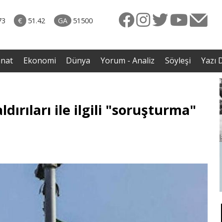
rkiye
07.08.2026 • Dünya
ttı!
• Gannuşi'nin serbest bırakılması için çağrı
73
€
51.42
GA
51500
irdi
anat
Ekonomi
Dünya
Yorum - Analiz
Söyleşi
Yazı D
dırıları ile ilgili "soruşturma"