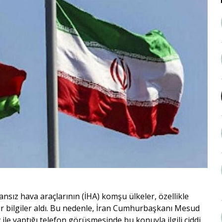
insansız hava araçlarının (İHA) komşu ülkeler, özellikle
ir bilgiler aldı. Bu nedenle, İran Cumhurbaşkanı Mesud
e yaptığı telefon görüşmesinde bu konuyla ilgili ciddi