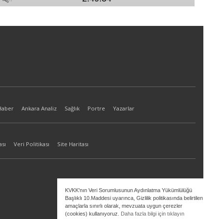
Haber
Ankara Analiz
Sağlık
Portre
Yazarlar
ası
Veri Politikası
Site Haritası
KVKK'nın Veri Sorumlusunun Aydınlatma Yükümlülüğü
Başlıklı 10.Maddesi uyarınca, Gizlilik politikasında belirtilen
amaçlarla sınırlı olarak, mevzuata uygun çerezler
(cookies) kullanıyoruz.
Daha fazla bilgi için tıklayın