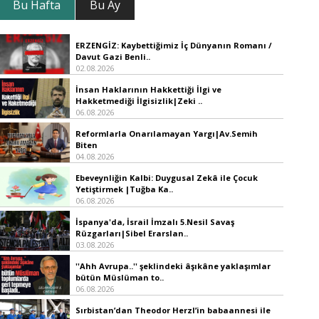
Bu Hafta
Bu Ay
ERZENGİZ: Kaybettiğimiz İç Dünyanın Romanı /
Davut Gazi Benli..
02.08.2026
İnsan Haklarının Hakkettiği İlgi ve
Hakketmediği İlgisizlik|Zeki ..
06.08.2026
Reformlarla Onarılamayan Yargı|Av.Semih
Biten
04.08.2026
Ebeveynliğin Kalbi: Duygusal Zekâ ile Çocuk
Yetiştirmek |Tuğba Ka..
06.08.2026
İspanya'da, İsrail İmzalı 5.Nesil Savaş
Rüzgarları|Sibel Erarslan..
03.08.2026
''Ahh Avrupa..'' şeklindeki âşıkâne yaklaşımlar
bütün Müslüman to..
06.08.2026
Sırbistan’dan Theodor Herzl’in babaannesi ile