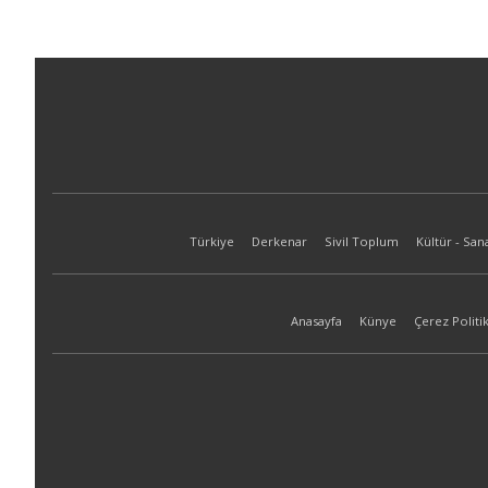
Türkiye
Derkenar
Sivil Toplum
Kültür - San
Anasayfa
Künye
Çerez Politik