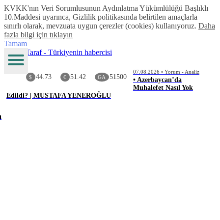
KVKK'nın Veri Sorumlusunun Aydınlatma Yükümlülüğü Başlıklı
10.Maddesi uyarınca, Gizlilik politikasında belirtilen amaçlarla
sınırlı olarak, mevzuata uygun çerezler (cookies) kullanıyoruz.
Daha
fazla bilgi için tıklayın
Tamam
07.08.2026 • Yorum - Analiz
44.73
51.42
51500
$
€
GA
• Azerbaycan’da
Muhalefet Nasıl Yok
Edildi? | MUSTAFA YENEROĞLU
ı