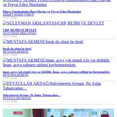
Dünya Gündeminden Bazı Olaylar ve Feryat Eden Mazlumlar
AHMET SEMİH TORUN
14.07.2026
CHP, REJİM VE DEVLET
SÜLEYMAN ARSLANTAŞ
26.07.2026
bırak da olsun be dost!
MUSTAFA AKMEŞE
10.07.2026
iman, acıyı yok etmek için var değildir. İman, acıya rağmen rabbini kaybetmemektir.
MUSTAFA AKMEŞE
16.07.2026
Şehvetperest Avrupa, Ne Anlar Tabancadan…
FEYZULLAH AKDAĞ
11.07.2026