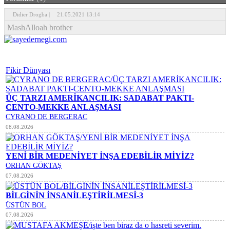
Didier Drogba |
21.05.2021 13:14
MashAlloah brother
Fikir Dünyası
ÜÇ TARZI AMERİKANCILIK: SADABAT PAKTI-
CENTO-MEKKE ANLAŞMASI
CYRANO DE BERGERAC
08.08.2026
YENİ BİR MEDENİYET İNŞA EDEBİLİR MİYİZ?
ORHAN GÖKTAŞ
07.08.2026
BİLGİNİN İNSANİLEŞTİRİLMESİ-3
ÜSTÜN BOL
07.08.2026