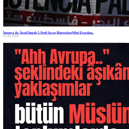
İspanya'da, İsrail İmzalı 5.Nesil Savaş Rüzgarları|Sibel Erarslan..
03.08.2026