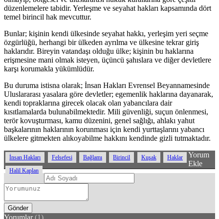
düzenlemelere tabidir. Yerleşme ve seyahat hakları kapsamında dört
temel birincil hak mevcuttur.
Bunlar; kişinin kendi ülkesinde seyahat hakkı, yerleşim yeri seçme
özgürlüğü, herhangi bir ülkeden ayrılma ve ülkesine tekrar giriş
haklarıdır. Bireyin vatandaşı olduğu ülke; kişinin bu haklarına
erişmesine mani olmak isteyen, üçüncü şahıslara ve diğer devletlere
karşı korumakla yükümlüdür.
Bu duruma istisna olarak; İnsan Hakları Evrensel Beyannamesinde
Uluslararası yasalara göre devletler; egemenlik haklarına dayanarak,
kendi topraklarına girecek olacak olan yabancılara dair
kısıtlamalarda bulunabilmektedir. Mili güvenliği, suçun önlenmesi,
terör kovuşturması, kamu düzenini, genel sağlığı, ahlakı yahut
başkalarının haklarının korunması için kendi yurttaşlarını yabancı
ülkelere gitmekten alıkoyabilme hakkını kendinde gizli tutmaktadır.
Yorum
İnsan Hakları
Felsefesi
Bağlamı
Birincil
Kuşak
Haklar
Ekle
Halil Kaplan
Yorumlar
(1)