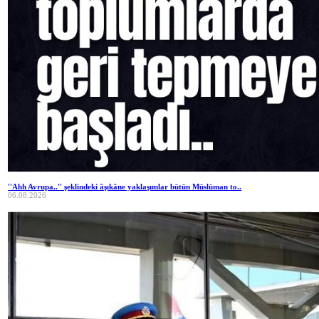
''Ahh Avrupa..'' şeklindeki âşıkâne yaklaşımlar bütün Müslüman to..
06.08.2026