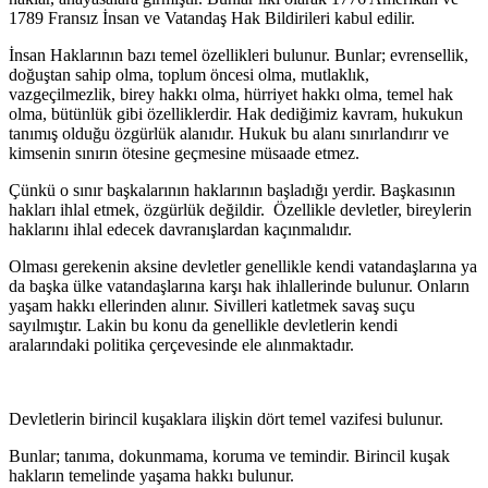
1789 Fransız İnsan ve Vatandaş Hak Bildirileri kabul edilir.
İnsan Haklarının bazı temel özellikleri bulunur. Bunlar; evrensellik,
doğuştan sahip olma, toplum öncesi olma, mutlaklık,
vazgeçilmezlik, birey hakkı olma, hürriyet hakkı olma, temel hak
olma, bütünlük gibi özelliklerdir. Hak dediğimiz kavram, hukukun
tanımış olduğu özgürlük alanıdır. Hukuk bu alanı sınırlandırır ve
kimsenin sınırın ötesine geçmesine müsaade etmez.
Çünkü o sınır başkalarının haklarının başladığı yerdir. Başkasının
hakları ihlal etmek, özgürlük değildir. Özellikle devletler, bireylerin
haklarını ihlal edecek davranışlardan kaçınmalıdır.
Olması gerekenin aksine devletler genellikle kendi vatandaşlarına ya
da başka ülke vatandaşlarına karşı hak ihlallerinde bulunur. Onların
yaşam hakkı ellerinden alınır. Sivilleri katletmek savaş suçu
sayılmıştır. Lakin bu konu da genellikle devletlerin kendi
aralarındaki politika çerçevesinde ele alınmaktadır.
Devletlerin birincil kuşaklara ilişkin dört temel vazifesi bulunur.
Bunlar; tanıma, dokunmama, koruma ve temindir. Birincil kuşak
hakların temelinde yaşama hakkı bulunur.