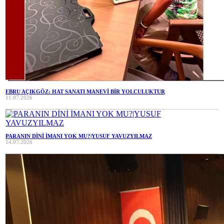
EBRU AÇIKGÖZ: HAT SANATI MANEVİ BİR YOLCULUKTUR
11.07.2026
PARANIN DİNİ İMANI YOK MU?|YUSUF YAVUZYILMAZ
14.07.2026