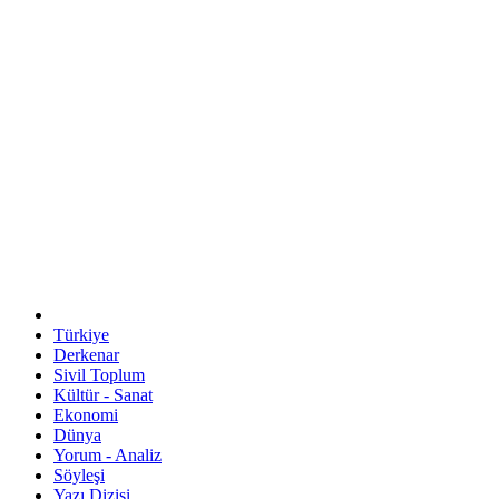
Türkiye
Derkenar
Sivil Toplum
Kültür - Sanat
Ekonomi
Dünya
Yorum - Analiz
Söyleşi
Yazı Dizisi