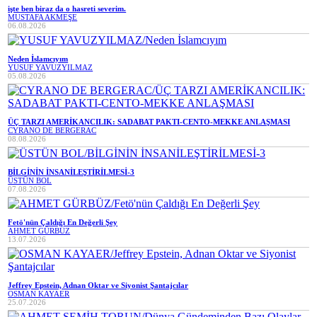
işte ben biraz da o hasreti severim.
MUSTAFA AKMEŞE
06.08.2026
Neden İslamcıyım
YUSUF YAVUZYILMAZ
05.08.2026
ÜÇ TARZI AMERİKANCILIK: SADABAT PAKTI-CENTO-MEKKE ANLAŞMASI
CYRANO DE BERGERAC
08.08.2026
BİLGİNİN İNSANİLEŞTİRİLMESİ-3
ÜSTÜN BOL
07.08.2026
Fetö'nün Çaldığı En Değerli Şey
AHMET GÜRBÜZ
13.07.2026
Jeffrey Epstein, Adnan Oktar ve Siyonist Şantajcılar
OSMAN KAYAER
25.07.2026