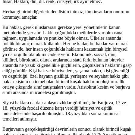
İnsan Hakları; din, dil, renk, cinsiyet, ırk ayırt etmez.
Herhangi birini diğerlerinden üstün tutmaz, tüm insanların onurunu
korumayı amaçlar.
Bu haklar, gerek uluslararası gerekse yerel yönetimlerin kanun
metinlerinde yer alır. Lakin çoğunlukla metinlerde var olmasına
rağmen, uygulamada ve pratikte böyle olmaz. Ülkeler arasında
politik bir araç olarak kullanılır. Her ne kadar, bu haklar var olarak
görünse de, her insan çoğunlukla haklarını kazanmak için bireysel
ya da örgütlü olarak mücadele verir. Ekonomik, sosyal, dini,
kültürel, bürokratik olarak aralarında statü farkı bulunan bireyler
arasında ne yazık ki genellikle güçlülerin, güçsüzlerin haklarını gasp
ettiği görülür. Kişi hak ve hürriyetleri, yaşama hakkı, kişi güvenliği
ve özgürlüğü, özel hayatın gizliliği, yerleşme ve seyahat hakkı gibi
haklar kişinin en temel olan birincil kuşak haklarını oluşturur. İlk
ortaya çıkışında sınıf çatışmaları vardır. Aristokrat kesim ve burjuva
sınıfı arasında mücadelesi görülmüştür.
Siyasi haklara da dair anlaşmazlıklar görülmüştür. Burjuva, 17 ve
18. yüzyılda feodal düzene karşı verdiği hürriyet ve eşitlik
mücadelesinde başarılı olmuştur. 18.yüzyıldan sonra kuramsal
temelleri atılmıştır.
Burjuvanın gerçekleştirdiği devrimlerin sonucu olarak birincil kuşak
haklar, anayasalara girmiştir. Bunlar ilki olarak 1776 Amerikan ve