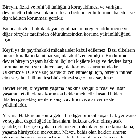
Bireyin, fiziki ve ruhi bütünlüğünü koruyabilmesi ve varlığını
devam ettirebilmesi hakkıdır. İnsan bedeni her türlü müdahaleden ve
dış tehditten korunması gerekir.
Burada devlet, hukuki dayanağı olmadan bireyleri öldürmeme ve
diğer bireyler tarafından öldürülmesinden koruma yükümlülüğünü
taşır.
Keyfi ya da gayrihukuki müdahaleler kabul edilemez. Bazı ülkelerin
hukuk kurallarında intihar suç olarak düzenlenmiştir. Bu durumda
devlet bireyin yaşam hakkını; üçüncü kişilere karşı ve devlete karşı
korumanın yanı sıra bireye karşı da korumak durumundadır.
Ülkemizde TCK'de suç olarak düzenlenmediği için, bireyin intihar
etmesi yahut intihara teşebbüs etmesi suç olarak sayılmaz.
Devletlerden, bireylerin yaşama hakkına saygılı olması ve insan
yaşamını etkili olarak koruması beklenmektedir. İnsan Hakları
ihlalleri gerçekleştirenlere karşı caydırıcı cezalar vermekle
yükümlüdür.
Yaşama Hakkından sonra gelen bir diğer birincil kuşak hak yerleşme
ve seyahat özgürlüğüdür. İnsanların hukuka aykırı olmayacak
şekilde, serbestçe seyahat edebilmeleri, diledikleri yerde konaklama,
yaşama hürriyetleri mevcuttur. Mevzu bahis olan haklar; sınırsız
olmayıp, bölgesel ve uluslararası hukuk kurallarına göre çeşitli