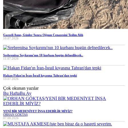
Gazzeli Anne, Günler Sonra Oğnun Cenazesini Teslim Aldı
10.07.2026
Srebrenitsa Soykırımı'nın 10 kurbanı bugün defnedilecek..
11.07.2026
Hakan Fidan'ın İran-İsrail kıyasına Tahran'dan tepki
13.07.2026
Çok okunan yazılar
Bu Hafta
Bu Ay
YENİ BİR MEDENİYET İNŞA EDEBİLİR MİYİZ?
ORHAN GÖKTAŞ
07.08.2026