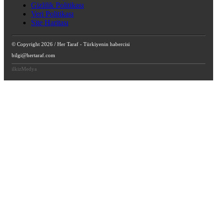
Gizlilik Politikası
Veri Politikası
Site Haritası
© Copyright 2026 / Her Taraf - Türkiyenin habercisi
bilgi@hertaraf.com
ilkizMedya