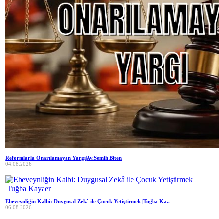
Reformlarla Onarılamayan Yargı|Av.Semih Biten
04.08.2026
Ebeveynliğin Kalbi: Duygusal Zekâ ile Çocuk Yetiştirmek |Tuğba Ka..
06.08.2026