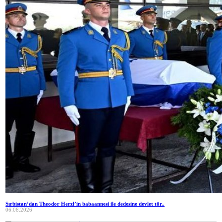
Sırbistan’dan Theodor Herzl’in babaannesi ile dedesine devlet tör..
06.08.2026