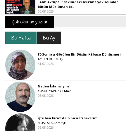
''Ahh Avrupa..'' şeklindeki âşıkâne yaklaşımlar
bütün Müslüman to..
06.08.2026
Çok okunan yazılar
Bu Hafta
Bu Ay
80 Sonrası Görülen Bir Düşün Kâbusa Dönüşmesi
AYTEN DURMUŞ
31.07.2026
Neden İslamcıyım
YUSUF YAVUZYILMAZ
05.08.2026
işte ben biraz da o hasreti severim.
MUSTAFA AKMEŞE
06.08.2026