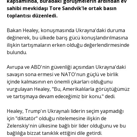
kapsamında, buradaki görüşmelerin ardından ev
sahibi mevkidaşı Tore Sandvik'le ortak basın
toplantısı düzenledi.
Portre
Bakan Healey, konuşmasında Ukrayna'daki duruma
Yazarlar
değinerek, bu ülkede barış gücü konuşlandırılmasına
ilişkin tartışmaların erken olduğu değerlendirmesinde
bulundu.
Avrupa ve ABD'nin güvenliği açısından Ukrayna'daki
savaşın sona ermesi ve NATO'nun güçlü ve birlik
Eğitim
içinde kalmasının en önemli çıkarları olduğunu
Dosya Haber
vurgulayan Healey, "Bu, Amerikalılarla görüştüğümüz
ve tartışmaya devam edeceğimiz bir konu." dedi.
Ankara Analiz
Healey, Trump'ın Ukraynalı liderin seçim yapmadığı
Sağlık
için "diktatör" olduğu nitelemesine ilişkin de
Zelenskiy'nin ülkesine bağlı bir lider olduğunu ve bu
bağlılığa bizzat tanıklık ettiğini dile getirdi.