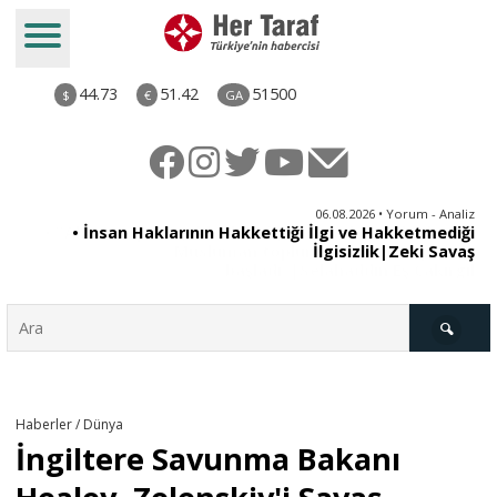
44.73
51.42
51500
$
€
GA
iz
06.08.2026 • Yorum - Analiz
ün
• İnsan Haklarının Hakkettiği İlgi ve Hakketmediği
•
ye
İlgisizlik|Zeki Savaş
il
Türkiye
Haberler / Dünya
İngiltere Savunma Bakanı
Derkenar