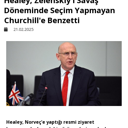
Healey, Zelenskiy'i Savaş
Döneminde Seçim Yapmayan
Sivil Toplum
Churchill'e Benzetti
21.02.2025
Kültür - Sanat
Ekonomi
Dünya
Yorum - Analiz
Söyleşi
Healey, Norveç'e yaptığı resmi ziyaret
Yazı Dizisi