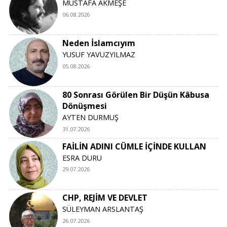
MUSTAFA AKMEŞE
06.08.2026
Neden İslamcıyım
YUSUF YAVUZYILMAZ
05.08.2026
80 Sonrası Görülen Bir Düşün Kâbusa
Dönüşmesi
AYTEN DURMUŞ
31.07.2026
FAİLİN ADINI CÜMLE İÇİNDE KULLAN
ESRA DURU
29.07.2026
CHP, REJİM VE DEVLET
SÜLEYMAN ARSLANTAŞ
26.07.2026