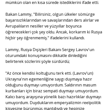
mümkün olan en kısa sürede istediklerini ifade etti.
Bakan Lammy, "Bilirsiniz, olgun ülkeler sömürge
başarısızlıklarından ve savaşlarından ders alırlar ve
Avrupalıların nesiller ve yüzyıllar boyunca
öğrenecekleri çok şey oldu. Ancak, korkarım ki Rusya
hiçbir şey öğrenmemiş." ifadelerini kullandı.
Lammy, Rusya Dışişleri Bakanı Sergey Lavrov'un
oturumdaki konuşmasını dikkatle dinlediğini
belirterek sözlerini şöyle sürdürdü;
"Az önce kendisi koltuğunu terk etti. (Lavrov’un)
Ukrayna'nın egemenliğine saygı duymaya hazır
olduğunu duymayı umuyordum. Saldırının masum
kurbanları için biraz sempati duymayı umuyordum.
Kalıcı barış arayışına yönelik bazı hazırlıklar duymayı
umuyordum. Duyduklarım emperyalizmin reelpolitik
kisvesine bürünmüş mantığıydı ve hepinize