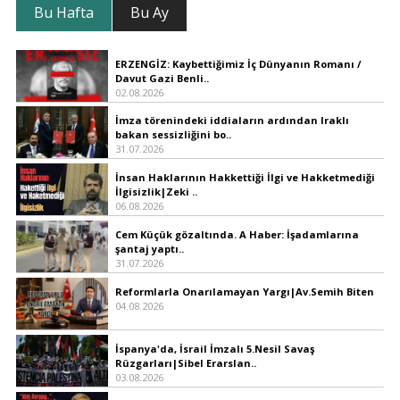
Bu Hafta
Bu Ay
ERZENGİZ: Kaybettiğimiz İç Dünyanın Romanı /
Davut Gazi Benli..
02.08.2026
İmza törenindeki iddiaların ardından Iraklı
bakan sessizliğini bo..
31.07.2026
İnsan Haklarının Hakkettiği İlgi ve Hakketmediği
İlgisizlik|Zeki ..
06.08.2026
Cem Küçük gözaltında. A Haber: İşadamlarına
şantaj yaptı..
31.07.2026
Reformlarla Onarılamayan Yargı|Av.Semih Biten
04.08.2026
İspanya'da, İsrail İmzalı 5.Nesil Savaş
Rüzgarları|Sibel Erarslan..
03.08.2026