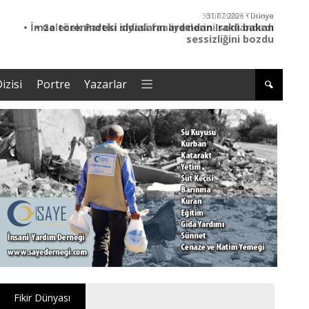
30.07.2026 • Türkiye
• Gelecek Partisi siyasi faaliyetlerini sonlandırdı
izisi
Portre
Yazarlar
Fikir Dünyası