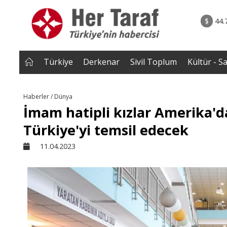
rum - Analiz
02.08.2026 • Yorum - A
ih Biten
• ERZENGİZ: Kaybettiğimiz İç Dünyanın Romanı / D
$
44.
Gazi B
Türkiye
Derkenar
Sivil Toplum
Kültür - S
Haberler / Dünya
İmam hatipli kızlar Amerika'd
Türkiye'yi temsil edecek
11.04.2023