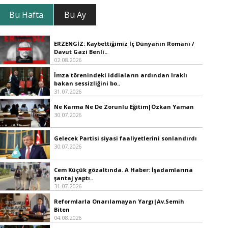
Bu Hafta
Bu Ay
ERZENGİZ: Kaybettiğimiz İç Dünyanın Romanı /
Davut Gazi Benli..
02.08.2026
İmza törenindeki iddiaların ardından Iraklı
bakan sessizliğini bo..
31.07.2026
Ne Karma Ne De Zorunlu Eğitim|Özkan Yaman
30.07.2026
Gelecek Partisi siyasi faaliyetlerini sonlandırdı
30.07.2026
Cem Küçük gözaltında. A Haber: İşadamlarına
şantaj yaptı..
31.07.2026
Reformlarla Onarılamayan Yargı|Av.Semih
Biten
04.08.2026