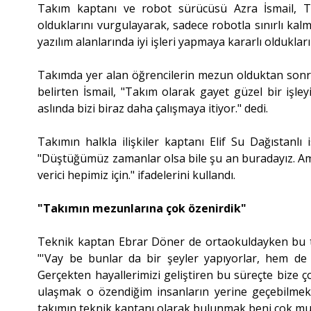
Takım kaptanı ve robot sürücüsü Azra İsmail, Tü
olduklarını vurgulayarak, sadece robotla sınırlı kalm
yazılım alanlarında iyi işleri yapmaya kararlı oldukların
Takımda yer alan öğrencilerin mezun olduktan sonra 
belirten İsmail, "Takım olarak gayet güzel bir işle
aslında bizi biraz daha çalışmaya itiyor." dedi.
Takımın halkla ilişkiler kaptanı Elif Su Dağıstanlı
"Düştüğümüz zamanlar olsa bile şu an buradayız. A
verici hepimiz için." ifadelerini kullandı.
"Takımın mezunlarına çok özenirdik"
Teknik kaptan Ebrar Döner de ortaokuldayken bu ta
"'Vay be bunlar da bir şeyler yapıyorlar, hem de 
Gerçekten hayallerimizi geliştiren bu süreçte bize ç
ulaşmak o özendiğim insanların yerine geçebilmek
takımın teknik kaptanı olarak bulunmak beni çok mut