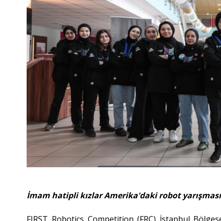
İmam hatipli kızlar Amerika'daki robot yarışması
FIRST Robotics Competition (FRC) İstanbul Bölge