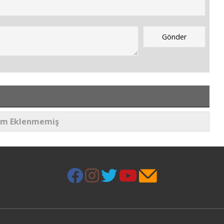
um Eklenmemiş