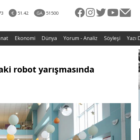
naliz
31.07.2026 • Dünya
avut
• İmza törenindeki iddiaların ardından Iraklı bakan
73
€
51.42
GA
51500
enli
sessizliğini bozdu
anat
Ekonomi
Dünya
Yorum - Analiz
Söyleşi
Yazı D
aki robot yarışmasında