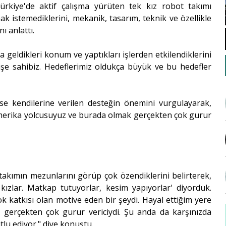
rkiye'de aktif çalışma yürüten tek kız robot takımı
ak istemediklerini, mekanik, tasarım, teknik ve özellikle
ı anlattı.
geldikleri konum ve yaptıkları işlerden etkilendiklerini
yişe sahibiz. Hedeflerimiz oldukça büyük ve bu hedefler
 ise kendilerine verilen desteğin önemini vurgulayarak,
merika yolcusuyuz ve burada olmak gerçekten çok gurur
kımın mezunlarını görüp çok özendiklerini belirterek,
kızlar. Matkap tutuyorlar, kesim yapıyorlar' diyorduk.
ok katkısı olan motive eden bir şeydi. Hayal ettiğim yere
 gerçekten çok gurur vericiydi. Şu anda da karşınızda
lu ediyor." diye konuştu.