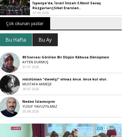
İspanya'da, İsrail İmzalı 5.Nesil Savaş
Rüzgarları|Sibel Erarslan..
03.08.2026
Çok okunan yazılar
Bu Hafta
Bu Ay
80 Sonrası Görülen Bir Düşün Kâbusa Dönüşmesi
AYTEN DURMUŞ
31.07.2026
müslüman "davetçi" olmaz önce. önce kul olur.
MUSTAFA AKMEŞE
30.07.2026
Neden İslamcıyım
YUSUF YAVUZYILMAZ
05.08.2026