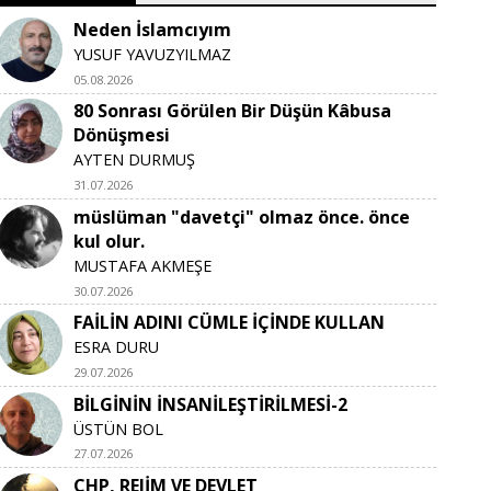
Neden İslamcıyım
YUSUF YAVUZYILMAZ
05.08.2026
80 Sonrası Görülen Bir Düşün Kâbusa
Dönüşmesi
AYTEN DURMUŞ
31.07.2026
müslüman "davetçi" olmaz önce. önce
kul olur.
MUSTAFA AKMEŞE
30.07.2026
FAİLİN ADINI CÜMLE İÇİNDE KULLAN
ESRA DURU
29.07.2026
BİLGİNİN İNSANİLEŞTİRİLMESİ-2
ÜSTÜN BOL
27.07.2026
CHP, REJİM VE DEVLET