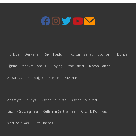
Türkiye
Derkenar
Sivil Toplum
Kültür - Sanat
Ekonomi
Dünya
Eğitim
Yorum - Analiz
Söyleşi
Yazı Dizisi
Dosya Haber
Ankara Analiz
Sağlık
Portre
Yazarlar
Anasayfa
Künye
Çerez Politikası
Çerez Politikası
Gizlilik Sözleşmesi
Kullanım Şartnamesi
Gizlilik Politikası
Veri Politikası
Site Haritası