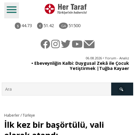
44.73
51.42
51500
$
€
GA
ya
06.08.2026 • Yorum - Analiz
rı
• Ebeveynliğin Kalbi: Duygusal Zekâ ile Çocuk
Yetiştirmek |Tuğba Kayaer
Türkiye
Haberler / Türkiye
İlk kez bir başörtülü, vali
Derkenar