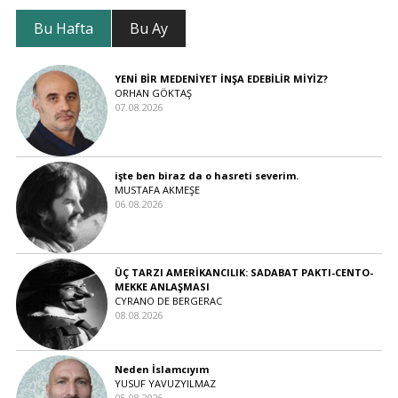
Bu Hafta
Bu Ay
YENİ BİR MEDENİYET İNŞA EDEBİLİR MİYİZ?
ORHAN GÖKTAŞ
07.08.2026
işte ben biraz da o hasreti severim.
MUSTAFA AKMEŞE
06.08.2026
ÜÇ TARZI AMERİKANCILIK: SADABAT PAKTI-CENTO-
MEKKE ANLAŞMASI
CYRANO DE BERGERAC
08.08.2026
Neden İslamcıyım
YUSUF YAVUZYILMAZ
05.08.2026