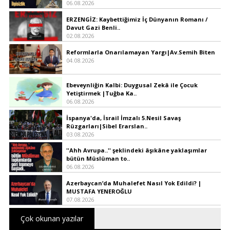
06.08.2026
ERZENGİZ: Kaybettiğimiz İç Dünyanın Romanı /
Davut Gazi Benli..
02.08.2026
Reformlarla Onarılamayan Yargı|Av.Semih Biten
04.08.2026
Ebeveynliğin Kalbi: Duygusal Zekâ ile Çocuk
Yetiştirmek |Tuğba Ka..
06.08.2026
İspanya'da, İsrail İmzalı 5.Nesil Savaş
Rüzgarları|Sibel Erarslan..
03.08.2026
''Ahh Avrupa..'' şeklindeki âşıkâne yaklaşımlar
bütün Müslüman to..
06.08.2026
Azerbaycan’da Muhalefet Nasıl Yok Edildi? |
MUSTAFA YENEROĞLU
07.08.2026
Çok okunan yazılar