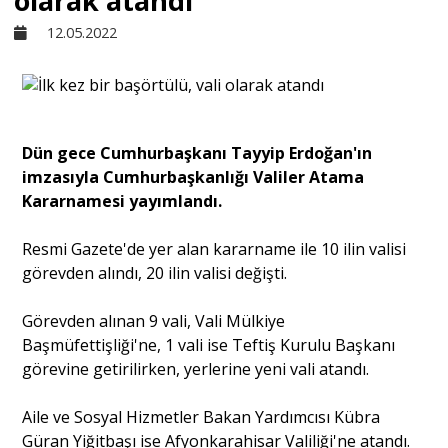
olarak atandı
12.05.2022
Sivil Toplum
Kültür - Sanat
Dün gece Cumhurbaşkanı Tayyip Erdoğan'ın
imzasıyla Cumhurbaşkanlığı Valiler Atama
Ekonomi
Kararnamesi yayımlandı.
Dünya
Resmi Gazete'de yer alan kararname ile 10 ilin valisi
görevden alındı, 20 ilin valisi değişti.
Yorum - Analiz
Görevden alınan 9 vali, Vali Mülkiye
Başmüfettişliği'ne, 1 vali ise Teftiş Kurulu Başkanı
görevine getirilirken, yerlerine yeni vali atandı.
Söyleşi
Aile ve Sosyal Hizmetler Bakan Yardımcısı Kübra
Yazı Dizisi
Güran Yiğitbaşı ise Afyonkarahisar Valiliği'ne atandı.