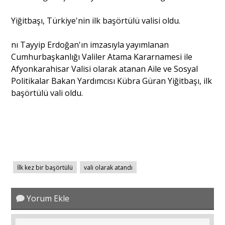
Yiğitbaşı, Türkiye'nin ilk başörtülü valisi oldu.
Portre
nı Tayyip Erdoğan'ın imzasıyla yayımlanan
Cumhurbaşkanlığı Valiler Atama Kararnamesi ile
Yazarlar
Afyonkarahisar Valisi olarak atanan Aile ve Sosyal
Politikalar Bakan Yardımcısı Kübra Güran Yiğitbaşı, ilk
başörtülü vali oldu.
Eğitim
Dosya Haber
Ankara Analiz
İlk kez bir başörtülü
vali olarak atandı
Sağlık
Yorum Ekle