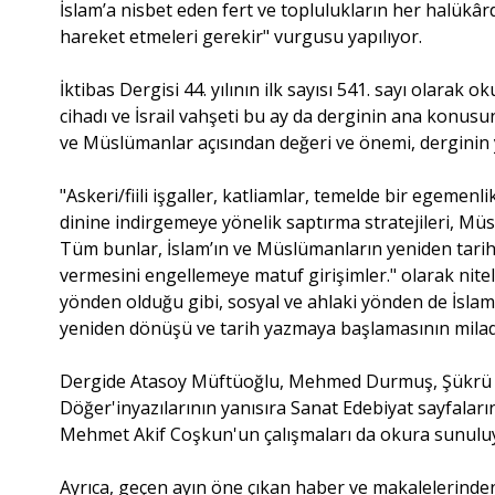
İslam’a nisbet eden fert ve toplulukların her halükâr
hareket etmeleri gerekir" vurgusu yapılıyor.
İktibas Dergisi 44. yılının ilk sayısı 541. sayı olarak
cihadı ve İsrail vahşeti bu ay da derginin ana konu
ve Müslümanlar açısından değeri ve önemi, derginin 
"Askeri/fiili işgaller, katliamlar, temelde bir egemenl
dinine indirgemeye yönelik saptırma stratejileri, Mü
Tüm bunlar, İslam’ın ve Müslümanların yeniden tari
vermesini engellemeye matuf girişimler." olarak nitel
yönden olduğu gibi, sosyal ve ahlaki yönden de İslam
yeniden dönüşü ve tarih yazmaya başlamasının miladı h
Dergide Atasoy Müftüoğlu, Mehmed Durmuş, Şükrü 
Döğer'inyazılarının yanısıra Sanat Edebiyat sayfalar
Mehmet Akif Coşkun'un çalışmaları da okura sunulu
Ayrıca, geçen ayın öne çıkan haber ve makalelerinden