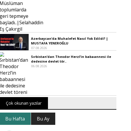
Azerbaycan’da Muhalefet Nasıl Yok Edildi? |
MUSTAFA YENEROĞLU
07.08.2026
Sırbistan’dan Theodor Herzl’in babaannesi ile
dedesine devlet tör..
06.08.2026
Çok okunan yazılar
Bu Hafta
Bu Ay