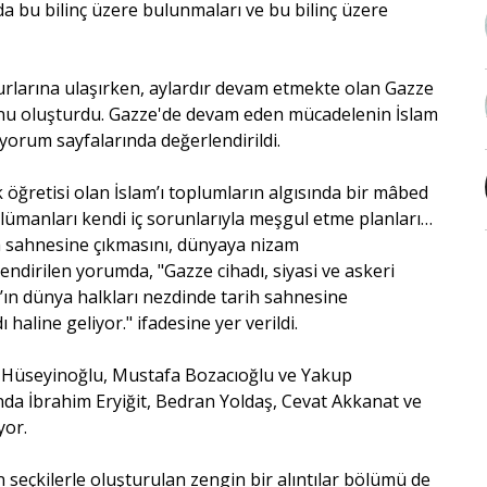
da bu bilinç üzere bulunmaları ve bu bilinç üzere
 okurlarına ulaşırken, aylardır devam etmekte olan Gazze
sunu oluşturdu. Gazze'de devam eden mücadelenin İslam
yorum sayfalarında değerlendirildi.
ik öğretisi olan İslam’ı toplumların algısında bir mâbed
slümanları kendi iç sorunlarıyla meşgul etme planları…
h sahnesine çıkmasını, dünyaya nizam
endirilen yorumda, "Gazze cihadı, siyasi ve askeri
’ın dünya halkları nezdinde tarih sahnesine
aline geliyor." ifadesine yer verildi.
Hüseyinoğlu, Mustafa Bozacıoğlu ve Yakup
ında İbrahim Eryiğit, Bedran Yoldaş, Cevat Akkanat ve
yor.
 seçkilerle oluşturulan zengin bir alıntılar bölümü de