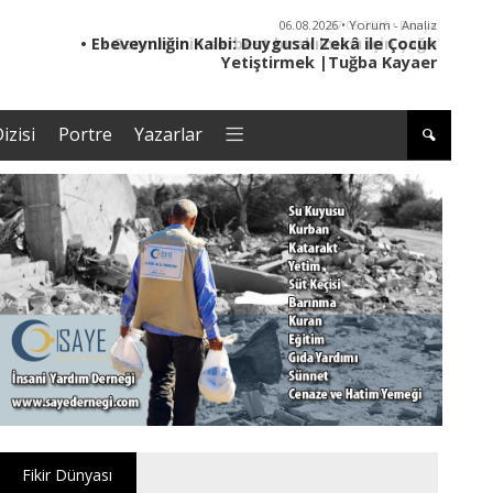
06.08.2026 • Yorum - Analiz
• Ebeveynliğin Kalbi: Duygusal Zekâ ile Çocuk
• '
Yetiştirmek |Tuğba Kayaer
izisi
Portre
Yazarlar
Fikir Dünyası