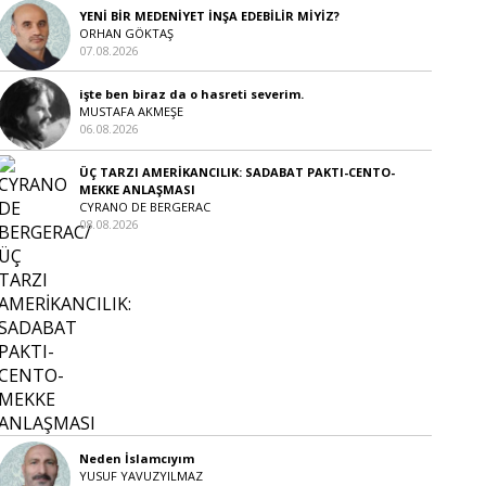
YENİ BİR MEDENİYET İNŞA EDEBİLİR MİYİZ?
ORHAN GÖKTAŞ
07.08.2026
işte ben biraz da o hasreti severim.
MUSTAFA AKMEŞE
06.08.2026
ÜÇ TARZI AMERİKANCILIK: SADABAT PAKTI-CENTO-
MEKKE ANLAŞMASI
CYRANO DE BERGERAC
08.08.2026
Neden İslamcıyım
YUSUF YAVUZYILMAZ