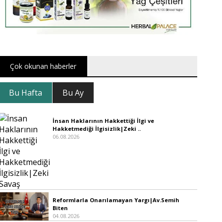
Çok okunan haberler
Bu Hafta
Bu Ay
İnsan Haklarının Hakkettiği İlgi ve
Hakketmediği İlgisizlik|Zeki ..
06.08.2026
Reformlarla Onarılamayan Yargı|Av.Semih
Biten
04.08.2026