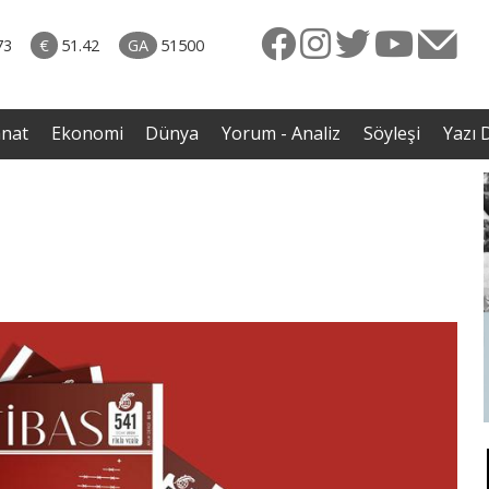
rkiye
07.08.2026 • Dünya
ttı!
• Gannuşi'nin serbest bırakılması için çağrı
73
€
51.42
GA
51500
irdi
anat
Ekonomi
Dünya
Yorum - Analiz
Söyleşi
Yazı D