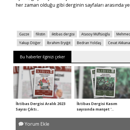
her zaman olduğu gibi derginin sayfaları arasında yer
Gazze
filistin
iktibas dergisi
Atasoy Müftüoğlu
Mehmed
Yakup Döğer
İbrahim Eryiğit
Bedran Yoldaş
Cevat Akkana
Bu haberler ilginizi çeker
İktibas Dergisi Aralık 2023
İktibas Dergisi Kasım
Sayısı Çıktı..
sayısında manşet '..
Yorum Ekle