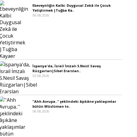
Ebeveynliğin Kalbi: Duygusal Zekâ ile Çocuk
Yetiştirmek |Tuğba Ka..
06.08.2026
İspanya'da, İsrail İmzalı 5.Nesil Savaş
Rüzgarları|Sibel Erarslan..
03.08.2026
''Ahh Avrupa..'' şeklindeki âşıkâne yaklaşımlar
bütün Müslüman to..
06.08.2026