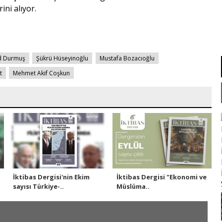
ini alıyor.
 Durmuş
Şükrü Hüseyinoğlu
Mustafa Bozacıoğlu
t
Mehmet Akif Coşkun
İktibas Dergisi'nin Ekim
İktibas Dergisi "Ekonomi ve
sayısı Türkiye-..
Müslüma..