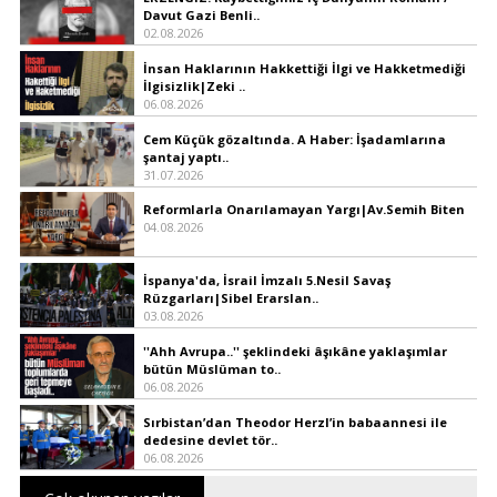
Davut Gazi Benli..
02.08.2026
İnsan Haklarının Hakkettiği İlgi ve Hakketmediği
İlgisizlik|Zeki ..
06.08.2026
Cem Küçük gözaltında. A Haber: İşadamlarına
şantaj yaptı..
31.07.2026
Reformlarla Onarılamayan Yargı|Av.Semih Biten
04.08.2026
İspanya'da, İsrail İmzalı 5.Nesil Savaş
Rüzgarları|Sibel Erarslan..
03.08.2026
''Ahh Avrupa..'' şeklindeki âşıkâne yaklaşımlar
bütün Müslüman to..
06.08.2026
Sırbistan’dan Theodor Herzl’in babaannesi ile
dedesine devlet tör..
06.08.2026