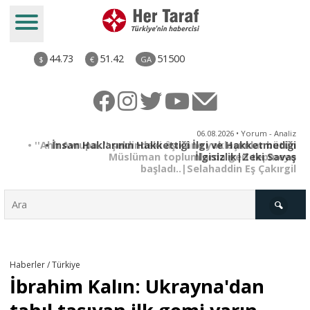
44.73
51.42
51500
$
€
GA
iz
06.08.2026 • Yorum - Analiz
ün
• İnsan Haklarının Hakkettiği İlgi ve Hakketmediği
•
ye
İlgisizlik|Zeki Savaş
il
Türkiye
Haberler / Türkiye
İbrahim Kalın: Ukrayna'dan
Derkenar