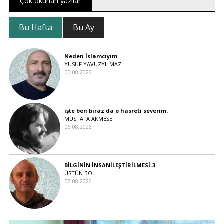
Çok okunan yazılar
Bu Hafta
Bu Ay
Neden İslamcıyım
YUSUF YAVUZYILMAZ
05.08.2026
işte ben biraz da o hasreti severim.
MUSTAFA AKMEŞE
06.08.2026
BİLGİNİN İNSANİLEŞTİRİLMESİ-3
ÜSTÜN BOL
07.08.2026