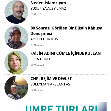
Neden İslamcıyım
YUSUF YAVUZYILMAZ
05.08.2026
80 Sonrası Görülen Bir Düşün Kâbusa
Dönüşmesi
AYTEN DURMUŞ
31.07.2026
FAİLİN ADINI CÜMLE İÇİNDE KULLAN
ESRA DURU
29.07.2026
CHP, REJİM VE DEVLET
SÜLEYMAN ARSLANTAŞ
26.07.2026