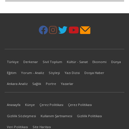
Türkiye
Derkenar
Sivil Toplum
Kültür - Sanat
Ekonomi
Dünya
Eğitim
Yorum - Analiz
Söyleşi
Yazı Dizisi
Dosya Haber
Ankara Analiz
Sağlık
Portre
Yazarlar
Anasayfa
Künye
Çerez Politikası
Çerez Politikası
Gizlilik Sözleşmesi
Kullanım Şartnamesi
Gizlilik Politikası
Veri Politikası
Site Haritası