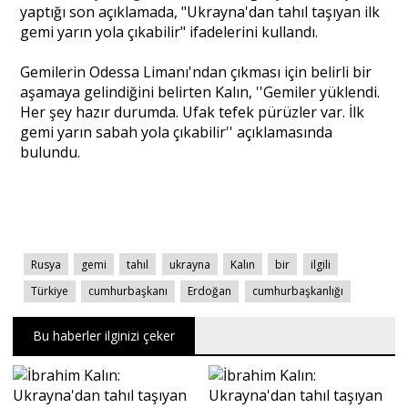
yaptığı son açıklamada, "Ukrayna'dan tahıl taşıyan ilk
gemi yarın yola çıkabilir" ifadelerini kullandı.
Portre
Gemilerin Odessa Limanı'ndan çıkması için belirli bir
aşamaya gelindiğini belirten Kalın, ''Gemiler yüklendi.
Yazarlar
Her şey hazır durumda. Ufak tefek pürüzler var. İlk
gemi yarın sabah yola çıkabilir'' açıklamasında
bulundu.
Eğitim
Dosya Haber
Rusya
gemi
tahıl
ukrayna
Kalın
bir
ilgili
Türkiye
cumhurbaşkanı
Erdoğan
cumhurbaşkanlığı
Ankara Analiz
Bu haberler ilginizi çeker
Sağlık