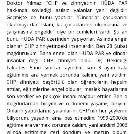
Doktor Yılmaz, "CHP ve zihniyetinin HÜDA PAR
hakkında söylediği asılsız yalanlar yeni değildir.
Geçmişte de bunu yaptılar. 'Dindarlar çocuklarını
okutmuyorlar. İslam, kız çocuklarının okumasına ve
çalışmasına engeldir' diye bir cümleleri vardı. Şu an
bunu HÜDA PAR üzerinden yapıyorlar. Aslında engel
olanlar CHP zihniyetindeki insanlardır. Ben 28 Şubat
mağduruyum. Bana engel olan HÜDA PAR ve dindar
insanlar değil CHP zihniyeti oldu. Diş Hekimliği
Fakültesi 5'inci sınıftan ayrıldım, son 3 ayım kala
eğitimime ara vermek zorunda kaldım, yani atıldım.
CHP zihniyeti; başörtülü olan öğrencilerin hepsini
attılar, eğitimlerine engel oldular, meslek hayatlarına
son verdiler ve pek çok insanı mağdur ettiler. Ben o
mağdurlardan biriyim ve o dönemi yaşamış biriyim.
Onların yaptıklarını, yalanlarını, CHP'nin her şeylerini
biliyorum, yaşadım ama pes etmedim. 1999-2000'de
eğitime ara vermek zorunda kaldım, yani atıldım! 2006
yılında eğitimime geri döndüm ve mezun oldum.