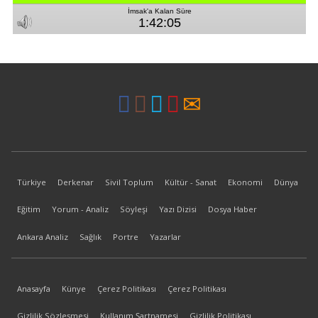
Türkiye
Derkenar
Sivil Toplum
Kültür - Sanat
Ekonomi
Dünya
Eğitim
Yorum - Analiz
Söyleşi
Yazı Dizisi
Dosya Haber
Ankara Analiz
Sağlık
Portre
Yazarlar
Anasayfa
Künye
Çerez Politikası
Çerez Politikası
Gizlilik Sözleşmesi
Kullanım Şartnamesi
Gizlilik Politikası