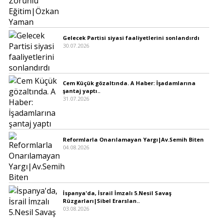
Gelecek Partisi siyasi faaliyetlerini sonlandırdı
30.07.2026
Cem Küçük gözaltında. A Haber: İşadamlarına
şantaj yaptı..
31.07.2026
Reformlarla Onarılamayan Yargı|Av.Semih Biten
04.08.2026
İspanya'da, İsrail İmzalı 5.Nesil Savaş
Rüzgarları|Sibel Erarslan..
03.08.2026