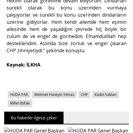
hekimi olarak görevime devam ediyorum. Dindarları
sürekli olarak bu konu üzerinden vurmaya
çalışıyorlar ve sürekli bu konu üzerinden dindarların
üzerine gidiyorlar. Hem kendi ailemde hem eşimin
ailesinde hem de yaşadığım çevrede hiç böyle bir
zulüm de ve engel de görmedim. Elhamdülillah hep
desteklendim. Aslında bize zorluk ve engel çıkaran
CHP zihniyetiydi." şeklinde konuştu.
Kaynak: İLKHA
HÜDA PAR
Mehmet Hüseyin Yılmaz
CHP
Kadın hakları
Millet İttifakı
Bu haberler ilginizi çeker