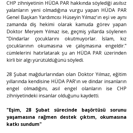
CHP zihniyetinin HÜDA PAR hakkında söylediği asılsız
yalanların yeni olmadığına vurgu yapan HÜDA PAR
Portre
Genel Başkan Yardımcısı Hüseyin Yılmaz'ın eşi ve aynı
zamanda diş hekimi olarak kamuda görev yapan
Doktor Meryem Yılmaz ise, geçmiş yıllarda söylenen
Yazarlar
"Dindarlar çocuklarını okutmuyorlar. İslam, kız
çocuklarının okumasına ve çalışmasına engeldir."
cümlelerini hatırlatarak şu an HÜDA PAR üzerinden
kirli bir algı yürütüldüğünü söyledi.
Eğitim
28 Şubat mağdurlarından olan Doktor Yılmaz, eğitim
Dosya Haber
yıllarında kendisine HÜDA PAR'ın ve dindar insanların
engel olmadığını, asıl engel olanların ise CHP
Ankara Analiz
zihniyetindeki insanlar olduğunu kaydetti.
Sağlık
"Eşim, 28 Şubat sürecinde başörtüsü sorunu
yaşamasına rağmen destek çıktım, okumasına
katkı sundum"