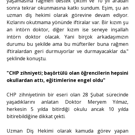
yaşamasına rağmen destek çıktım ve 10 yıl aradan
sonra tekrar okunmasına katkı sundum. Eşim, şu an
uzman diş hekimi olarak görevine devam ediyor.
Kızlarını okutmama yönünde iftiralar var. Bir kızım şu
an intörn doktor, diğer kızım ise seneye inşallah
intörn doktor olacak. Yani birçok arkadaşımızın
durumu bu şekilde ama bu müfteriler buna rağmen
iftiralardan geri durmuyorlar ve durmayacaklar da."
şeklinde konuştu.
"CHP zihniyeti; başörtülü olan öğrencilerin hepsini
okullardan attı, eğitimlerine engel oldu"
CHP zihniyetinin bir eseri olan 28 Şubat sürecinde
yaşadıklarını anlatan Doktor Meryem Yılmaz,
herkesin 5 yılda bitirdiği okulu ancak 10 yılda
bitirebildiğine dikkat çekti.
Uzman Diş Hekimi olarak kamuda görev yapan