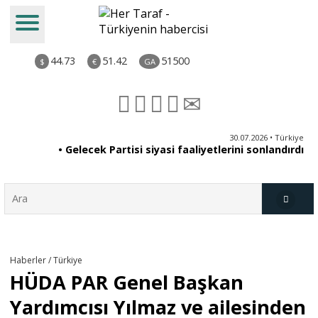
44.73
51.42
51500
$
€
GA
ya
30.07.2026 • Türkiye
an
• Gelecek Partisi siyasi faaliyetlerini sonlandırdı
du
Türkiye
Haberler / Türkiye
HÜDA PAR Genel Başkan
Derkenar
Yardımcısı Yılmaz ve ailesinden