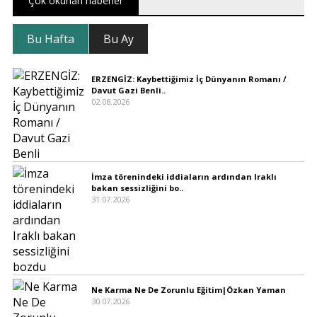
Çok okunan haberler
Bu Hafta
Bu Ay
ERZENGİZ: Kaybettiğimiz İç Dünyanın Romanı /
Davut Gazi Benli..
02.08.2026
İmza törenindeki iddiaların ardından Iraklı
bakan sessizliğini bo..
31.07.2026
Ne Karma Ne De Zorunlu Eğitim|Özkan Yaman
30.07.2026