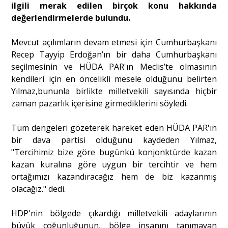
ilgili merak edilen birçok konu hakkında
değerlendirmelerde bulundu.
Portre
Mevcut açılımların devam etmesi için Cumhurbaşkanı
Recep Tayyip Erdoğan’ın bir daha Cumhurbaşkanı
Yazarlar
seçilmesinin ve HÜDA PAR'ın Meclis’te olmasının
kendileri için en öncelikli mesele olduğunu belirten
Yılmaz,bununla birlikte milletvekili sayısında hiçbir
zaman pazarlık içerisine girmediklerini söyledi.
Eğitim
Tüm dengeleri gözeterek hareket eden HÜDA PAR'ın
bir dava partisi olduğunu kaydeden Yılmaz,
Dosya Haber
"Tercihimiz bize göre bugünkü konjonktürde kazan
kazan kuralına göre uygun bir tercihtir ve hem
Ankara Analiz
ortağımızı kazandıracağız hem de biz kazanmış
olacağız." dedi.
Sağlık
HDP'nin bölgede çıkardığı milletvekili adaylarının
büyük çoğunluğunun, bölge insanını tanımayan