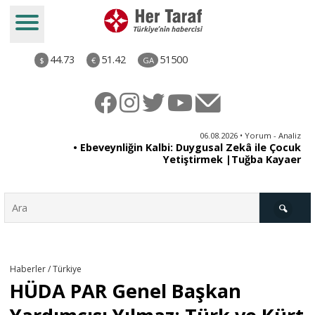
44.73
51.42
51500
$
€
GA
ya
06.08.2026 • Yorum - Analiz
rı
• Ebeveynliğin Kalbi: Duygusal Zekâ ile Çocuk
Yetiştirmek |Tuğba Kayaer
Türkiye
Haberler / Türkiye
HÜDA PAR Genel Başkan
Derkenar