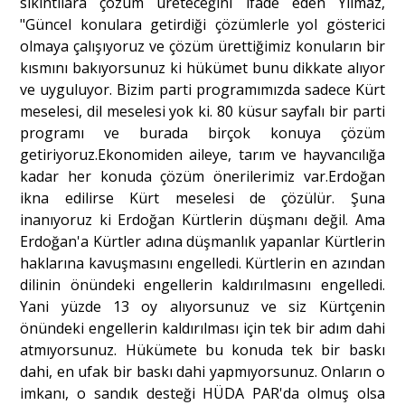
sıkıntılara çözüm üreteceğini ifade eden Yılmaz,
"Güncel konulara getirdiği çözümlerle yol gösterici
olmaya çalışıyoruz ve çözüm ürettiğimiz konuların bir
kısmını bakıyorsunuz ki hükümet bunu dikkate alıyor
ve uyguluyor. Bizim parti programımızda sadece Kürt
meselesi, dil meselesi yok ki. 80 küsur sayfalı bir parti
programı ve burada birçok konuya çözüm
getiriyoruz.Ekonomiden aileye, tarım ve hayvancılığa
kadar her konuda çözüm önerilerimiz var.Erdoğan
ikna edilirse Kürt meselesi de çözülür. Şuna
inanıyoruz ki Erdoğan Kürtlerin düşmanı değil. Ama
Erdoğan'a Kürtler adına düşmanlık yapanlar Kürtlerin
haklarına kavuşmasını engelledi. Kürtlerin en azından
dilinin önündeki engellerin kaldırılmasını engelledi.
Yani yüzde 13 oy alıyorsunuz ve siz Kürtçenin
önündeki engellerin kaldırılması için tek bir adım dahi
atmıyorsunuz. Hükümete bu konuda tek bir baskı
dahi, en ufak bir baskı dahi yapmıyorsunuz. Onların o
imkanı, o sandık desteği HÜDA PAR'da olmuş olsa