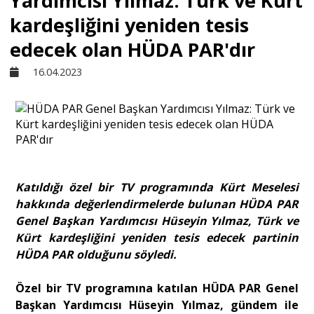
Yardımcısı Yılmaz: Türk ve Kürt
kardeşliğini yeniden tesis
Sivil Toplum
edecek olan HÜDA PAR'dır
16.04.2023
Kültür - Sanat
Ekonomi
Dünya
Katıldığı özel bir TV programında Kürt Meselesi
hakkında değerlendirmelerde bulunan HÜDA PAR
Yorum - Analiz
Genel Başkan Yardımcısı Hüseyin Yılmaz, Türk ve
Kürt kardeşliğini yeniden tesis edecek partinin
HÜDA PAR olduğunu söyledi.
Söyleşi
Özel bir TV programına katılan HÜDA PAR Genel
Başkan Yardımcısı Hüseyin Yılmaz, gündem ile
Yazı Dizisi