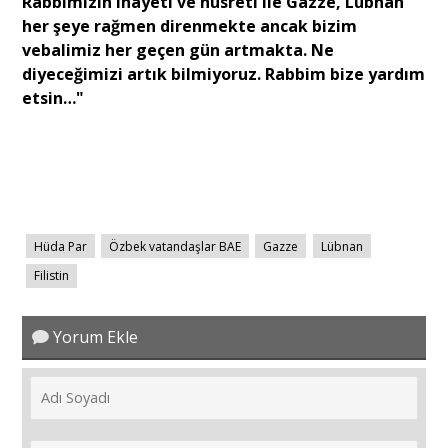
Rabbimizin inayeti ve nusreti ile Gazze, Lübnan
her şeye rağmen direnmekte ancak bizim
vebalimiz her geçen gün artmakta. Ne
diyeceğimizi artık bilmiyoruz. Rabbim bize yardım
etsin…"
Hüda Par
Özbek vatandaşlar BAE
Gazze
Lübnan
Filistin
Yorum Ekle