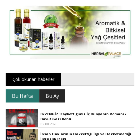
Çok okunan haberler
Bu Hafta
Bu Ay
ERZENGİZ: Kaybettiğimiz İç Dünyanın Romanı /
Davut Gazi Benli..
02.08.2026
İnsan Haklarının Hakkettiği İlgi ve Hakketmediği
İlgisizlik|Zeki ..