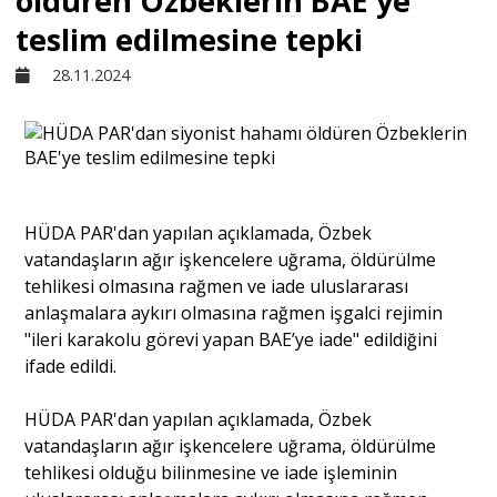
öldüren Özbeklerin BAE'ye
teslim edilmesine tepki
Sivil Toplum
28.11.2024
Kültür - Sanat
Ekonomi
HÜDA PAR'dan yapılan açıklamada, Özbek
vatandaşların ağır işkencelere uğrama, öldürülme
Dünya
tehlikesi olmasına rağmen ve iade uluslararası
anlaşmalara aykırı olmasına rağmen işgalci rejimin
"ileri karakolu görevi yapan BAE’ye iade" edildiğini
Yorum - Analiz
ifade edildi.
Söyleşi
HÜDA PAR'dan yapılan açıklamada, Özbek
vatandaşların ağır işkencelere uğrama, öldürülme
tehlikesi olduğu bilinmesine ve iade işleminin
Yazı Dizisi