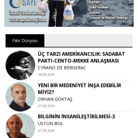
Fikir Dünyası
ÜÇ TARZI AMERİKANCILIK: SADABAT
PAKTI-CENTO-MEKKE ANLAŞMASI
CYRANO DE BERGERAC
08.08.2026
YENİ BİR MEDENİYET İNŞA EDEBİLİR
MİYİZ?
ORHAN GÖKTAŞ
07.08.2026
BİLGİNİN İNSANİLEŞTİRİLMESİ-3
ÜSTÜN BOL
07.08.2026