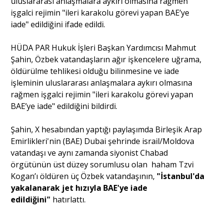
uluslararası anlaşmalara aykırı olmasına rağmen
işgalci rejimin "ileri karakolu görevi yapan BAE’ye
iade" edildiğini ifade edildi.
Portre
HÜDA PAR Hukuk İşleri Başkan Yardımcısı Mahmut
Şahin, Özbek vatandaşların ağır işkencelere uğrama,
Yazarlar
öldürülme tehlikesi olduğu bilinmesine ve iade
işleminin uluslararası anlaşmalara aykırı olmasına
rağmen işgalci rejimin "ileri karakolu görevi yapan
BAE’ye iade" edildiğini bildirdi.
Eğitim
Şahin, X hesabından yaptığı paylaşımda Birleşik Arap
Dosya Haber
Emirlikleri'nin (BAE) Dubai şehrinde israil/Moldova
vatandaşı ve aynı zamanda siyonist Chabad
Ankara Analiz
örgütünün üst düzey sorumlusu olan haham Tzvi
Kogan’ı öldüren üç Özbek vatandaşının,
"İstanbul'da
Sağlık
yakalanarak jet hızıyla BAE'ye iade
edildiğini"
hatırlattı.