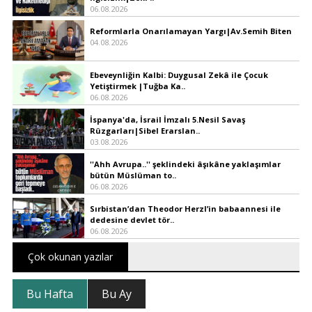
06.08.2026
Reformlarla Onarılamayan Yargı|Av.Semih Biten
04.08.2026
Ebeveynliğin Kalbi: Duygusal Zekâ ile Çocuk
Yetiştirmek |Tuğba Ka..
06.08.2026
İspanya'da, İsrail İmzalı 5.Nesil Savaş
Rüzgarları|Sibel Erarslan..
03.08.2026
''Ahh Avrupa..'' şeklindeki âşıkâne yaklaşımlar
bütün Müslüman to..
06.08.2026
Sırbistan’dan Theodor Herzl’in babaannesi ile
dedesine devlet tör..
06.08.2026
Çok okunan yazılar
Bu Hafta
Bu Ay