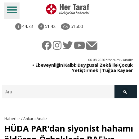
44.73
51.42
51500
$
€
GA
ya
06.08.2026 • Yorum - Analiz
rı
• Ebeveynliğin Kalbi: Duygusal Zekâ ile Çocuk
Yetiştirmek |Tuğba Kayaer
Türkiye
Haberler / Ankara Analiz
HÜDA PAR'dan siyonist hahamı
Derkenar