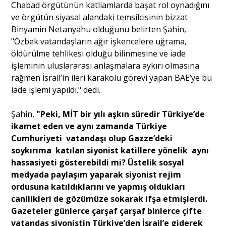
Chabad örgütünün katliamlarda başat rol oynadığını
ve örgütün siyasal alandaki temsilcisinin bizzat
Binyamin Netanyahu olduğunu belirten Şahin,
"Özbek vatandaşların ağır işkencelere uğrama,
öldürülme tehlikesi olduğu bilinmesine ve iade
işleminin uluslararası anlaşmalara aykırı olmasına
rağmen İsrail’in ileri karakolu görevi yapan BAE’ye bu
iade işlemi yapıldı." dedi.
Şahin,
"Peki, MİT bir yılı aşkın süredir Türkiye’de
ikamet eden ve aynı zamanda Türkiye
Cumhuriyeti vatandaşı olup Gazze’deki
soykırıma katılan siyonist katillere yönelik aynı
hassasiyeti gösterebildi mi? Üstelik sosyal
medyada paylaşım yaparak siyonist rejim
ordusuna katıldıklarını ve yapmış oldukları
canilikleri de gözümüze sokarak ifşa etmişlerdi.
Gazeteler günlerce çarşaf çarşaf binlerce çifte
vatandaş siyonistin Türkiye’den İsrail’e giderek