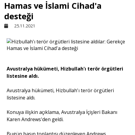
Hamas ve İslami Cihad'a
Sivil Toplum
desteği
25.11.2021
Kültür - Sanat
Ekonomi
Avustralya hükümeti, Hizbullah'ı terör örgütleri
Dünya
listesine aldı.
Yorum - Analiz
Avustralya hükümeti, Hizbullah'ı terör örgütleri
listesine aldı.
Söyleşi
Konuya ilişkin açıklama, Avustralya İçişleri Bakanı
Karen Andrews'den geldi.
Yazı Dizisi
Bugün basın toplantısı düzenleyen Andrews,