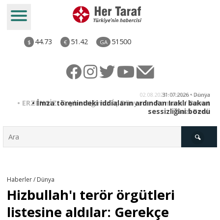
44.73
51.42
51500
$
€
GA
iz
31.07.2026 • Dünya
ut
• İmza törenindeki iddiaların ardından Iraklı bakan
li
sessizliğini bozdu
Türkiye
Haberler / Dünya
Hizbullah'ı terör örgütleri
Derkenar
listesine aldılar: Gerekçe