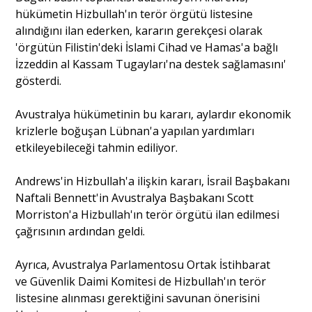
hükümetin Hizbullah'ın terör örgütü listesine
Portre
alındığını ilan ederken, kararın gerekçesi olarak
'örgütün Filistin'deki İslami Cihad ve Hamas'a bağlı
İzzeddin al Kassam Tugayları'na destek sağlamasını'
Yazarlar
gösterdi.
Avustralya hükümetinin bu kararı, aylardır ekonomik
krizlerle boğuşan Lübnan'a yapılan yardımları
etkileyebileceği tahmin ediliyor.
Eğitim
Andrews'in Hizbullah'a ilişkin kararı, İsrail Başbakanı
Dosya Haber
Naftali Bennett'in Avustralya Başbakanı Scott
Morriston'a Hizbullah'ın terör örgütü ilan edilmesi
Ankara Analiz
çağrısının ardından geldi.
Sağlık
Ayrıca, Avustralya Parlamentosu Ortak İstihbarat
ve Güvenlik Daimi Komitesi de Hizbullah'ın terör
listesine alınması gerektiğini savunan önerisini