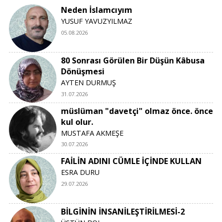
Neden İslamcıyım
YUSUF YAVUZYILMAZ
05.08.2026
80 Sonrası Görülen Bir Düşün Kâbusa
Dönüşmesi
AYTEN DURMUŞ
31.07.2026
müslüman "davetçi" olmaz önce. önce
kul olur.
MUSTAFA AKMEŞE
30.07.2026
FAİLİN ADINI CÜMLE İÇİNDE KULLAN
ESRA DURU
29.07.2026
BİLGİNİN İNSANİLEŞTİRİLMESİ-2