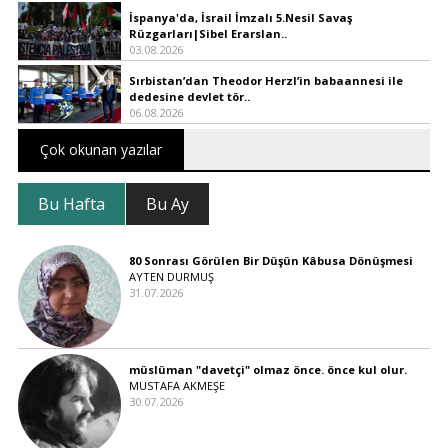
İspanya'da, İsrail İmzalı 5.Nesil Savaş
Rüzgarları|Sibel Erarslan..
03.08.2026
Sırbistan’dan Theodor Herzl’in babaannesi ile
dedesine devlet tör..
06.08.2026
Çok okunan yazılar
Bu Hafta
Bu Ay
80 Sonrası Görülen Bir Düşün Kâbusa Dönüşmesi
AYTEN DURMUŞ
31.07.2026
müslüman "davetçi" olmaz önce. önce kul olur.
MUSTAFA AKMEŞE
30.07.2026