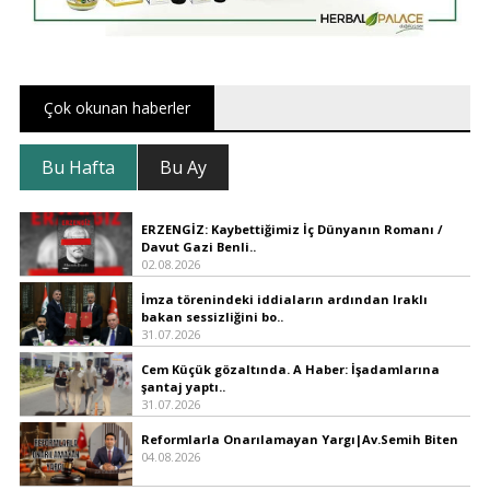
Çok okunan haberler
Bu Hafta
Bu Ay
ERZENGİZ: Kaybettiğimiz İç Dünyanın Romanı /
Davut Gazi Benli..
02.08.2026
İmza törenindeki iddiaların ardından Iraklı
bakan sessizliğini bo..
31.07.2026
Cem Küçük gözaltında. A Haber: İşadamlarına
şantaj yaptı..
31.07.2026
Reformlarla Onarılamayan Yargı|Av.Semih Biten
04.08.2026