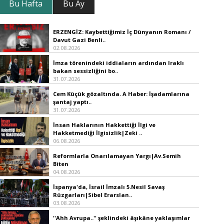
Bu Hafta
Bu Ay
ERZENGİZ: Kaybettiğimiz İç Dünyanın Romanı /
Davut Gazi Benli..
02.08.2026
İmza törenindeki iddiaların ardından Iraklı
bakan sessizliğini bo..
31.07.2026
Cem Küçük gözaltında. A Haber: İşadamlarına
şantaj yaptı..
31.07.2026
İnsan Haklarının Hakkettiği İlgi ve
Hakketmediği İlgisizlik|Zeki ..
06.08.2026
Reformlarla Onarılamayan Yargı|Av.Semih
Biten
04.08.2026
İspanya'da, İsrail İmzalı 5.Nesil Savaş
Rüzgarları|Sibel Erarslan..
03.08.2026
''Ahh Avrupa..'' şeklindeki âşıkâne yaklaşımlar