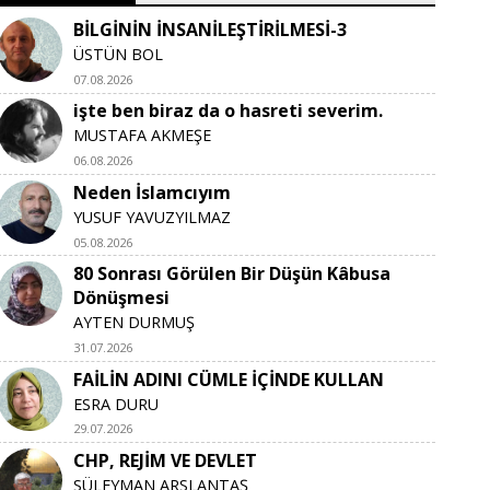
BİLGİNİN İNSANİLEŞTİRİLMESİ-3
ÜSTÜN BOL
07.08.2026
işte ben biraz da o hasreti severim.
MUSTAFA AKMEŞE
06.08.2026
Neden İslamcıyım
YUSUF YAVUZYILMAZ
05.08.2026
80 Sonrası Görülen Bir Düşün Kâbusa
Dönüşmesi
AYTEN DURMUŞ
31.07.2026
FAİLİN ADINI CÜMLE İÇİNDE KULLAN
ESRA DURU
29.07.2026
CHP, REJİM VE DEVLET
SÜLEYMAN ARSLANTAŞ