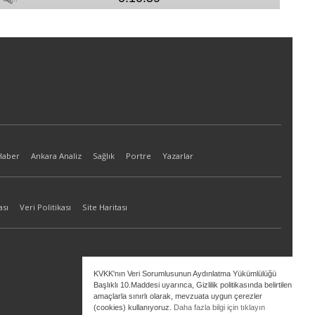
Haber
Ankara Analiz
Sağlık
Portre
Yazarlar
ası
Veri Politikası
Site Haritası
KVKK'nın Veri Sorumlusunun Aydınlatma Yükümlülüğü
Başlıklı 10.Maddesi uyarınca, Gizlilik politikasında belirtilen
amaçlarla sınırlı olarak, mevzuata uygun çerezler
(cookies) kullanıyoruz.
Daha fazla bilgi için tıklayın