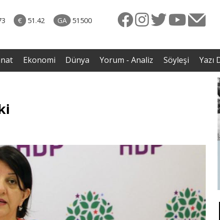
naliz
06.08.2026 • Yorum - Analiz
ütün
• İnsan Haklarının Hakkettiği İlgi ve Hakketmediği
73
€
51.42
GA
51500
eye
İlgisizlik|Zeki Savaş
rgil
anat
Ekonomi
Dünya
Yorum - Analiz
Söyleşi
Yazı D
ki