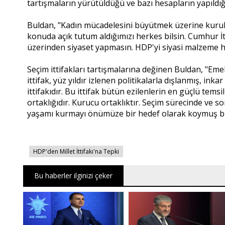
tartışmaların yürütüldüğü ve bazı hesapların yapıldığı
Buldan, "Kadın mücadelesini büyütmek üzerine kurulu 
konuda açık tutum aldığımızı herkes bilsin. Cumhur İtti
üzerinden siyaset yapmasın. HDP'yi siyasi malzeme h
Seçim ittifakları tartışmalarına değinen Buldan, "Em
ittifak, yüz yıldır izlenen politikalarla dışlanmış, in
ittifakıdır. Bu ittifak bütün ezilenlerin en güçlü temsi
ortaklığıdır. Kurucu ortaklıktır. Seçim sürecinde ve 
yaşamı kurmayı önümüze bir hedef olarak koymuş bu
HDP'den Millet İttifakı'na Tepki
Bu haberler ilginizi çeker