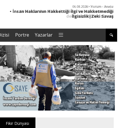
06.08.2026 • Dünya
• Sırbistan’dan Theodor Herzl’in babaannesi ile
dedesine devlet töreni
izisi
Portre
Yazarlar
Fikir Dünyası