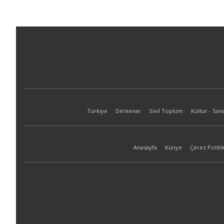
Türkiye
Derkenar
Sivil Toplum
Kültür - San
Anasayfa
Künye
Çerez Politik