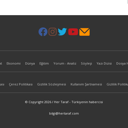
at
Ekonomi
Dünya
Eğitim
Yorum - Analiz
Söyleşi
Yazı Dizisi
Dosya 
ası
Çerez Politikası
Gizlilik Sözleşmesi
Kullanım Şartnamesi
Gizlilik Politik
© Copyright 2026 / Her Taraf - Türkiyenin habercisi
bilgi@hertaraf.com