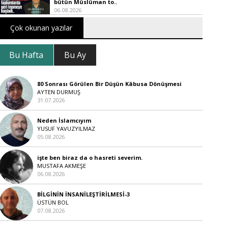
bütün Müslüman to..
06.08.2026
Çok okunan yazılar
Bu Hafta
Bu Ay
80 Sonrası Görülen Bir Düşün Kâbusa Dönüşmesi
AYTEN DURMUŞ
31.07.2026
Neden İslamcıyım
YUSUF YAVUZYILMAZ
05.08.2026
işte ben biraz da o hasreti severim.
MUSTAFA AKMEŞE
06.08.2026
BİLGİNİN İNSANİLEŞTİRİLMESİ-3
ÜSTÜN BOL
07.08.2026