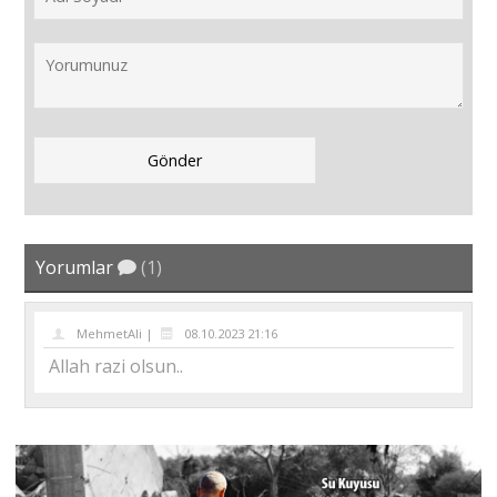
Yorumlar
(1)
MehmetAli |
08.10.2023 21:16
Allah razi olsun..