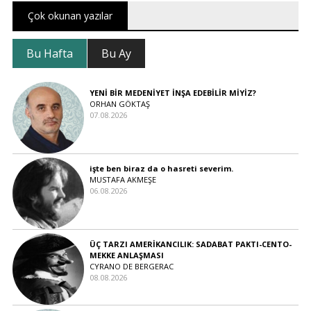
Çok okunan yazılar
Bu Hafta
Bu Ay
YENİ BİR MEDENİYET İNŞA EDEBİLİR MİYİZ?
ORHAN GÖKTAŞ
07.08.2026
işte ben biraz da o hasreti severim.
MUSTAFA AKMEŞE
06.08.2026
ÜÇ TARZI AMERİKANCILIK: SADABAT PAKTI-CENTO-
MEKKE ANLAŞMASI
CYRANO DE BERGERAC
08.08.2026