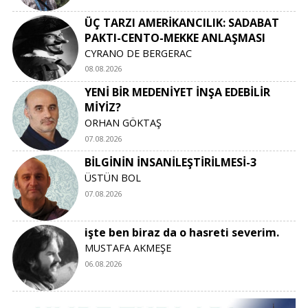
ÜÇ TARZI AMERİKANCILIK: SADABAT
PAKTI-CENTO-MEKKE ANLAŞMASI
CYRANO DE BERGERAC
08.08.2026
YENİ BİR MEDENİYET İNŞA EDEBİLİR
MİYİZ?
ORHAN GÖKTAŞ
07.08.2026
BİLGİNİN İNSANİLEŞTİRİLMESİ-3
ÜSTÜN BOL
07.08.2026
işte ben biraz da o hasreti severim.
MUSTAFA AKMEŞE
06.08.2026