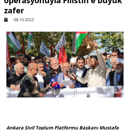
operasyonuyla Filistin'e büyük
zafer
Sivil Toplum
08.10.2023
Kültür - Sanat
Ekonomi
Dünya
Yorum - Analiz
Söyleşi
Ankara Sivil Toplum Platformu Başkanı Mustafa
Yazı Dizisi