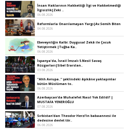
İnsan Haklarının Hakkettiği İlgi ve Hakketmediği
İlgisizlik|Zeki ..
06.08.2026
Reformlarla Onarılamayan Yargı|Av.Semih Biten
04.08.2026
Ebeveynliğin Kalbi: Duygusal Zekâ ile Çocuk
Yetiştirmek |Tuğba Ka..
06.08.2026
İspanya'da, İsrail İmzalı 5.Nesil Savaş
Rüzgarları|Sibel Erarslan..
03.08.2026
''Ahh Avrupa..'' şeklindeki âşıkâne yaklaşımlar
bütün Müslüman to..
06.08.2026
Azerbaycan’da Muhalefet Nasıl Yok Edildi? |
MUSTAFA YENEROĞLU
07.08.2026
Sırbistan’dan Theodor Herzl’in babaannesi ile
dedesine devlet tör..
06.08.2026