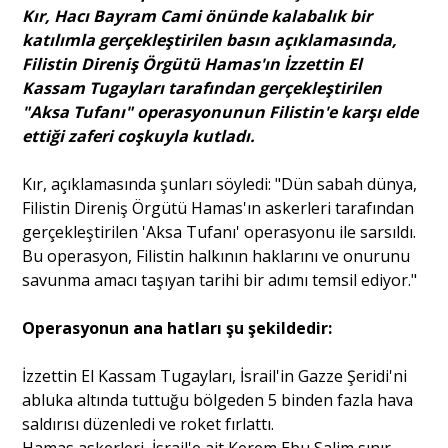
Kır, Hacı Bayram Cami önünde kalabalık bir
katılımla gerçekleştirilen basın açıklamasında,
Portre
Filistin Direniş Örgütü Hamas'ın İzzettin El
Kassam Tugayları tarafından gerçekleştirilen
"Aksa Tufanı" operasyonunun Filistin'e karşı elde
Yazarlar
ettiği zaferi coşkuyla kutladı.
Kır, açıklamasında şunları söyledi: "Dün sabah dünya,
Filistin Direniş Örgütü Hamas'ın askerleri tarafından
gerçekleştirilen 'Aksa Tufanı' operasyonu ile sarsıldı.
Eğitim
Bu operasyon, Filistin halkının haklarını ve onurunu
savunma amacı taşıyan tarihi bir adımı temsil ediyor."
Dosya Haber
Operasyonun ana hatları şu şekildedir:
Ankara Analiz
İzzettin El Kassam Tugayları, İsrail'in Gazze Şeridi'ni
Sağlık
abluka altında tuttuğu bölgeden 5 binden fazla hava
saldırısı düzenledi ve roket fırlattı.