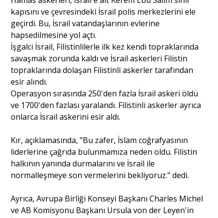
Hamas askerleri, İsrail'e ait Kerem Ebu Salim sınır
kapısını ve çevresindeki İsrail polis merkezlerini ele
geçirdi. Bu, İsrail vatandaşlarının evlerine
hapsedilmesine yol açtı.
İşgalci İsrail, Filistinlilerle ilk kez kendi topraklarında
savaşmak zorunda kaldı ve İsrail askerleri Filistin
topraklarında dolaşan Filistinli askerler tarafından
esir alındı.
Operasyon sırasında 250'den fazla İsrail askeri öldü
ve 1700'den fazlası yaralandı. Filistinli askerler ayrıca
onlarca İsrail askerini esir aldı.
Kır, açıklamasında, "Bu zafer, İslam coğrafyasının
liderlerine çağrıda bulunmamıza neden oldu. Filistin
halkının yanında durmalarını ve İsrail ile
normalleşmeye son vermelerini bekliyoruz." dedi.
Ayrıca, Avrupa Birliği Konseyi Başkanı Charles Michel
ve AB Komisyonu Başkanı Ursula von der Leyen'in