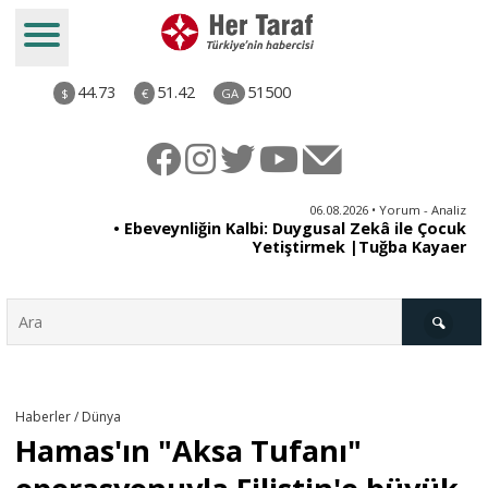
44.73
51.42
51500
$
€
GA
ya
06.08.2026 • Yorum - Analiz
rı
• Ebeveynliğin Kalbi: Duygusal Zekâ ile Çocuk
Yetiştirmek |Tuğba Kayaer
Türkiye
Haberler / Dünya
Hamas'ın "Aksa Tufanı"
Derkenar