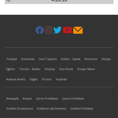
Türkiye
Derkenar
Sivil Toplum
Kültür - Sanat
Ekonomi
Dünya
Eğitim
Yorum - Analiz
Söyleşi
Yazı Dizisi
Dosya Haber
Ankara Analiz
Sağlık
Portre
Yazarlar
Anasayfa
Künye
Çerez Politikası
Çerez Politikası
Gizlilik Sözleşmesi
Kullanım Şartnamesi
Gizlilik Politikası