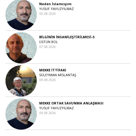
Neden İslamcıyım
YUSUF YAVUZYILMAZ
05.08.2026
BİLGİNİN İNSANİLEŞTİRİLMESİ-3
ÜSTÜN BOL
07.08.2026
MEKKE İTTİFAKI
SÜLEYMAN ARSLANTAŞ
09.08.2026
MEKKE ORTAK SAVUNMA ANLAŞMASI
YUSUF YAVUZYILMAZ
09.08.2026