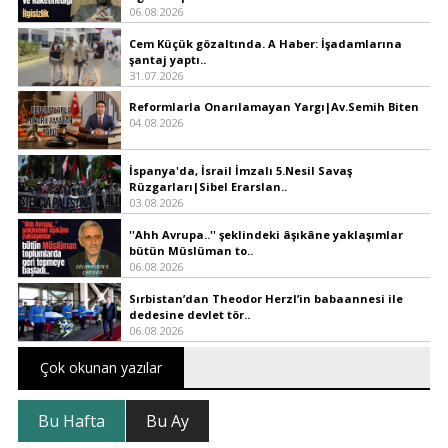
06.08.2026
Cem Küçük gözaltında. A Haber: İşadamlarına
şantaj yaptı..
31.07.2026
Reformlarla Onarılamayan Yargı|Av.Semih Biten
04.08.2026
İspanya'da, İsrail İmzalı 5.Nesil Savaş
Rüzgarları|Sibel Erarslan..
03.08.2026
''Ahh Avrupa..'' şeklindeki âşıkâne yaklaşımlar
bütün Müslüman to..
06.08.2026
Sırbistan’dan Theodor Herzl’in babaannesi ile
dedesine devlet tör..
06.08.2026
Çok okunan yazılar
Bu Hafta
Bu Ay