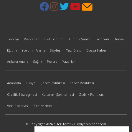
Türkiye
Derkenar
Sivil Toplum
Kültür - Sanat
Ekonomi
Dünya
Eğitim
Yorum - Analiz
Söyleşi
Yazı Dizisi
Dosya Haber
Ankara Analiz
Sağlık
Portre
Yazarlar
Anasayfa
Künye
Çerez Politikası
Çerez Politikası
Gizlilik Sözleşmesi
Kullanım Şartnamesi
Gizlilik Politikası
Veri Politikası
Site Haritası
© Copyright 2026 / Her Taraf - Türkiyenin habercisi