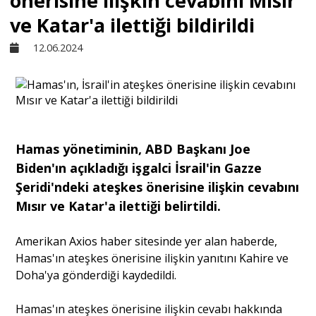
önerisine ilişkin cevabını Mısır
ve Katar'a ilettiği bildirildi
Sivil Toplum
12.06.2024
Kültür - Sanat
Ekonomi
Hamas yönetiminin, ABD Başkanı Joe
Biden'ın açıkladığı işgalci İsrail'in Gazze
Dünya
Şeridi'ndeki ateşkes önerisine ilişkin cevabını
Mısır ve Katar'a ilettiği belirtildi.
Yorum - Analiz
Amerikan Axios haber sitesinde yer alan haberde,
Hamas'ın ateşkes önerisine ilişkin yanıtını Kahire ve
Söyleşi
Doha'ya gönderdiği kaydedildi.
Hamas'ın ateşkes önerisine ilişkin cevabı hakkında
Yazı Dizisi