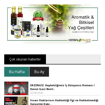
Çok okunan haberler
Bu Hafta
Bu Ay
ERZENGİZ: Kaybettiğimiz İç Dünyanın Romanı /
Davut Gazi Benli..
02.08.2026
İnsan Haklarının Hakkettiği İlgi ve Hakketmediği
İlgisizlik|Zeki ..