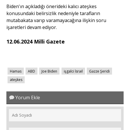
Biden'ın açıkladığı önerideki kalıcı ateşkes
konusundaki belirsizlik nedeniyle tarafların
mutabakata varıp varamayacağına ilişkin soru
işaretleri devam ediyor.
12.06.2024 Milli Gazete
Hamas
ABD
Joe Biden
işgalci İsrail
Gazze Şeridi
ateşkes
Yorum Ekle