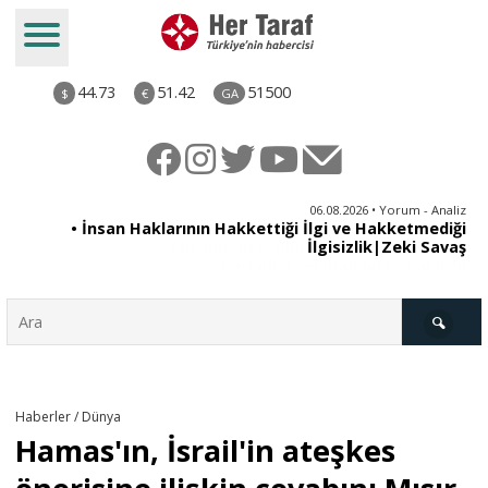
44.73
51.42
51500
$
€
GA
iz
06.08.2026 • Yorum - Analiz
ün
• İnsan Haklarının Hakkettiği İlgi ve Hakketmediği
•
ye
İlgisizlik|Zeki Savaş
il
Türkiye
Haberler / Dünya
Hamas'ın, İsrail'in ateşkes
Derkenar