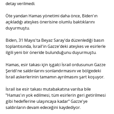
detay verilmedi.
Portre
Öte yandan Hamas yönetimi daha önce, Biden'ın
açıkladığı ateşkes önerisine olumlu baktıklarını
duyurmuştu.
Yazarlar
Biden, 31 Mayıs'ta Beyaz Saray'da düzenlediği basın
toplantısında, İsrail'in Gazze'deki ateşkes ve esirlerle
ilgili yeni bir öneride bulunduğunu duyurmuştu.
Eğitim
Hamas, esir takası için işgalci İsrail ordusunun Gazze
Şeridi'ne saldırılarını sonlandırmasını ve bölgedeki
Dosya Haber
İsrail askerlerinin tamamın ayrılmasını şart koşuyor.
Ankara Analiz
İsrail ise esir takası mutabakatına varılsa bile
"Hamas'ın yok edilmesi, tüm esirlerin geri getirilmesi
Sağlık
gibi hedeflerine ulaşıncaya kadar" Gazze'ye
saldırıların devam edeceğini kaydediyor.