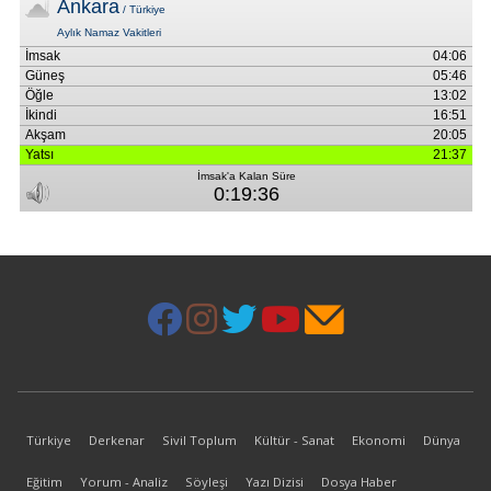
Türkiye
Derkenar
Sivil Toplum
Kültür - Sanat
Ekonomi
Dünya
Eğitim
Yorum - Analiz
Söyleşi
Yazı Dizisi
Dosya Haber