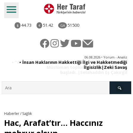
44.73
51.42
51500
$
€
GA
iz
06.08.2026 • Yorum - Analiz
ün
• İnsan Haklarının Hakkettiği İlgi ve Hakketmediği
•
ye
İlgisizlik|Zeki Savaş
il
Türkiye
Haberler / Sağlık
Hac, Arafat’tır... Haccınız
Derkenar