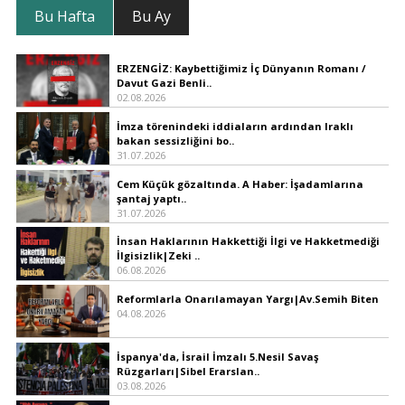
Bu Hafta
Bu Ay
ERZENGİZ: Kaybettiğimiz İç Dünyanın Romanı /
Davut Gazi Benli..
02.08.2026
İmza törenindeki iddiaların ardından Iraklı
bakan sessizliğini bo..
31.07.2026
Cem Küçük gözaltında. A Haber: İşadamlarına
şantaj yaptı..
31.07.2026
İnsan Haklarının Hakkettiği İlgi ve Hakketmediği
İlgisizlik|Zeki ..
06.08.2026
Reformlarla Onarılamayan Yargı|Av.Semih Biten
04.08.2026
İspanya'da, İsrail İmzalı 5.Nesil Savaş
Rüzgarları|Sibel Erarslan..
03.08.2026