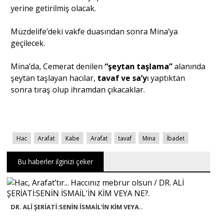
yerine getirilmiş olacak.
Portre
Müzdelife’deki vakfe duasından sonra Mina’ya
geçilecek.
Yazarlar
Mina’da, Cemerat denilen
“şeytan taşlama”
alanında
şeytan taşlayan hacılar,
tavaf ve sa’y
ı yaptıktan
sonra tıraş olup ihramdan çıkacaklar.
Eğitim
Hac
Arafat
Kabe
Arafat
tavaf
Mina
İbadet
Dosya Haber
Ankara Analiz
Bu haberler ilginizi çeker
Sağlık
DR. ALİ ŞERİATİ:SENİN İSMAİL'İN KİM VEYA..