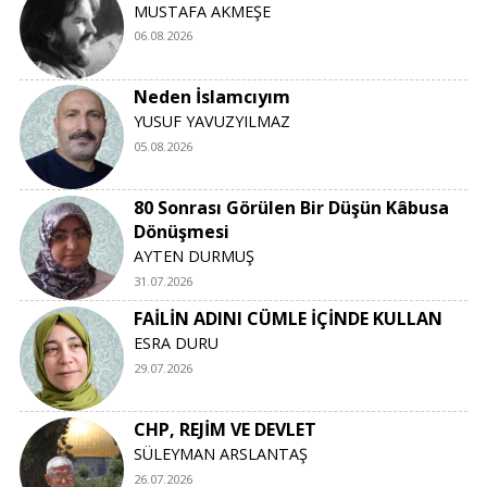
MUSTAFA AKMEŞE
06.08.2026
Neden İslamcıyım
YUSUF YAVUZYILMAZ
05.08.2026
80 Sonrası Görülen Bir Düşün Kâbusa
Dönüşmesi
AYTEN DURMUŞ
31.07.2026
FAİLİN ADINI CÜMLE İÇİNDE KULLAN
ESRA DURU
29.07.2026
CHP, REJİM VE DEVLET
SÜLEYMAN ARSLANTAŞ
26.07.2026