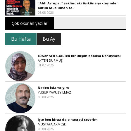
''Ahh Avrupa..'' şeklindeki âşıkâne yaklaşımlar
bütün Müslüman to..
06.08.2026
Çok okunan yazılar
Bu Hafta
Bu Ay
80 Sonrası Görülen Bir Düşün Kâbusa Dönüşmesi
AYTEN DURMUŞ
31.07.2026
Neden İslamcıyım
YUSUF YAVUZYILMAZ
05.08.2026
işte ben biraz da o hasreti severim.
MUSTAFA AKMEŞE
06.08.2026