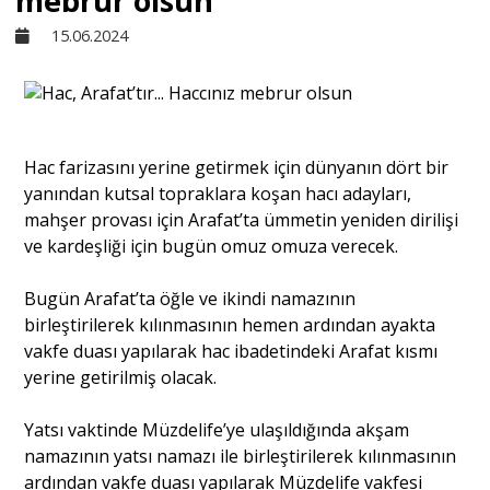
mebrur olsun
15.06.2024
Sivil Toplum
Kültür - Sanat
Hac farizasını yerine getirmek için dünyanın dört bir
yanından kutsal topraklara koşan hacı adayları,
Ekonomi
mahşer provası için Arafat’ta ümmetin yeniden dirilişi
ve kardeşliği için bugün omuz omuza verecek.
Dünya
Bugün Arafat’ta öğle ve ikindi namazının
birleştirilerek kılınmasının hemen ardından ayakta
Yorum - Analiz
vakfe duası yapılarak hac ibadetindeki Arafat kısmı
yerine getirilmiş olacak.
Söyleşi
Yatsı vaktinde Müzdelife’ye ulaşıldığında akşam
namazının yatsı namazı ile birleştirilerek kılınmasının
Yazı Dizisi
ardından vakfe duası yapılarak Müzdelife vakfesi