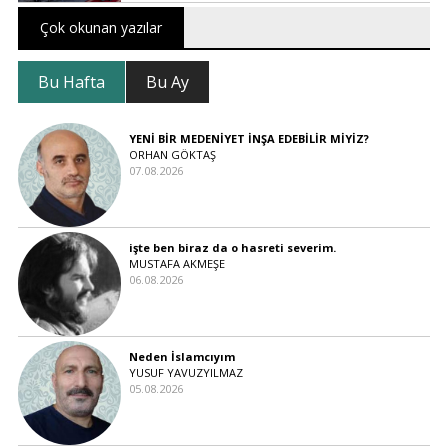
Çok okunan yazılar
Bu Hafta
Bu Ay
YENİ BİR MEDENİYET İNŞA EDEBİLİR MİYİZ?
ORHAN GÖKTAŞ
07.08.2026
işte ben biraz da o hasreti severim.
MUSTAFA AKMEŞE
06.08.2026
Neden İslamcıyım
YUSUF YAVUZYILMAZ
05.08.2026