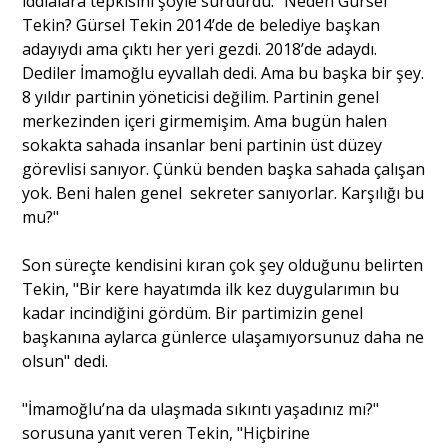
iddialara tepkisini şöyle sürdürdü: "Neden Gürsel
Tekin? Gürsel Tekin 2014’de de belediye başkan
adayıydı ama çıktı her yeri gezdi. 2018’de adaydı.
Dediler İmamoğlu eyvallah dedi. Ama bu başka bir şey.
8 yıldır partinin yöneticisi değilim. Partinin genel
merkezinden içeri girmemişim. Ama bugün halen
sokakta sahada insanlar beni partinin üst düzey
görevlisi sanıyor. Çünkü benden başka sahada çalışan
yok. Beni halen genel sekreter sanıyorlar. Karşılığı bu
mu?"
Son süreçte kendisini kıran çok şey olduğunu belirten
Tekin, "Bir kere hayatımda ilk kez duygularımın bu
kadar incindiğini gördüm. Bir partimizin genel
başkanına aylarca günlerce ulaşamıyorsunuz daha ne
olsun" dedi.
"İmamoğlu’na da ulaşmada sıkıntı yaşadınız mı?"
sorusuna yanıt veren Tekin, "Hiçbirine