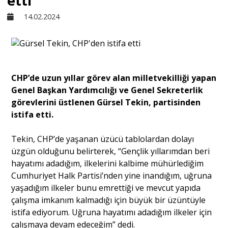
etti
14.02.2024
Sivil Toplum
Kültür - Sanat
CHP’de uzun yıllar görev alan milletvekilliği yapan
Genel Başkan Yardımcılığı ve Genel Sekreterlik
Ekonomi
görevlerini üstlenen Gürsel Tekin, partisinden
istifa etti.
Dünya
Tekin, CHP’de yaşanan üzücü tablolardan dolayı
üzgün olduğunu belirterek, “Gençlik yıllarımdan beri
Yorum - Analiz
hayatımı adadığım, ilkelerini kalbime mühürlediğim
Cumhuriyet Halk Partisi’nden yine inandığım, uğruna
yaşadığım ilkeler bunu emrettiği ve mevcut yapıda
Söyleşi
çalışma imkanım kalmadığı için büyük bir üzüntüyle
istifa ediyorum. Uğruna hayatımı adadığım ilkeler için
Yazı Dizisi
çalışmaya devam edeceğim” dedi.