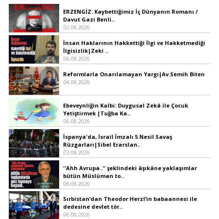
ERZENGİZ: Kaybettiğimiz İç Dünyanın Romanı /
Davut Gazi Benli..
02.08.2026
İnsan Haklarının Hakkettiği İlgi ve Hakketmediği
İlgisizlik|Zeki ..
06.08.2026
Reformlarla Onarılamayan Yargı|Av.Semih Biten
04.08.2026
Ebeveynliğin Kalbi: Duygusal Zekâ ile Çocuk
Yetiştirmek |Tuğba Ka..
06.08.2026
İspanya'da, İsrail İmzalı 5.Nesil Savaş
Rüzgarları|Sibel Erarslan..
03.08.2026
''Ahh Avrupa..'' şeklindeki âşıkâne yaklaşımlar
bütün Müslüman to..
06.08.2026
Sırbistan’dan Theodor Herzl’in babaannesi ile
dedesine devlet tör..
06.08.2026