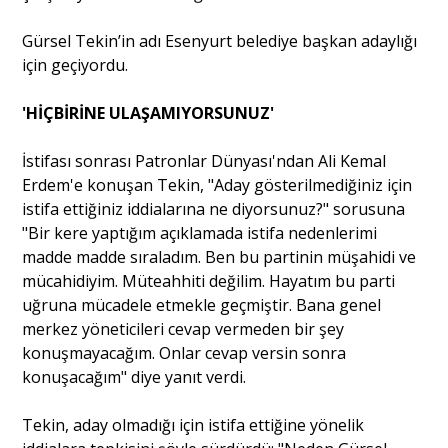
Gürsel Tekin’in adı Esenyurt belediye başkan adaylığı
Portre
için geçiyordu.
'HİÇBİRİNE ULAŞAMIYORSUNUZ'
Yazarlar
İstifası sonrası Patronlar Dünyası'ndan Ali Kemal
Erdem'e konuşan Tekin, "Aday gösterilmediğiniz için
istifa ettiğiniz iddialarına ne diyorsunuz?" sorusuna
"Bir kere yaptığım açıklamada istifa nedenlerimi
Eğitim
madde madde sıraladım. Ben bu partinin müşahidi ve
mücahidiyim. Müteahhiti değilim. Hayatım bu parti
Dosya Haber
uğruna mücadele etmekle geçmiştir. Bana genel
merkez yöneticileri cevap vermeden bir şey
Ankara Analiz
konuşmayacağım. Onlar cevap versin sonra
konuşacağım" diye yanıt verdi.
Sağlık
Tekin, aday olmadığı için istifa ettiğine yönelik