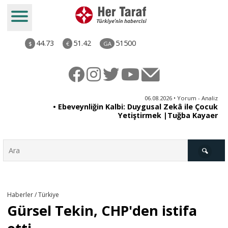
44.73
51.42
51500
$
€
GA
ya
06.08.2026 • Yorum - Analiz
rı
• Ebeveynliğin Kalbi: Duygusal Zekâ ile Çocuk
Yetiştirmek |Tuğba Kayaer
Türkiye
Haberler / Türkiye
Gürsel Tekin, CHP'den istifa
Derkenar