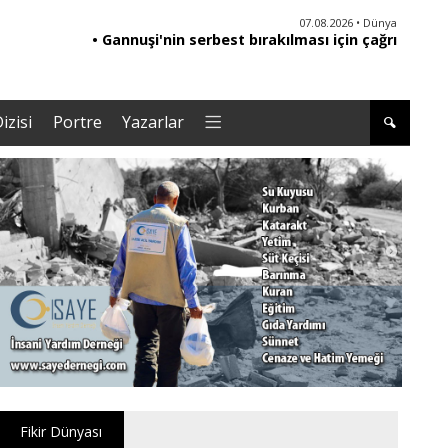
06.08.2026 • Yorum - Analiz
07.08.2026 • Dünya
• Ebeveynliğin Kalbi: Duygusal Zekâ ile Çocuk
• Gannuşi'nin serbest bırakılması için çağrı
• '
Yetiştirmek |Tuğba Kayaer
izisi
Portre
Yazarlar
Fikir Dünyası