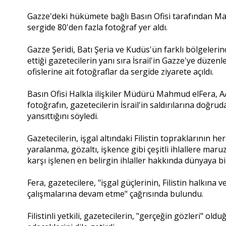
Gazze'deki hükümete bağlı Basın Ofisi tarafından Ma
sergide 80'den fazla fotoğraf yer aldı.
Gazze Şeridi, Batı Şeria ve Kudüs'ün farklı bölgelerin
ettiği gazetecilerin yanı sıra İsrail'in Gazze'ye düzen
ofislerine ait fotoğraflar da sergide ziyarete açıldı.
Basın Ofisi Halkla ilişkiler Müdürü Mahmud elFera, A
fotoğrafın, gazetecilerin İsrail'in saldırılarına doğr
yansıttığını söyledi.
Gazetecilerin, işgal altındaki Filistin topraklarının h
yaralanma, gözaltı, işkence gibi çeşitli ihlallere ma
karşı işlenen en belirgin ihlaller hakkında dünyaya b
Fera, gazetecilere, "işgal güçlerinin, Filistin halkına 
çalışmalarına devam etme" çağrısında bulundu.
Filistinli yetkili, gazetecilerin, "gerçeğin gözleri" o