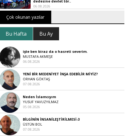
dedesine devlet tör..
06.08.2026
Çok okunan yazılar
Bu Hafta
Bu Ay
işte ben biraz da o hasreti severim.
MUSTAFA AKMEŞE
06.08.2026
YENİ BİR MEDENİYET İNŞA EDEBİLİR MİYİZ?
ORHAN GÖKTAŞ
07.08.2026
Neden İslamcıyım
YUSUF YAVUZYILMAZ
05.08.2026
BİLGİNİN İNSANİLEŞTİRİLMESİ-3
ÜSTÜN BOL
07.08.2026