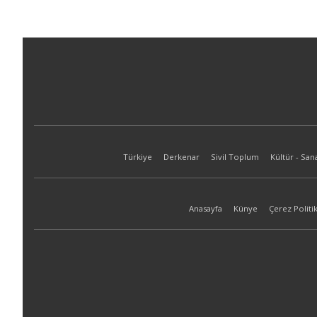
Türkiye
Derkenar
Sivil Toplum
Kültür - San
Anasayfa
Künye
Çerez Politik