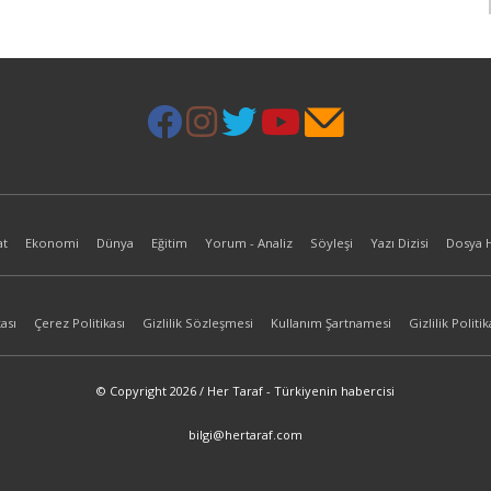
at
Ekonomi
Dünya
Eğitim
Yorum - Analiz
Söyleşi
Yazı Dizisi
Dosya 
ası
Çerez Politikası
Gizlilik Sözleşmesi
Kullanım Şartnamesi
Gizlilik Politik
© Copyright 2026 / Her Taraf - Türkiyenin habercisi
bilgi@hertaraf.com