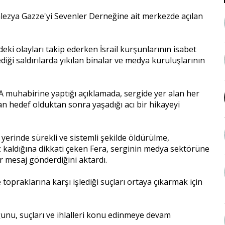
lezya Gazze'yi Sevenler Derneğine ait merkezde açılan
deki olayları takip ederken İsrail kurşunlarının isabet
lediği saldırılarda yıkılan binalar ve medya kuruluşlarının
A muhabirine yaptığı açıklamada, sergide yer alan her
udan hedef olduktan sonra yaşadığı acı bir hikayeyi
er yerinde sürekli ve sistemli şekilde öldürülme,
ruz kaldığına dikkati çeken Fera, serginin medya sektörüne
ir mesaj gönderdiğini aktardı.
ve topraklarına karşı işlediği suçları ortaya çıkarmak için
lduğunu, suçları ve ihlalleri konu edinmeye devam