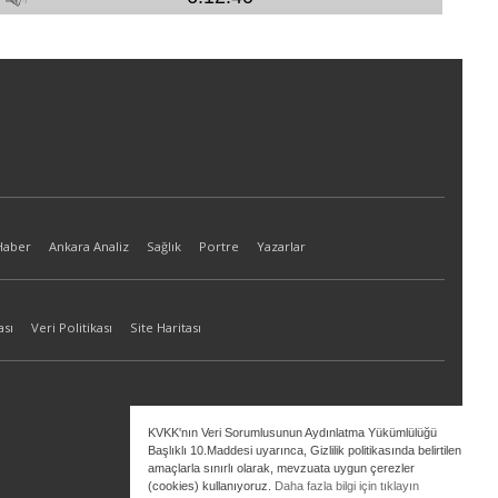
Haber
Ankara Analiz
Sağlık
Portre
Yazarlar
ası
Veri Politikası
Site Haritası
KVKK'nın Veri Sorumlusunun Aydınlatma Yükümlülüğü
Başlıklı 10.Maddesi uyarınca, Gizlilik politikasında belirtilen
amaçlarla sınırlı olarak, mevzuata uygun çerezler
(cookies) kullanıyoruz.
Daha fazla bilgi için tıklayın