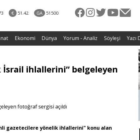
rkiye
ttı!
73
€
51.42
GA
51500
irdi
anat
Ekonomi
Dünya
Yorum - Analiz
Söyleşi
Yazı D
İsrail ihlallerini” belgeleyen
inli gazetecilere yönelik ihlallerini" konu alan