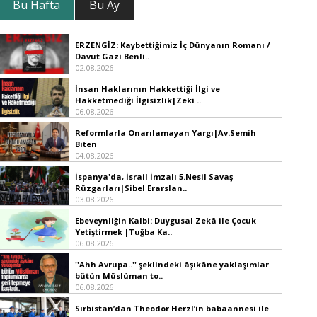
Bu Hafta
Bu Ay
ERZENGİZ: Kaybettiğimiz İç Dünyanın Romanı /
Davut Gazi Benli..
02.08.2026
İnsan Haklarının Hakkettiği İlgi ve
Hakketmediği İlgisizlik|Zeki ..
06.08.2026
Reformlarla Onarılamayan Yargı|Av.Semih
Biten
04.08.2026
İspanya'da, İsrail İmzalı 5.Nesil Savaş
Rüzgarları|Sibel Erarslan..
03.08.2026
Ebeveynliğin Kalbi: Duygusal Zekâ ile Çocuk
Yetiştirmek |Tuğba Ka..
06.08.2026
''Ahh Avrupa..'' şeklindeki âşıkâne yaklaşımlar
bütün Müslüman to..
06.08.2026
Sırbistan’dan Theodor Herzl’in babaannesi ile