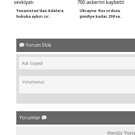
Yunanistan'dan Adalara
Ukrayna: Rus ordusu
hukuka aykırı zır..
şimdiye kadar 259 sa..
Yorum Ekle
Yorumlar
Henüz Yor