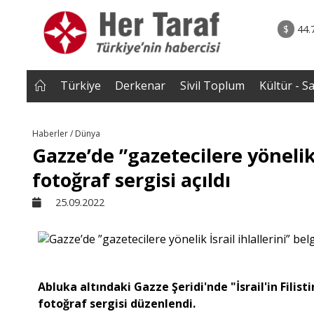
rum - Analiz
07.08.2026 • Tü
Edildi? |
• Türkiye, Pakistan ve Suudi Arabistan imzayı a
$
44.
NEROĞLU
Mekke Anlaşması yürürlüğe g
Türkiye
Derkenar
Sivil Toplum
Kültür - S
Haberler / Dünya
Gazze’de ”gazetecilere yönelik 
fotoğraf sergisi açıldı
25.09.2022
Abluka altındaki Gazze Şeridi'nde "İsrail'in Filist
fotoğraf sergisi düzenlendi.