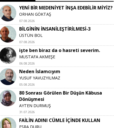
YENİ BİR MEDENİYET İNŞA EDEBİLİR MİYİZ?
ORHAN GÖKTAŞ
07.08.2026
BİLGİNİN İNSANİLEŞTİRİLMESİ-3
ÜSTÜN BOL
07.08.2026
işte ben biraz da o hasreti severim.
MUSTAFA AKMEŞE
06.08.2026
Neden İslamcıyım
YUSUF YAVUZYILMAZ
05.08.2026
80 Sonrası Görülen Bir Düşün Kâbusa
Dönüşmesi
AYTEN DURMUŞ
31.07.2026
FAİLİN ADINI CÜMLE İÇİNDE KULLAN
ESRA DURU