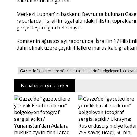
edeceklerini dile getirdi.
Merkezi Lübnan'ın başkenti Beyrut'ta bulunan Gazete
raporlarda, "İsrail'in işgal altındaki Filistin toprakları
gerçekleştirdiğini belirtmişti.
Komitenin ağustos ayı raporunda, İsrail'in 17 Filistinli
dahil olmak üzere çeşitli ihlallere maruz kaldığı aktarı
Gazze’de ”gazetecilere yönelik İsrail ihlallerini” belgeleyen fotoğraf s
Bu haberler ilginizi çeker