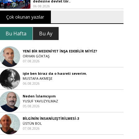
dedesine devlet tör..
06.08.2026
Çok okunan yazılar
Bu Hafta
Bu Ay
YENİ BİR MEDENİYET İNŞA EDEBİLİR MİYİZ?
ORHAN GÖKTAŞ
07.08.2026
işte ben biraz da o hasreti severim.
MUSTAFA AKMEŞE
06.08.2026
Neden İslamcıyım
YUSUF YAVUZYILMAZ
05.08.2026
BİLGİNİN İNSANİLEŞTİRİLMESİ-3
ÜSTÜN BOL
07.08.2026