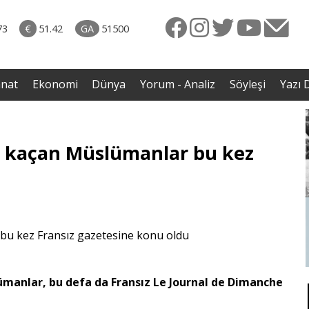
rkiye
07.08.2026 • Dünya
ttı!
• Gannuşi'nin serbest bırakılması için çağrı
73
€
51.42
GA
51500
irdi
anat
Ekonomi
Dünya
Yorum - Analiz
Söyleşi
Yazı D
an kaçan Müslümanlar bu kez
lümanlar, bu defa da Fransız Le Journal de Dimanche