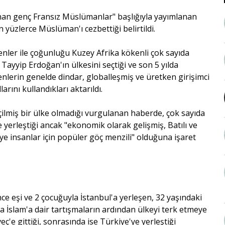
nan genç Fransız Müslümanlar" başlığıyla yayımlanan
 yüzlerce Müslüman'ı cezbettiği belirtildi.
nler ile çoğunluğu Kuzey Afrika kökenli çok sayıda
yyip Erdoğan'ın ülkesini seçtiği ve son 5 yılda
enlerin genelde dindar, globalleşmiş ve üretken girişimci
arını kullandıkları aktarıldı.
çilmiş bir ülke olmadığı vurgulanan haberde, çok sayıda
 yerleştiği ancak "ekonomik olarak gelişmiş, Batılı ve
e insanlar için popüler göç menzili" olduğuna işaret
önce eşi ve 2 çocuğuyla İstanbul'a yerleşen, 32 yaşındaki
a İslam'a dair tartışmaların ardından ülkeyi terk etmeye
'e gittiği, sonrasında ise Türkiye'ye yerleştiği