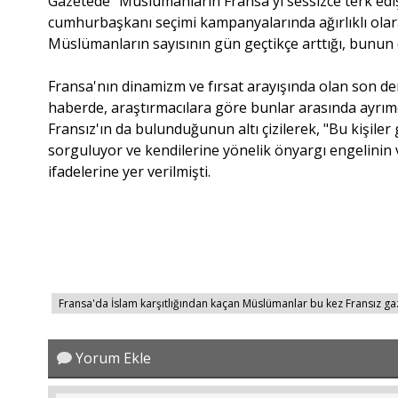
Gazetede "Müslümanların Fransa'yı sessizce terk ediş
cumhurbaşkanı seçimi kampanyalarında ağırlıklı olara
Müslümanların sayısının gün geçtikçe arttığı, bunun de
Fransa'nın dinamizm ve fırsat arayışında olan son dere
haberde, araştırmacılara göre bunlar arasında ayrı
Fransız'ın da bulunduğunun altı çizilerek, "Bu kişile
sorguluyor ve kendilerine yönelik önyargı engelinin 
ifadelerine yer verilmişti.
Fransa'da İslam karşıtlığından kaçan Müslümanlar bu kez Fransız g
Yorum Ekle