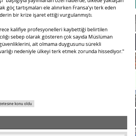
i" başlığıyla yayımlanan özel haberde, ülkede yaklaşan
k göç tartışmaları ele alınırken Fransa'yı terk eden
rin bir krize işaret ettiği vurgulanmıştı.
ce kalifiye profesyonelleri kaybettiği belirtilen
mcılığı sebep olarak gösteren çok sayıda Müslüman
r güvenliklerini, ait olmama duygusunu sürekli
varlığı nedeniyle ülkeyi terk etmek zorunda hissediyor."
azetesine konu oldu