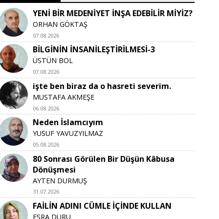
YENİ BİR MEDENİYET İNŞA EDEBİLİR MİYİZ?
ORHAN GÖKTAŞ
07.08.2026
BİLGİNİN İNSANİLEŞTİRİLMESİ-3
ÜSTÜN BOL
07.08.2026
işte ben biraz da o hasreti severim.
MUSTAFA AKMEŞE
06.08.2026
Neden İslamcıyım
YUSUF YAVUZYILMAZ
05.08.2026
80 Sonrası Görülen Bir Düşün Kâbusa
Dönüşmesi
AYTEN DURMUŞ
31.07.2026
FAİLİN ADINI CÜMLE İÇİNDE KULLAN
ESRA DURU