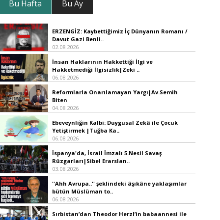
Bu Hafta
Bu Ay
ERZENGİZ: Kaybettiğimiz İç Dünyanın Romanı /
Davut Gazi Benli..
02.08.2026
İnsan Haklarının Hakkettiği İlgi ve
Hakketmediği İlgisizlik|Zeki ..
06.08.2026
Reformlarla Onarılamayan Yargı|Av.Semih
Biten
04.08.2026
Ebeveynliğin Kalbi: Duygusal Zekâ ile Çocuk
Yetiştirmek |Tuğba Ka..
06.08.2026
İspanya'da, İsrail İmzalı 5.Nesil Savaş
Rüzgarları|Sibel Erarslan..
03.08.2026
''Ahh Avrupa..'' şeklindeki âşıkâne yaklaşımlar
bütün Müslüman to..
06.08.2026
Sırbistan’dan Theodor Herzl’in babaannesi ile