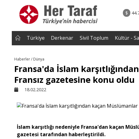
rum - Analiz
07.08.2026 • Tü
Edildi? |
• Türkiye, Pakistan ve Suudi Arabistan imzayı a
$
44.
NEROĞLU
Mekke Anlaşması yürürlüğe g
Türkiye
Derkenar
Sivil Toplum
Kültür - S
Haberler / Dünya
Fransa'da İslam karşıtlığınd
Fransız gazetesine konu oldu
18.02.2022
İslam karşıtlığı nedeniyle Fransa'dan kaçan Müs
gazetesi tarafından haberleştirildi.