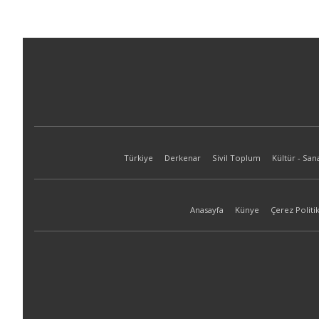
Türkiye
Derkenar
Sivil Toplum
Kültür - San
Anasayfa
Künye
Çerez Politik