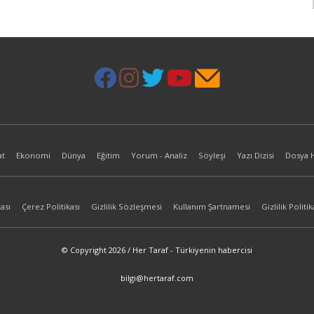
at
Ekonomi
Dünya
Eğitim
Yorum - Analiz
Söyleşi
Yazı Dizisi
Dosya 
ası
Çerez Politikası
Gizlilik Sözleşmesi
Kullanım Şartnamesi
Gizlilik Politik
© Copyright 2026 / Her Taraf - Türkiyenin habercisi
bilgi@hertaraf.com