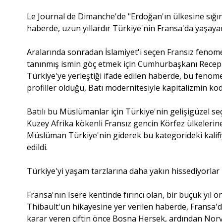
Le Journal de Dimanche'de "Erdoğan'ın ülkesine sığı
haberde, uzun yıllardır Türkiye'nin Fransa'da yaşayan
Aralarında sonradan İslamiyet'i seçen Fransız fenome
tanınmış ismin göç etmek için Cumhurbaşkanı Recep Ta
Türkiye'ye yerleştiği ifade edilen haberde, bu fenom
profiller olduğu, Batı modernitesiyle kapitalizmin kodl
Batılı bu Müslümanlar için Türkiye'nin gelişigüzel se
Kuzey Afrika kökenli Fransız gencin Körfez ülkelerine
Müslüman Türkiye'nin giderek bu kategorideki kalifiy
edildi.
Türkiye'yi yaşam tarzlarına daha yakın hissediyorlar
Fransa'nın Isere kentinde fırıncı olan, bir buçuk yıl 
Thibault'un hikayesine yer verilen haberde, Fransa'd
karar veren çiftin önce Bosna Hersek, ardından Norveç