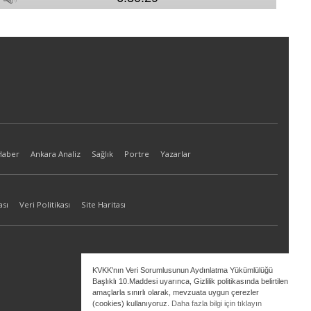
Haber
Ankara Analiz
Sağlık
Portre
Yazarlar
ası
Veri Politikası
Site Haritası
KVKK'nın Veri Sorumlusunun Aydınlatma Yükümlülüğü
Başlıklı 10.Maddesi uyarınca, Gizlilik politikasında belirtilen
amaçlarla sınırlı olarak, mevzuata uygun çerezler
(cookies) kullanıyoruz.
Daha fazla bilgi için tıklayın