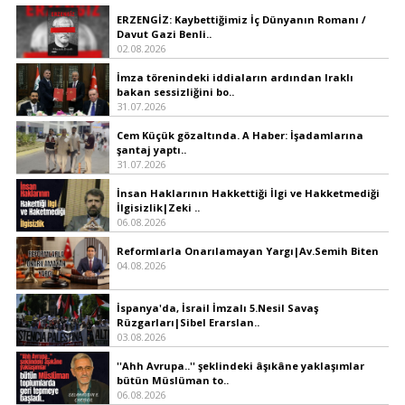
ERZENGİZ: Kaybettiğimiz İç Dünyanın Romanı /
Davut Gazi Benli..
02.08.2026
İmza törenindeki iddiaların ardından Iraklı
bakan sessizliğini bo..
31.07.2026
Cem Küçük gözaltında. A Haber: İşadamlarına
şantaj yaptı..
31.07.2026
İnsan Haklarının Hakkettiği İlgi ve Hakketmediği
İlgisizlik|Zeki ..
06.08.2026
Reformlarla Onarılamayan Yargı|Av.Semih Biten
04.08.2026
İspanya'da, İsrail İmzalı 5.Nesil Savaş
Rüzgarları|Sibel Erarslan..
03.08.2026
''Ahh Avrupa..'' şeklindeki âşıkâne yaklaşımlar
bütün Müslüman to..
06.08.2026