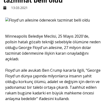
tazminat belli oldu
13.03.2021
Sivil Toplum
Kültür - Sanat
Minneapolis Belediye Meclisi, 25 Mayıs 2020'de,
polisin hatalı gözaltı tekniği sebebiyle ölümüne neden
Ekonomi
olduğu George Floyd'un ailesine, 27 milyon dolar
tazminat ödenmesine ilişkin kararı onayladığını
Dünya
açıkladı.
Floyd'un aile avukatı Ben Crump kararla ilgili, "George
Yorum - Analiz
Floyd'un dünya çapında milyonlarca insanın şahit
olduğu korkunç ölümü, adalet ve değişim için derin ve
yadsınamaz bir talebi ortaya çıkardı. Taahhüt edilen
Söyleşi
rakam bugüne kadarki en büyük mahkeme öncesi
anlaşma bedelidir" ifadesini kullandı.
Yazı Dizisi