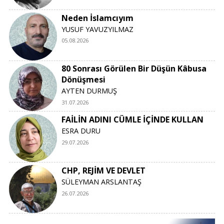
Neden İslamcıyım
YUSUF YAVUZYILMAZ
05.08.2026
80 Sonrası Görülen Bir Düşün Kâbusa
Dönüşmesi
AYTEN DURMUŞ
31.07.2026
FAİLİN ADINI CÜMLE İÇİNDE KULLAN
ESRA DURU
29.07.2026
CHP, REJİM VE DEVLET
SÜLEYMAN ARSLANTAŞ
26.07.2026