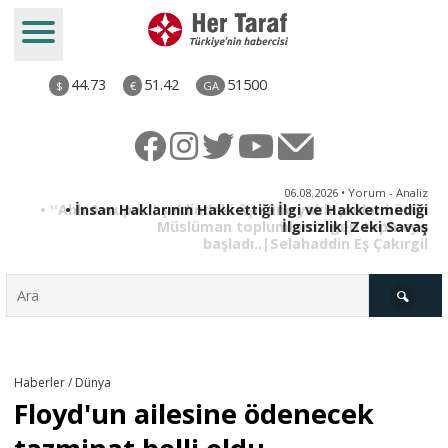
44.73
51.42
51500
$
€
GA
iz
06.08.2026 • Yorum - Analiz
ün
• İnsan Haklarının Hakkettiği İlgi ve Hakketmediği
•
ye
İlgisizlik|Zeki Savaş
il
Türkiye
Haberler / Dünya
Floyd'un ailesine ödenecek
Derkenar