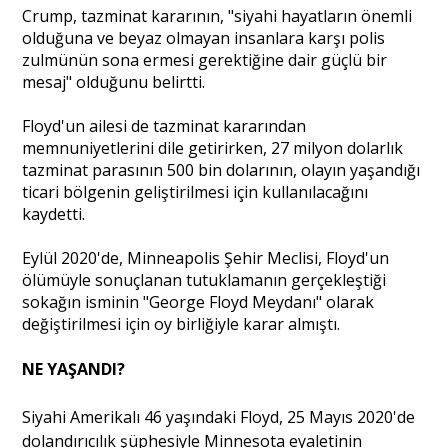
Crump, tazminat kararının, "siyahi hayatların önemli
olduğuna ve beyaz olmayan insanlara karşı polis
Portre
zulmünün sona ermesi gerektiğine dair güçlü bir
mesaj" olduğunu belirtti.
Yazarlar
Floyd'un ailesi de tazminat kararından
memnuniyetlerini dile getirirken, 27 milyon dolarlık
tazminat parasının 500 bin dolarının, olayın yaşandığı
ticari bölgenin geliştirilmesi için kullanılacağını
kaydetti.
Eğitim
Eylül 2020'de, Minneapolis Şehir Meclisi, Floyd'un
ölümüyle sonuçlanan tutuklamanın gerçekleştiği
Dosya Haber
sokağın isminin "George Floyd Meydanı" olarak
değiştirilmesi için oy birliğiyle karar almıştı.
Ankara Analiz
NE YAŞANDI?
Sağlık
Siyahi Amerikalı 46 yaşındaki Floyd, 25 Mayıs 2020'de
dolandırıcılık şüphesiyle Minnesota eyaletinin