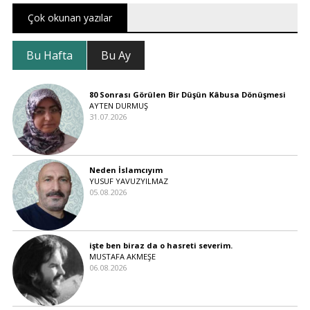
Çok okunan yazılar
Bu Hafta
Bu Ay
80 Sonrası Görülen Bir Düşün Kâbusa Dönüşmesi
AYTEN DURMUŞ
31.07.2026
Neden İslamcıyım
YUSUF YAVUZYILMAZ
05.08.2026
işte ben biraz da o hasreti severim.
MUSTAFA AKMEŞE
06.08.2026