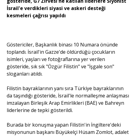
gösteride, G7 Zirvesi'ne katılan liderlere Siyonist
İsrail'e verdikleri siyasi ve askeri desteği
kesmeleri çağrısı yapıldı
Portre
Yazarlar
Göstericiler, Başkanlık binası 10 Numara önünde
toplandı. İsrail'in Gazze'de öldürdüğü çocukların
isimleri, yaşları ve fotoğraflarına yer verilen
gösteride, sık sık "Özgür Filistin" ve "İşgale son"
sloganları atıldı.
Eğitim
Dosya Haber
Filistin bayraklarının yanı sıra Türkiye bayraklarının
da taşındığı gösteride, İsrail'le normalleşme anlaşması
Ankara Analiz
imzalayan Birleşik Arap Emirlikleri (BAE) ve Bahreyn
liderlerine de tepki gösterildi.
Sağlık
Burada bir konuşma yapan Filistin'in İngiltere'deki
misyonunun başkanı Büyükelçi Hüsam Zomlot, adalet