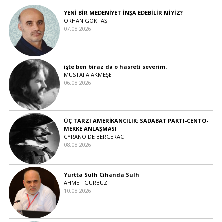
YENİ BİR MEDENİYET İNŞA EDEBİLİR MİYİZ?
ORHAN GÖKTAŞ
07.08.2026
işte ben biraz da o hasreti severim.
MUSTAFA AKMEŞE
06.08.2026
ÜÇ TARZI AMERİKANCILIK: SADABAT PAKTI-CENTO-
MEKKE ANLAŞMASI
CYRANO DE BERGERAC
08.08.2026
Yurtta Sulh Cihanda Sulh
AHMET GÜRBÜZ
10.08.2026