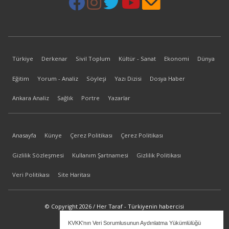
Türkiye
Derkenar
Sivil Toplum
Kültür - Sanat
Ekonomi
Dünya
Eğitim
Yorum - Analiz
Söyleşi
Yazı Dizisi
Dosya Haber
Ankara Analiz
Sağlık
Portre
Yazarlar
Anasayfa
Künye
Çerez Politikası
Çerez Politikası
Gizlilik Sözleşmesi
Kullanım Şartnamesi
Gizlilik Politikası
Veri Politikası
Site Haritası
© Copyright 2026 / Her Taraf - Türkiyenin habercisi
KVKK'nın Veri Sorumlusunun Aydınlatma Yükümlülüğü
bilgi@hertaraf.com