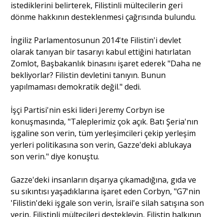
istediklerini belirterek, Filistinli mültecilerin geri
dönme hakkının desteklenmesi çağrısında bulundu.
İngiliz Parlamentosunun 2014'te Filistin'i devlet
olarak tanıyan bir tasarıyı kabul ettiğini hatırlatan
Zomlot, Başbakanlık binasını işaret ederek "Daha ne
bekliyorlar? Filistin devletini tanıyın. Bunun
yapılmaması demokratik değil." dedi.
İşçi Partisi'nin eski lideri Jeremy Corbyn ise
konuşmasında, "Taleplerimiz çok açık. Batı Şeria'nın
işgaline son verin, tüm yerleşimcileri çekip yerleşim
yerleri politikasına son verin, Gazze'deki ablukaya
son verin." diye konuştu.
Gazze'deki insanların dışarıya çıkamadığına, gıda ve
su sıkıntısı yaşadıklarına işaret eden Corbyn, "G7'nin
'Filistin'deki işgale son verin, İsrail'e silah satışına son
verin, Filistinli mültecileri destekleyin, Filistin halkının