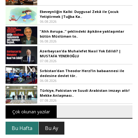
Ebeveynliğin Kalbi: Duygusal Zekâ ile Çocuk
Yetiştirmek |Tuğba Ka..
06.08.2026
''Ahh Avrupa..'' şeklindeki âşıkâne yaklaşımlar
bütün Müslüman to..
06.08.2026
Azerbaycan’da Muhalefet Nasıl Yok Edildi? |
MUSTAFA YENEROĞLU
07.08.2026
Sırbistan’dan Theodor Herzl’in babaannesi ile
dedesine devlet tör..
06.08.2026
Türkiye, Pakistan ve Suudi Arabistan imzayı attı!
Mekke Anlaşması..
07.08.2026
Çok okunan yazılar
Bu Hafta
Bu Ay