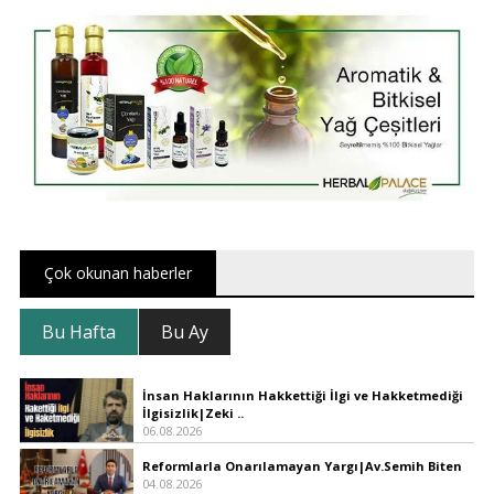
Çok okunan haberler
Bu Hafta
Bu Ay
İnsan Haklarının Hakkettiği İlgi ve Hakketmediği
İlgisizlik|Zeki ..
06.08.2026
Reformlarla Onarılamayan Yargı|Av.Semih Biten
04.08.2026