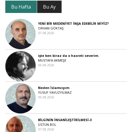
Bu Hafta
Bu Ay
YENİ BİR MEDENİYET İNŞA EDEBİLİR MİYİZ?
ORHAN GÖKTAŞ
07.08.2026
işte ben biraz da o hasreti severim.
MUSTAFA AKMEŞE
06.08.2026
Neden İslamcıyım
YUSUF YAVUZYILMAZ
05.08.2026
BİLGİNİN İNSANİLEŞTİRİLMESİ-3
ÜSTÜN BOL
07.08.2026