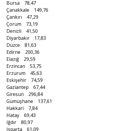
Bursa 78,47
Çanakkale 149,76
Çankırı 47,29
Çorum 73,19
Denizli 41,50
Diyarbakır 17,83
Düzce 81,63
Edirne 200,36
Elazığ 29,59
Erzincan 53,75
Erzurum 45,63
Eskişehir 74,59
Gaziantep 67,44
Giresun 296,84
Gümüşhane 137,61
Hakkari 7,84
Hatay 69,43
Iğdır 80,97
Isparta 61,09