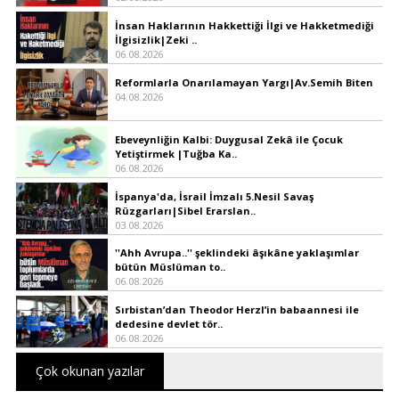
İnsan Haklarının Hakkettiği İlgi ve Hakketmediği
İlgisizlik|Zeki ..
06.08.2026
Reformlarla Onarılamayan Yargı|Av.Semih Biten
04.08.2026
Ebeveynliğin Kalbi: Duygusal Zekâ ile Çocuk
Yetiştirmek |Tuğba Ka..
06.08.2026
İspanya'da, İsrail İmzalı 5.Nesil Savaş
Rüzgarları|Sibel Erarslan..
03.08.2026
''Ahh Avrupa..'' şeklindeki âşıkâne yaklaşımlar
bütün Müslüman to..
06.08.2026
Sırbistan’dan Theodor Herzl’in babaannesi ile
dedesine devlet tör..
06.08.2026
Çok okunan yazılar