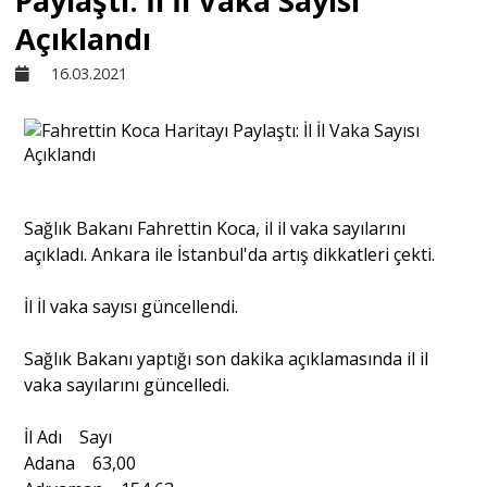
Paylaştı: İl İl Vaka Sayısı
Açıklandı
Sivil Toplum
16.03.2021
Kültür - Sanat
Ekonomi
Sağlık Bakanı Fahrettin Koca, il il vaka sayılarını
açıkladı. Ankara ile İstanbul'da artış dikkatleri çekti.
Dünya
İl İl vaka sayısı güncellendi.
Yorum - Analiz
Sağlık Bakanı yaptığı son dakika açıklamasında il il
vaka sayılarını güncelledi.
Söyleşi
İl Adı Sayı
Adana 63,00
Yazı Dizisi