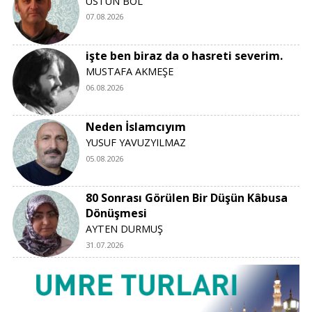
ÜSTÜN BOL
07.08.2026
işte ben biraz da o hasreti severim.
MUSTAFA AKMEŞE
06.08.2026
Neden İslamcıyım
YUSUF YAVUZYILMAZ
05.08.2026
80 Sonrası Görülen Bir Düşün Kâbusa
Dönüşmesi
AYTEN DURMUŞ
31.07.2026