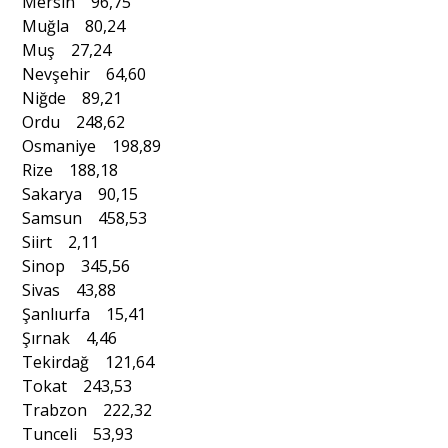
Mersin 96,75
Muğla 80,24
Muş 27,24
Nevşehir 64,60
Niğde 89,21
Ordu 248,62
Osmaniye 198,89
Rize 188,18
Sakarya 90,15
Samsun 458,53
Siirt 2,11
Sinop 345,56
Sivas 43,88
Şanlıurfa 15,41
Şırnak 4,46
Tekirdağ 121,64
Tokat 243,53
Trabzon 222,32
Tunceli 53,93