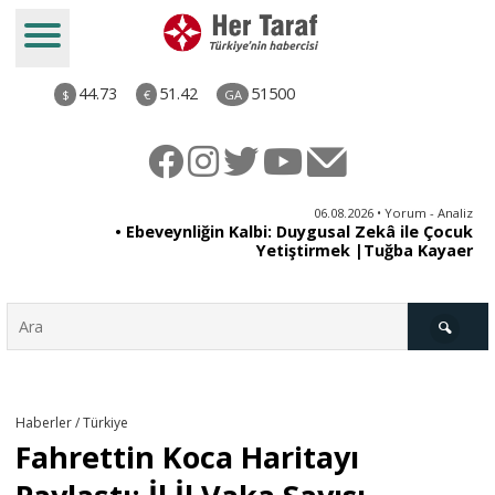
44.73
51.42
51500
$
€
GA
ya
06.08.2026 • Yorum - Analiz
rı
• Ebeveynliğin Kalbi: Duygusal Zekâ ile Çocuk
Yetiştirmek |Tuğba Kayaer
Türkiye
Haberler / Türkiye
Fahrettin Koca Haritayı
Derkenar