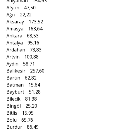
Adıyaman 154,63
Afyon 47,50
Ağrı 22,22
Portre
Aksaray 173,52
Amasya 163,64
Ankara 68,53
Yazarlar
Antalya 95,16
Ardahan 73,83
Artvin 100,88
Aydın 58,71
Balıkesir 257,60
Eğitim
Bartın 62,82
Dosya Haber
Batman 15,64
Bayburt 51,28
Ankara Analiz
Bilecik 81,38
Bingöl 25,20
Sağlık
Bitlis 15,95
Bolu 65,76
Burdur 86,49