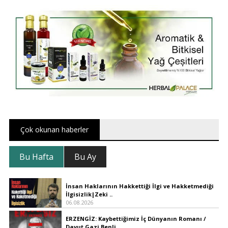
Çok okunan haberler
Bu Hafta
Bu Ay
İnsan Haklarının Hakkettiği İlgi ve Hakketmediği
İlgisizlik|Zeki ..
06.08.2026
ERZENGİZ: Kaybettiğimiz İç Dünyanın Romanı /
Davut Gazi Benli..