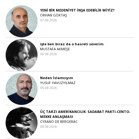
YENİ BİR MEDENİYET İNŞA EDEBİLİR MİYİZ?
ORHAN GÖKTAŞ
07.08.2026
işte ben biraz da o hasreti severim.
MUSTAFA AKMEŞE
06.08.2026
Neden İslamcıyım
YUSUF YAVUZYILMAZ
05.08.2026
ÜÇ TARZI AMERİKANCILIK: SADABAT PAKTI-CENTO-
MEKKE ANLAŞMASI
CYRANO DE BERGERAC
08.08.2026