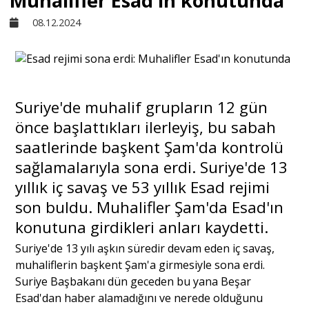
Muhalifler Esad'ın konutunda
08.12.2024
Sivil Toplum
Kültür - Sanat
Suriye'de muhalif grupların 12 gün
önce başlattıkları ilerleyiş, bu sabah
Ekonomi
saatlerinde başkent Şam'da kontrolü
sağlamalarıyla sona erdi. Suriye'de 13
Dünya
yıllık iç savaş ve 53 yıllık Esad rejimi
son buldu. Muhalifler Şam'da Esad'ın
Yorum - Analiz
konutuna girdikleri anları kaydetti.
Suriye'de 13 yılı aşkın süredir devam eden iç savaş,
Söyleşi
muhaliflerin başkent Şam'a girmesiyle sona erdi.
Suriye Başbakanı dün geceden bu yana Beşar
Esad'dan haber alamadığını ve nerede olduğunu
Yazı Dizisi