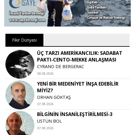
Fikir Dünyası
ÜÇ TARZI AMERİKANCILIK: SADABAT
PAKTI-CENTO-MEKKE ANLAŞMASI
CYRANO DE BERGERAC
08.08.2026
YENİ BİR MEDENİYET İNŞA EDEBİLİR
MİYİZ?
ORHAN GÖKTAŞ
07.08.2026
BİLGİNİN İNSANİLEŞTİRİLMESİ-3
ÜSTÜN BOL
07.08.2026