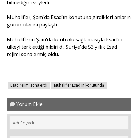
bilmediğini söyledi.
Muhalifler, Şam'da Esad'ın konutuna girdikleri anların
Portre
görüntülerini paylaştı.
Yazarlar
Muhaliflerin Şam'da kontrolü sağlamasıyla Esad'ın
ülkeyi terk ettiği bildirildi. Suriye'de 53 yıllık Esad
rejimi sona ermiş oldu.
Eğitim
Esad rejimi sona erdi
Muhalifler Esad'ın konutunda
Dosya Haber
Ankara Analiz
Yorum Ekle
Sağlık