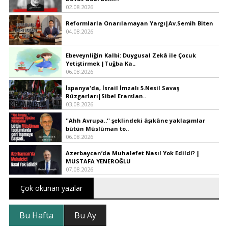
02.08.2026
Reformlarla Onarılamayan Yargı|Av.Semih Biten
04.08.2026
Ebeveynliğin Kalbi: Duygusal Zekâ ile Çocuk
Yetiştirmek |Tuğba Ka..
06.08.2026
İspanya'da, İsrail İmzalı 5.Nesil Savaş
Rüzgarları|Sibel Erarslan..
03.08.2026
''Ahh Avrupa..'' şeklindeki âşıkâne yaklaşımlar
bütün Müslüman to..
06.08.2026
Azerbaycan’da Muhalefet Nasıl Yok Edildi? |
MUSTAFA YENEROĞLU
07.08.2026
Çok okunan yazılar
Bu Hafta
Bu Ay