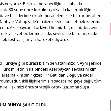
is ediyoruz. Birlik ve beraberliğimizi daha da
imiz 30 sene önce kurulmuş olsa da kader birliğimiz
miz ve bileklerimiz ortak mücadelemizde tekrar beraber
tiyar Vahapzade'nin dizeleriyle ifade etmek isterim:
a ulu, Azerbaycan-Türkiye. Dinimiz bir, dilimiz bir, ayımız
ürkiye. Evet bizler melali de, sevinci de bir olan, özde
t, tek festival şiarıyla hareket ediyoruz.
 Türkiye gibi burası bizim de vatanımızdır. Aynı şekilde,
r. Türk milletinin kalbindeki Azerbaycan sevdasını kim
z arasına kim sınır çizebilir? Batı'dan Doğu'ya kadar
dumuzdur. İkili ilişkilerimizin sadece bölgeye değil, tüm
ile ilişkimizi önce stratejik ortaklığa, sona Şuşa
TÜM DÜNYA ŞAHİT OLDU