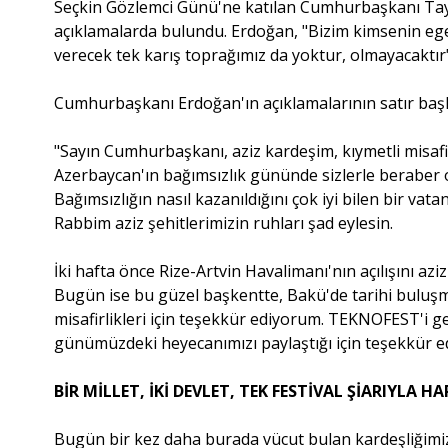
Seçkin Gözlemci Günü'ne katılan Cumhurbaşkanı Tay
açıklamalarda bulundu. Erdoğan, "Bizim kimsenin eg
verecek tek karış toprağımız da yoktur, olmayacaktır"
Cumhurbaşkanı Erdoğan'ın açıklamalarının satır başla
"Sayın Cumhurbaşkanı, aziz kardeşim, kıymetli misafi
Azerbaycan'ın bağımsızlık gününde sizlerle beraber
Bağımsızlığın nasıl kazanıldığını çok iyi bilen bir va
Rabbim aziz şehitlerimizin ruhları şad eylesin.
İki hafta önce Rize-Artvin Havalimanı'nın açılışını aziz
Bugün ise bu güzel başkentte, Bakü'de tarihi buluşm
misafirlikleri için teşekkür ediyorum. TEKNOFEST'i g
günümüzdeki heyecanımızı paylaştığı için teşekkür 
BİR MİLLET, İKİ DEVLET, TEK FESTİVAL ŞİARIYLA 
Bugün bir kez daha burada vücut bulan kardeşliğimizi 