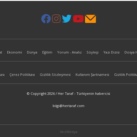
at
Ekonomi
Dünya
Eğitim
Yorum - Analiz
Söyleşi
Yazı Dizisi
Dosya 
ası
Çerez Politikası
Gizlilik Sözleşmesi
Kullanım Şartnamesi
Gizlilik Politik
© Copyright 2026 / Her Taraf - Türkiyenin habercisi
bilgi@hertaraf.com
ilkizMedya