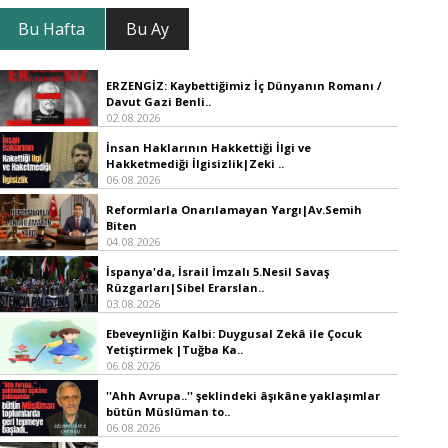
Bu Hafta
Bu Ay
ERZENGİZ: Kaybettiğimiz İç Dünyanın Romanı /
Davut Gazi Benli..
02.08.2026
İnsan Haklarının Hakkettiği İlgi ve
Hakketmediği İlgisizlik|Zeki ..
06.08.2026
Reformlarla Onarılamayan Yargı|Av.Semih
Biten
04.08.2026
İspanya'da, İsrail İmzalı 5.Nesil Savaş
Rüzgarları|Sibel Erarslan..
03.08.2026
Ebeveynliğin Kalbi: Duygusal Zekâ ile Çocuk
Yetiştirmek |Tuğba Ka..
06.08.2026
''Ahh Avrupa..'' şeklindeki âşıkâne yaklaşımlar
bütün Müslüman to..
06.08.2026