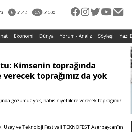
rkiye
07.08.2026 • Dünya
ttı!
• Gannuşi'nin serbest bırakılması için çağrı
73
€
51.42
GA
51500
irdi
anat
Ekonomi
Dünya
Yorum - Analiz
Söyleşi
Yazı D
tu: Kimsenin toprağında
e verecek toprağımız da yok
ık, Uzay ve Teknoloji Festivali TEKNOFEST Azerbaycan"ın