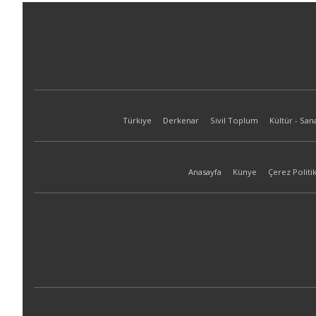
Türkiye
Derkenar
Sivil Toplum
Kültür - San
Anasayfa
Künye
Çerez Politik