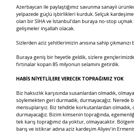
Azerbaycan ile paylaştığımız savunma sanayii ürünler
yelpazede güçlü işbirlikleri kurduk. Selçuk kardeşim
olan bir SİHA ve İstanbul'dan buraya no-stop uçmak ü
gelişmeler inşallah olacak.
Sizlerden aziz şehitlerimizin anısına sahip çıkmanızı 
Buraya geniş bir heyetle geldik, sizlere gençlerimiz
fırtınalar kopan 85 milyonun selamını getirdik.
HABİS NİYETLİLERE VERECEK TOPRAĞIMIZ YOK
Biz haksızlık karşısında susanlardan olmadık, olmaya
söylemekten geri durmadık, durmayacağız. Nerede bir 
mensuplarıyız. Biz tehditle korkutanlardan olmadık
durmayacağız. Bizim kimsenin toprağında, egemenliği
tek karış toprağımız da yoktur, olmayacaktır. Bölgem
barış ve istikrar adına aziz kardeşim Aliyev'in Ermeni