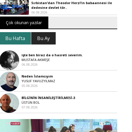
Sırbistan’dan Theodor Herzl’in babaannesi ile
dedesine devlet tör..
06.08.2026
Çok okunan yazılar
Bu Hafta
Bu Ay
işte ben biraz da o hasreti severim.
MUSTAFA AKMEŞE
06.08.2026
Neden İslamcıyım
YUSUF YAVUZYILMAZ
05.08.2026
BİLGİNİN İNSANİLEŞTİRİLMESİ-3
ÜSTÜN BOL
07.08.2026