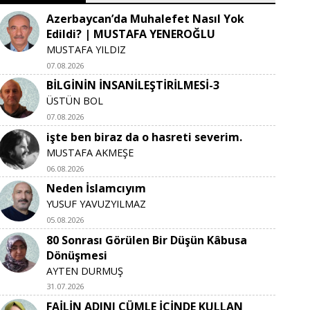
Azerbaycan’da Muhalefet Nasıl Yok
Edildi? | MUSTAFA YENEROĞLU
MUSTAFA YILDIZ
07.08.2026
BİLGİNİN İNSANİLEŞTİRİLMESİ-3
ÜSTÜN BOL
07.08.2026
işte ben biraz da o hasreti severim.
MUSTAFA AKMEŞE
06.08.2026
Neden İslamcıyım
YUSUF YAVUZYILMAZ
05.08.2026
80 Sonrası Görülen Bir Düşün Kâbusa
Dönüşmesi
AYTEN DURMUŞ
31.07.2026
FAİLİN ADINI CÜMLE İÇİNDE KULLAN