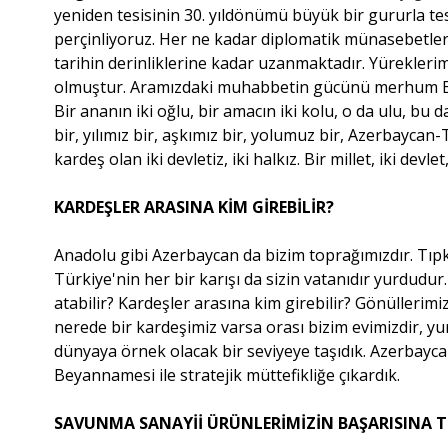
yeniden tesisinin 30. yıldönümü büyük bir gururla tes
perçinliyoruz. Her ne kadar diplomatik münasebetler
tarihin derinliklerine kadar uzanmaktadır. Yürekleri
olmuştur. Aramızdaki muhabbetin gücünü merhum Bah
Bir ananın iki oğlu, bir amacın iki kolu, o da ulu, bu d
bir, yılımız bir, aşkımız bir, yolumuz bir, Azerbaycan-T
kardeş olan iki devletiz, iki halkız. Bir millet, iki devle
KARDEŞLER ARASINA KİM GİREBİLİR?
Anadolu gibi Azerbaycan da bizim toprağımızdır. Tıpkı
Türkiye'nin her bir karışı da sizin vatanıdır yurdudu
atabilir? Kardeşler arasına kim girebilir? Gönüllerimi
nerede bir kardeşimiz varsa orası bizim evimizdir, yur
dünyaya örnek olacak bir seviyeye taşıdık. Azerbaycan 
Beyannamesi ile stratejik müttefikliğe çıkardık.
SAVUNMA SANAYİİ ÜRÜNLERİMİZİN BAŞARISINA 