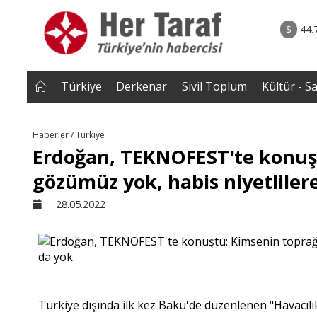
rum - Analiz
07.08.2026 • Tü
Edildi? |
• Türkiye, Pakistan ve Suudi Arabistan imzayı a
$
44.
NEROĞLU
Mekke Anlaşması yürürlüğe g
Türkiye
Derkenar
Sivil Toplum
Kültür - S
Haberler / Türkiye
Erdoğan, TEKNOFEST'te konuş
gözümüz yok, habis niyetliler
28.05.2022
Türkiye dışında ilk kez Bakü'de düzenlenen "Havacıl