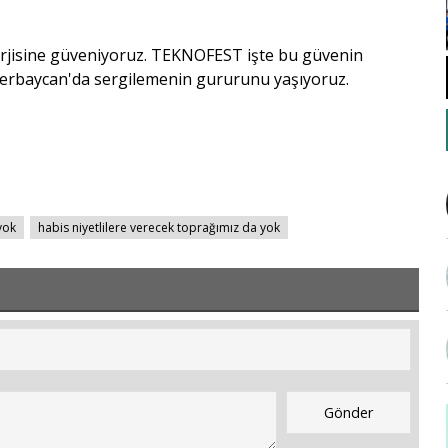
erjisine güveniyoruz. TEKNOFEST işte bu güvenin
zerbaycan'da sergilemenin gururunu yaşıyoruz.
yok
habis niyetlilere verecek toprağımız da yok