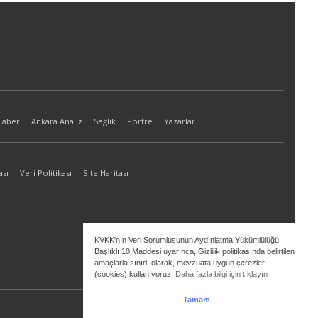
Haber
Ankara Analiz
Sağlık
Portre
Yazarlar
ası
Veri Politikası
Site Haritası
KVKK'nın Veri Sorumlusunun Aydınlatma Yükümlülüğü
Başlıklı 10.Maddesi uyarınca, Gizlilik politikasında belirtilen
amaçlarla sınırlı olarak, mevzuata uygun çerezler
(cookies) kullanıyoruz.
Daha fazla bilgi için tıklayın
Tamam