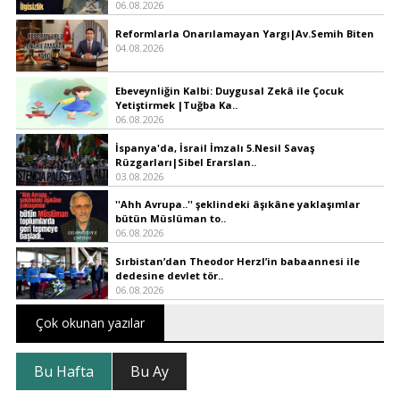
06.08.2026
Reformlarla Onarılamayan Yargı|Av.Semih Biten
04.08.2026
Ebeveynliğin Kalbi: Duygusal Zekâ ile Çocuk
Yetiştirmek |Tuğba Ka..
06.08.2026
İspanya'da, İsrail İmzalı 5.Nesil Savaş
Rüzgarları|Sibel Erarslan..
03.08.2026
''Ahh Avrupa..'' şeklindeki âşıkâne yaklaşımlar
bütün Müslüman to..
06.08.2026
Sırbistan’dan Theodor Herzl’in babaannesi ile
dedesine devlet tör..
06.08.2026
Çok okunan yazılar
Bu Hafta
Bu Ay