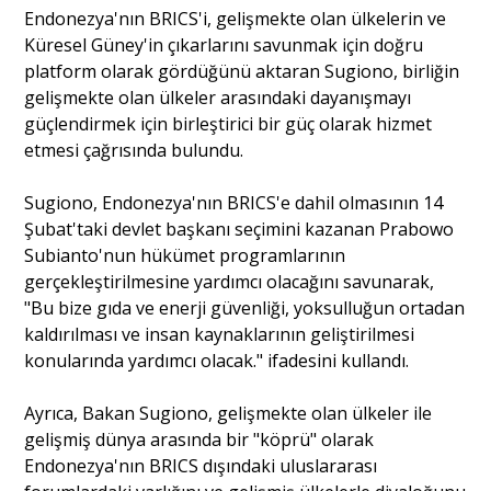
Endonezya'nın BRICS'i, gelişmekte olan ülkelerin ve
Küresel Güney'in çıkarlarını savunmak için doğru
Portre
platform olarak gördüğünü aktaran Sugiono, birliğin
gelişmekte olan ülkeler arasındaki dayanışmayı
güçlendirmek için birleştirici bir güç olarak hizmet
Yazarlar
etmesi çağrısında bulundu.
Sugiono, Endonezya'nın BRICS'e dahil olmasının 14
Şubat'taki
devlet
başkanı seçimini kazanan Prabowo
Subianto'nun hükümet programlarının
Eğitim
gerçekleştirilmesine yardımcı olacağını savunarak,
"Bu bize gıda ve enerji güvenliği, yoksulluğun ortadan
Dosya Haber
kaldırılması ve insan kaynaklarının geliştirilmesi
konularında yardımcı olacak." ifadesini kullandı.
Ankara Analiz
Ayrıca, Bakan Sugiono, gelişmekte olan ülkeler ile
Sağlık
gelişmiş dünya arasında bir "köprü" olarak
Endonezya'nın BRICS dışındaki uluslararası