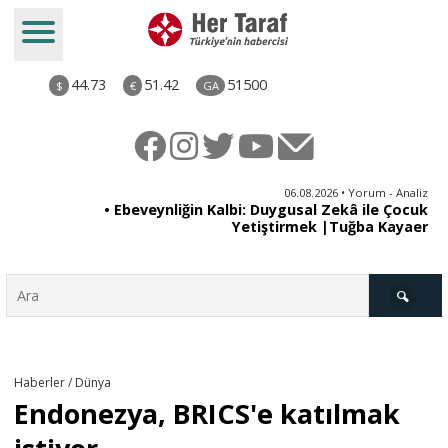
44.73
51.42
51500
$
€
GA
ya
06.08.2026 • Yorum - Analiz
rı
• Ebeveynliğin Kalbi: Duygusal Zekâ ile Çocuk
Yetiştirmek |Tuğba Kayaer
Türkiye
Haberler / Dünya
Endonezya, BRICS'e katılmak
Derkenar