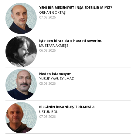
YENİ BİR MEDENİYET İNŞA EDEBİLİR MİYİZ?
ORHAN GÖKTAŞ
07.08.2026
işte ben biraz da o hasreti severim.
MUSTAFA AKMEŞE
06.08.2026
Neden İslamcıyım
YUSUF YAVUZYILMAZ
05.08.2026
BİLGİNİN İNSANİLEŞTİRİLMESİ-3
ÜSTÜN BOL
07.08.2026