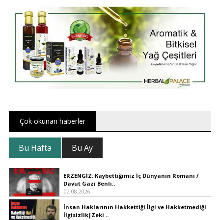
Çok okunan haberler
Bu Hafta
Bu Ay
ERZENGİZ: Kaybettiğimiz İç Dünyanın Romanı /
Davut Gazi Benli..
02.08.2026
İnsan Haklarının Hakkettiği İlgi ve Hakketmediği
İlgisizlik|Zeki ..