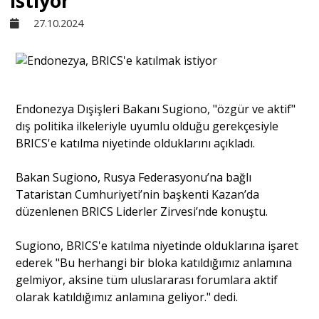
istiyor
27.10.2024
Sivil Toplum
Kültür - Sanat
Endonezya
Dışişleri
Bakanı Sugiono, "özgür ve aktif"
dış politika ilkeleriyle uyumlu olduğu gerekçesiyle
Ekonomi
BRICS'e katılma niyetinde olduklarını açıkladı.
Dünya
Bakan Sugiono, Rusya Federasyonu’na bağlı
Tataristan Cumhuriyeti’nin başkenti Kazan’da
düzenlenen BRICS Liderler Zirvesi’nde konuştu.
Yorum - Analiz
Sugiono, BRICS'e katılma niyetinde olduklarına işaret
ederek "Bu herhangi
bir
bloka katıldığımız anlamına
Söyleşi
gelmiyor, aksine tüm uluslararası forumlara aktif
olarak katıldığımız anlamına geliyor." dedi.
Yazı Dizisi