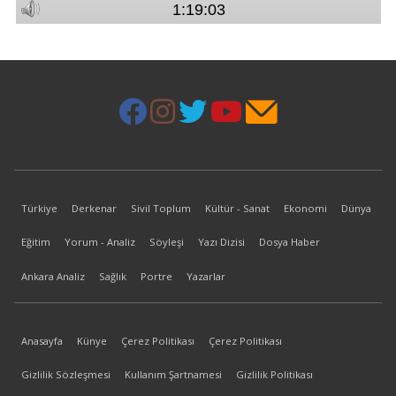
Türkiye
Derkenar
Sivil Toplum
Kültür - Sanat
Ekonomi
Dünya
Eğitim
Yorum - Analiz
Söyleşi
Yazı Dizisi
Dosya Haber
Ankara Analiz
Sağlık
Portre
Yazarlar
Anasayfa
Künye
Çerez Politikası
Çerez Politikası
Gizlilik Sözleşmesi
Kullanım Şartnamesi
Gizlilik Politikası