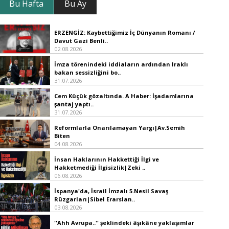
Bu Hafta
Bu Ay
ERZENGİZ: Kaybettiğimiz İç Dünyanın Romanı /
Davut Gazi Benli..
02.08.2026
İmza törenindeki iddiaların ardından Iraklı
bakan sessizliğini bo..
31.07.2026
Cem Küçük gözaltında. A Haber: İşadamlarına
şantaj yaptı..
31.07.2026
Reformlarla Onarılamayan Yargı|Av.Semih
Biten
04.08.2026
İnsan Haklarının Hakkettiği İlgi ve
Hakketmediği İlgisizlik|Zeki ..
06.08.2026
İspanya'da, İsrail İmzalı 5.Nesil Savaş
Rüzgarları|Sibel Erarslan..
03.08.2026
''Ahh Avrupa..'' şeklindeki âşıkâne yaklaşımlar