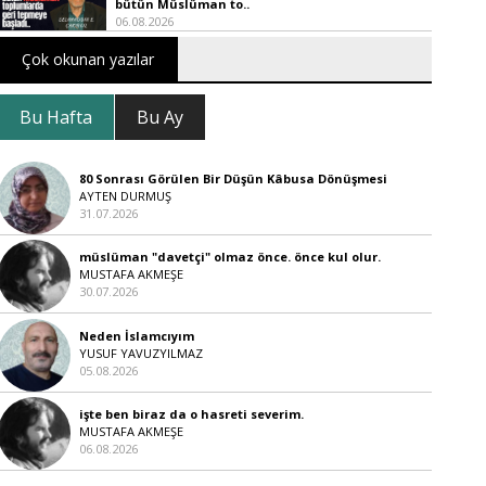
bütün Müslüman to..
06.08.2026
Çok okunan yazılar
Bu Hafta
Bu Ay
80 Sonrası Görülen Bir Düşün Kâbusa Dönüşmesi
AYTEN DURMUŞ
31.07.2026
müslüman "davetçi" olmaz önce. önce kul olur.
MUSTAFA AKMEŞE
30.07.2026
Neden İslamcıyım
YUSUF YAVUZYILMAZ
05.08.2026
işte ben biraz da o hasreti severim.
MUSTAFA AKMEŞE
06.08.2026