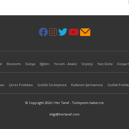
at
Ekonomi
Dünya
Eğitim
Yorum - Analiz
Söyleşi
Yazı Dizisi
Dosya 
ası
Çerez Politikası
Gizlilik Sözleşmesi
Kullanım Şartnamesi
Gizlilik Politik
© Copyright 2026 / Her Taraf - Türkiyenin habercisi
bilgi@hertaraf.com