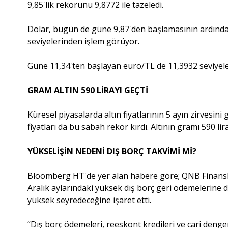
9,85'lik rekorunu 9,8772 ile tazeledi.
Dolar, bugün de güne 9,87'den başlamasının ardından
seviyelerinden işlem görüyor.
Güne 11,34'ten başlayan euro/TL de 11,3932 seviyele
GRAM ALTIN 590 LİRAYI GEÇTİ
Küresel piyasalarda altın fiyatlarının 5 ayın zirvesin
fiyatları da bu sabah rekor kırdı. Altının gramı 590 lir
YÜKSELİŞİN NEDENİ DIŞ BORÇ TAKVİMİ Mİ?
Bloomberg HT'de yer alan habere göre; QNB Finansba
Aralık aylarındaki yüksek dış borç geri ödemelerine 
yüksek seyredeceğine işaret etti.
“Dış borç ödemeleri, reeskont kredileri ve cari denge