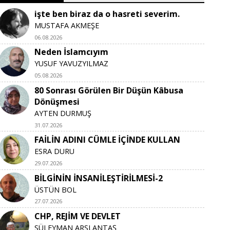
işte ben biraz da o hasreti severim.
MUSTAFA AKMEŞE
06.08.2026
Neden İslamcıyım
YUSUF YAVUZYILMAZ
05.08.2026
80 Sonrası Görülen Bir Düşün Kâbusa
Dönüşmesi
AYTEN DURMUŞ
31.07.2026
FAİLİN ADINI CÜMLE İÇİNDE KULLAN
ESRA DURU
29.07.2026
BİLGİNİN İNSANİLEŞTİRİLMESİ-2
ÜSTÜN BOL
27.07.2026
CHP, REJİM VE DEVLET
SÜLEYMAN ARSLANTAŞ