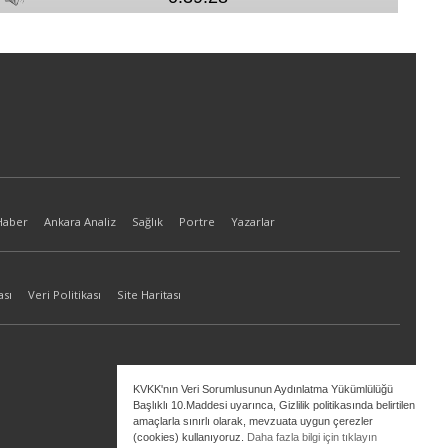
Haber
Ankara Analiz
Sağlık
Portre
Yazarlar
ası
Veri Politikası
Site Haritası
KVKK'nın Veri Sorumlusunun Aydınlatma Yükümlülüğü
Başlıklı 10.Maddesi uyarınca, Gizlilik politikasında belirtilen
amaçlarla sınırlı olarak, mevzuata uygun çerezler
(cookies) kullanıyoruz.
Daha fazla bilgi için tıklayın