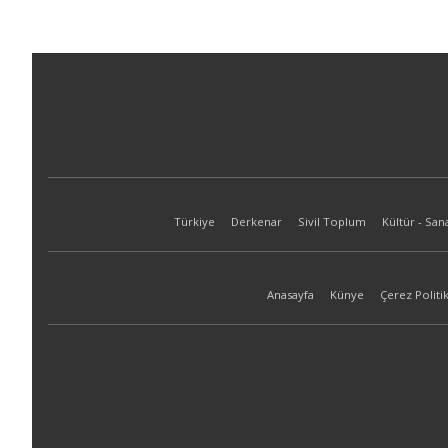
Türkiye
Derkenar
Sivil Toplum
Kültür - San
Anasayfa
Künye
Çerez Politik