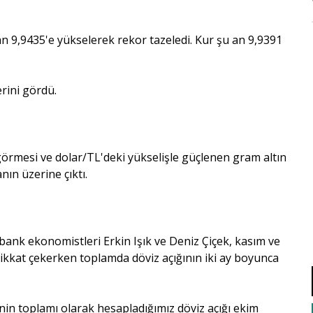
 9,9435'e yükselerek rekor tazeledi. Kur şu an 9,9391
rini gördü.
i görmesi ve dolar/TL'deki yükselişle güçlenen gram altın
anın üzerine çıktı.
nk ekonomistleri Erkin Işık ve Deniz Çiçek, kasım ve
dikkat çekerken toplamda döviz açığının iki ay boyunca
nin toplamı olarak hesapladığımız döviz açığı ekim