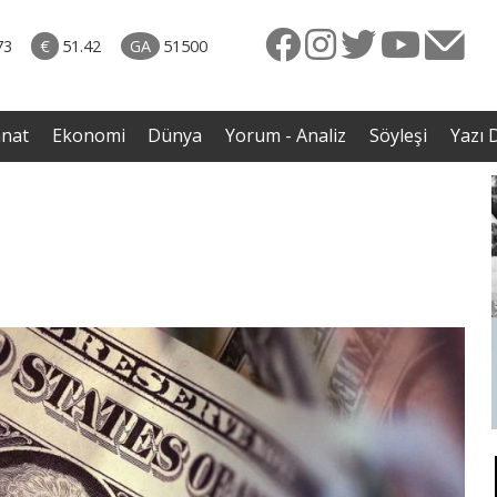
naliz
06.08.2026 • Dünya
diği
• Sırbistan’dan Theodor Herzl’in babaannesi ile
73
€
51.42
GA
51500
avaş
dedesine devlet töreni
anat
Ekonomi
Dünya
Yorum - Analiz
Söyleşi
Yazı D