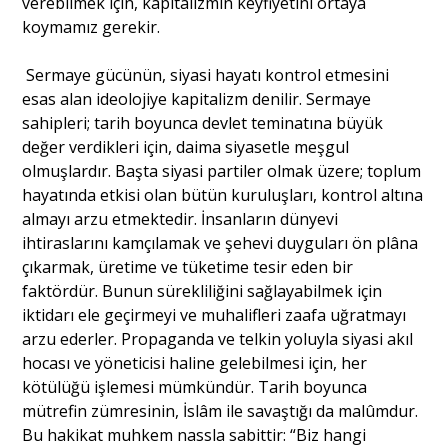
verebilmek için, kapitalizmin keyfiyetini ortaya
koymamız gerekir.
Sermaye gücünün, siyasi hayatı kontrol etmesini
esas alan ideolojiye kapitalizm denilir. Sermaye
sahipleri; tarih boyunca devlet teminatına büyük
değer verdikleri için, daima siyasetle meşgul
olmuşlardır. Başta siyasi partiler olmak üzere; toplum
hayatında etkisi olan bütün kuruluşları, kontrol altına
almayı arzu etmektedir. İnsanların dünyevi
ihtiraslarını kamçılamak ve şehevi duyguları ön plâna
çıkarmak, üretime ve tüketime tesir eden bir
faktördür. Bunun sürekliliğini sağlayabilmek için
iktidarı ele geçirmeyi ve muhalifleri zaafa uğratmayı
arzu ederler. Propaganda ve telkin yoluyla siyasi akıl
hocası ve yöneticisi haline gelebilmesi için, her
kötülüğü işlemesi mümkündür. Tarih boyunca
mütrefin zümresinin, İslâm ile savaştığı da malûmdur.
Bu hakikat muhkem nassla sabittir: “Biz hangi