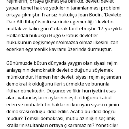
rejimlerin) ortaya çıkmasıyla birlikte, devleti devlet
yapan temel hak ve yetkilerin tanımlanması problemi
ortaya çıkmıştır. Fransız hukukçu Jean Bodin, ‘Devlete
Dair Altı Kitap’ isimli eserinde egemenliği “devletin
mutlak ve kalıcı gücü” olarak tarif etmiştir. 17. yüzyılda
Hollandalı hukukçu Hugo Grotius devletler
hukukunun değişmeyen/olmazsa olmaz ilkesini izah
ederken egemenlik kavramı üzerinde durmuştur.
Günümüzde bütün dünyada yaygın olan siyasi rejim
anlayışının demokratik devlet olduğunu söylemek
mümkündür. Hemen her devlet, siyasi rejim açısından
demokratik olduğunu ileri sürmekte ve bununla
iftihar etmektedir. Düşünce ve fikir hürriyetini esas
alan, vatandaşların oylarının eşit olduğunu kabul
eden ve muhalefetin haklarını koruyan siyasi rejimin
demokrasi olduğu iddia edilir. Acaba bu iddia doğru
mudur? Temsili demokrasi, mutlu azınlığın seçilmiş
krallarını/sultanları ortaya çıkaramaz mı? Yöneticiler