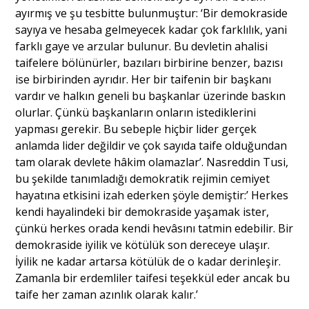
ayırmış ve şu tesbitte bulunmuştur: ‘Bir demokraside
sayıya ve hesaba gelmeyecek kadar çok farklılık, yani
farklı gaye ve arzular bulunur. Bu devletin ahalisi
taifelere bölünürler, bazıları birbirine benzer, bazısı
ise birbirinden ayrıdır. Her bir taifenin bir başkanı
vardır ve halkın geneli bu başkanlar üzerinde baskın
olurlar. Çünkü başkanların onların istediklerini
yapması gerekir. Bu sebeple hiçbir lider gerçek
anlamda lider değildir ve çok sayıda taife olduğundan
tam olarak devlete hâkim olamazlar’. Nasreddin Tusi,
bu şekilde tanımladığı demokratik rejimin cemiyet
hayatına etkisini izah ederken şöyle demiştir:’ Herkes
kendi hayalindeki bir demokraside yaşamak ister,
çünkü herkes orada kendi hevâsını tatmin edebilir. Bir
demokraside iyilik ve kötülük son dereceye ulaşır.
İyilik ne kadar artarsa kötülük de o kadar derinleşir.
Zamanla bir erdemliler taifesi teşekkül eder ancak bu
taife her zaman azınlık olarak kalır.’