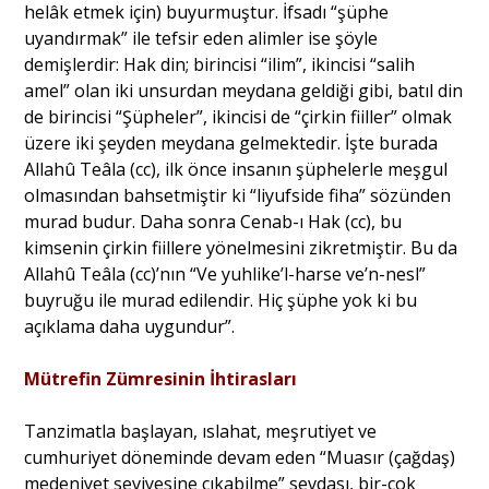
helâk etmek için) buyurmuştur. İfsadı “şüphe
uyandırmak” ile tefsir eden alimler ise şöyle
demişlerdir: Hak din; birincisi “ilim”, ikincisi “salih
amel” olan iki unsurdan meydana geldiği gibi, batıl din
de birincisi “Şüpheler”, ikincisi de “çirkin fiiller” olmak
üzere iki şeyden meydana gelmektedir. İşte burada
Allahû Teâla (cc), ilk önce insanın şüphelerle meşgul
olmasından bahsetmiştir ki “liyufside fiha” sözünden
murad budur. Daha sonra Cenab-ı Hak (cc), bu
kimsenin çirkin fiillere yönelmesini zikretmiştir. Bu da
Allahû Teâla (cc)’nın “Ve yuhlike’l-harse ve’n-nesl”
buyruğu ile murad edilendir. Hiç şüphe yok ki bu
açıklama daha uygundur”.
Mütrefin Zümresinin İhtirasları
Tanzimatla başlayan, ıslahat, meşrutiyet ve
cumhuriyet döneminde devam eden “Muasır (çağdaş)
medeniyet seviyesine çıkabilme” sevdası, bir-çok