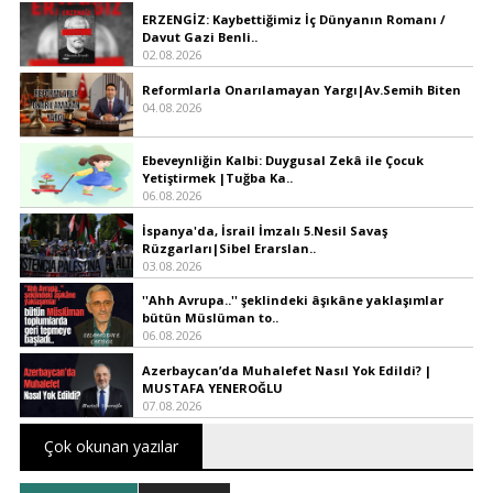
ERZENGİZ: Kaybettiğimiz İç Dünyanın Romanı /
Davut Gazi Benli..
02.08.2026
Reformlarla Onarılamayan Yargı|Av.Semih Biten
04.08.2026
Ebeveynliğin Kalbi: Duygusal Zekâ ile Çocuk
Yetiştirmek |Tuğba Ka..
06.08.2026
İspanya'da, İsrail İmzalı 5.Nesil Savaş
Rüzgarları|Sibel Erarslan..
03.08.2026
''Ahh Avrupa..'' şeklindeki âşıkâne yaklaşımlar
bütün Müslüman to..
06.08.2026
Azerbaycan’da Muhalefet Nasıl Yok Edildi? |
MUSTAFA YENEROĞLU
07.08.2026
Çok okunan yazılar