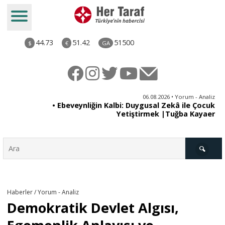
44.73
51.42
51500
$
€
GA
ya
06.08.2026 • Yorum - Analiz
rı
• Ebeveynliğin Kalbi: Duygusal Zekâ ile Çocuk
Yetiştirmek |Tuğba Kayaer
Türkiye
Haberler / Yorum - Analiz
Demokratik Devlet Algısı,
Derkenar