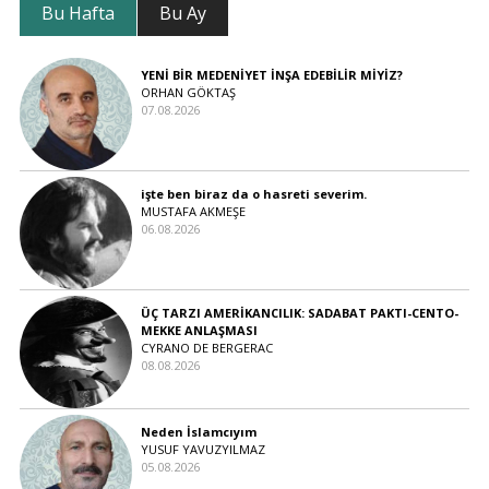
Bu Hafta
Bu Ay
YENİ BİR MEDENİYET İNŞA EDEBİLİR MİYİZ?
ORHAN GÖKTAŞ
07.08.2026
işte ben biraz da o hasreti severim.
MUSTAFA AKMEŞE
06.08.2026
ÜÇ TARZI AMERİKANCILIK: SADABAT PAKTI-CENTO-
MEKKE ANLAŞMASI
CYRANO DE BERGERAC
08.08.2026
Neden İslamcıyım
YUSUF YAVUZYILMAZ
05.08.2026