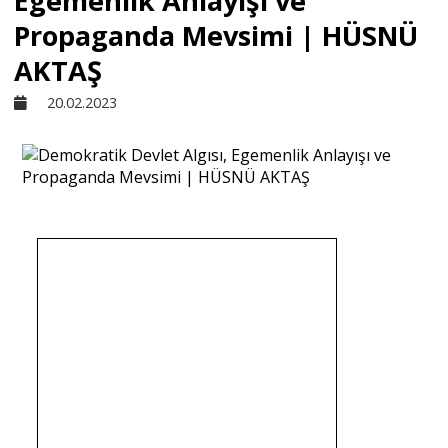
Egemenlik Anlayışı ve
Propaganda Mevsimi | HÜSNÜ
Sivil Toplum
AKTAŞ
20.02.2023
Kültür - Sanat
Ekonomi
Dünya
Yorum - Analiz
Söyleşi
Yazı Dizisi