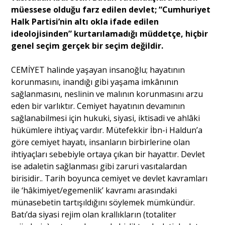
müessese olduğu farz edilen devlet; “Cumhuriyet
Halk Partisi’nin altı okla ifade edilen
ideolojisinden” kurtarılamadığı müddetçe, hiçbir
genel seçim gerçek bir seçim değildir.
CEMİYET halinde yaşayan insanoğlu; hayatının
korunmasını, inandığı gibi yaşama imkânının
sağlanmasını, neslinin ve malının korunmasını arzu
eden bir varlıktır. Cemiyet hayatının devamının
sağlanabilmesi için hukuki, siyasi, iktisadi ve ahlâki
hükümlere ihtiyaç vardır. Mütefekkir İbn-i Haldun’a
göre cemiyet hayatı, insanların birbirlerine olan
ihtiyaçları sebebiyle ortaya çıkan bir hayattır. Devlet
ise adaletin sağlanması gibi zaruri vasıtalardan
birisidir.. Tarih boyunca cemiyet ve devlet kavramları
ile ‘hâkimiyet/egemenlik’ kavramı arasındaki
münasebetin tartışıldığını söylemek mümkündür.
Batı’da siyasi rejim olan krallıkların (totaliter