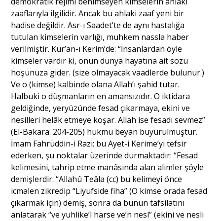
demokratik rejimi benimseyen kimselerin ahlâki
zaaflarıyla ilgilidir. Ancak bu ahlaki zaaf yeni bir
hadise değildir. Asr-ı Saadet’te de aynı hastalığa
tutulan kimselerin varlığı, muhkem nassla haber
verilmiştir. Kur’an-ı Kerim’de: “İnsanlardan öyle
kimseler vardır ki, onun dünya hayatına ait sözü
hoşunuza gider. (size olmayacak vaadlerde bulunur.)
Ve o (kimse) kalbinde olana Allah’ı şahid tutar.
Halbuki o düşmanların en amansızıdır. O iktidara
geldiğinde, yeryüzünde fesad çıkarmaya, ekini ve
nesilleri helâk etmeye koşar. Allah ise fesadı sevmez”
(El-Bakara: 204-205) hükmü beyan buyurulmuştur.
İmam Fahrüddin-i Razi; bu Ayet-i Kerime’yi tefsir
ederken, şu noktalar üzerinde durmaktadır: “Fesad
kelimesini, tahrip etme manâsında alan alimler şöyle
demişlerdir: “Allahû Teâla (cc) bu kelimeyi önce
icmalen zikredip “Liyufside fiha” (O kimse orada fesad
çıkarmak için) demiş, sonra da bunun tafsilatını
anlatarak “ve yuhlike’l harse ve’n nesl” (ekini ve nesli