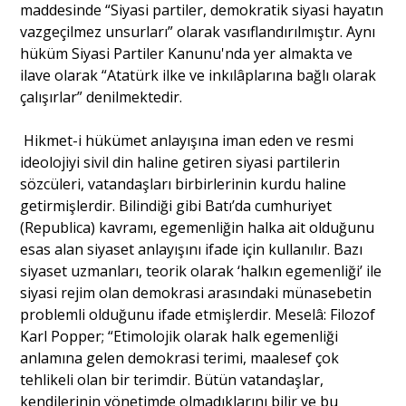
maddesinde “Siyasi partiler, demokratik siyasi hayatın
vazgeçilmez unsurları” olarak vasıflandırılmıştır. Aynı
hüküm Siyasi Partiler Kanunu'nda yer almakta ve
ilave olarak “Atatürk ilke ve inkılâplarına bağlı olarak
çalışırlar” denilmektedir.
Hikmet-i hükümet anlayışına iman eden ve resmi
ideolojiyi sivil din haline getiren siyasi partilerin
sözcüleri, vatandaşları birbirlerinin kurdu haline
getirmişlerdir. Bilindiği gibi Batı’da cumhuriyet
(Republica) kavramı, egemenliğin halka ait olduğunu
esas alan siyaset anlayışını ifade için kullanılır. Bazı
siyaset uzmanları, teorik olarak ‘halkın egemenliği’ ile
siyasi rejim olan demokrasi arasındaki münasebetin
problemli olduğunu ifade etmişlerdir. Meselâ: Filozof
Karl Popper; “Etimolojik olarak halk egemenliği
anlamına gelen demokrasi terimi, maalesef çok
tehlikeli olan bir terimdir. Bütün vatandaşlar,
kendilerinin yönetimde olmadıklarını bilir ve bu