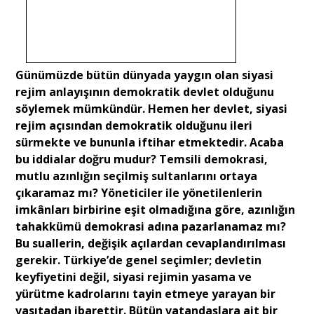
Portre
Günümüzde bütün dünyada yaygın olan siyasi
Yazarlar
rejim anlayışının demokratik devlet olduğunu
söylemek mümkündür. Hemen her devlet, siyasi
rejim açısından demokratik olduğunu ileri
sürmekte ve bununla iftihar etmektedir. Acaba
bu iddialar doğru mudur? Temsili demokrasi,
Eğitim
mutlu azınlığın seçilmiş sultanlarını ortaya
çıkaramaz mı? Yöneticiler ile yönetilenlerin
Dosya Haber
imkânları birbirine eşit olmadığına göre, azınlığın
tahakkümü demokrasi adına pazarlanamaz mı?
Ankara Analiz
Bu suallerin, değişik açılardan cevaplandırılması
gerekir. Türkiye’de genel seçimler; devletin
Sağlık
keyfiyetini değil, siyasi rejimin yasama ve
yürütme kadrolarını tayin etmeye yarayan bir
vasıtadan ibarettir. Bütün vatandaşlara ait bir