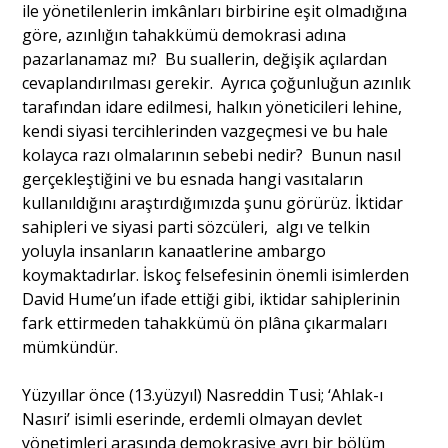
ile yönetilenlerin imkânları birbirine eşit olmadığına
göre, azınlığın tahakkümü demokrasi adına
pazarlanamaz mı? Bu suallerin, değişik açılardan
cevaplandırılması gerekir. Ayrıca çoğunluğun azınlık
tarafından idare edilmesi, halkın yöneticileri lehine,
kendi siyasi tercihlerinden vazgeçmesi ve bu hale
kolayca razı olmalarının sebebi nedir? Bunun nasıl
gerçekleştiğini ve bu esnada hangi vasıtaların
kullanıldığını araştırdığımızda şunu görürüz. İktidar
sahipleri ve siyasi parti sözcüleri, algı ve telkin
yoluyla insanların kanaatlerine ambargo
koymaktadırlar. İskoç felsefesinin önemli isimlerden
David Hume’un ifade ettiği gibi, iktidar sahiplerinin
fark ettirmeden tahakkümü ön plâna çıkarmaları
mümkündür.
Yüzyıllar önce (13.yüzyıl) Nasreddin Tusi; ‘Ahlak-ı
Nasıri’ isimli eserinde, erdemli olmayan devlet
yönetimleri arasında demokrasiye ayrı bir bölüm