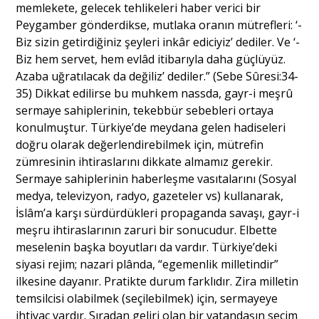
memlekete, gelecek tehlikeleri haber verici bir
Peygamber gönderdikse, mutlaka oranın mütrefleri: ‘-
Biz sizin getirdiğiniz şeyleri inkâr ediciyiz’ dediler. Ve ‘-
Biz hem servet, hem evlâd itibarıyla daha güçlüyüz.
Azaba uğratılacak da değiliz’ dediler.” (Sebe Sûresi:34-
35) Dikkat edilirse bu muhkem nassda, gayr-i meşrû
sermaye sahiplerinin, tekebbür sebebleri ortaya
konulmuştur. Türkiye’de meydana gelen hadiseleri
doğru olarak değerlendirebilmek için, mütrefin
zümresinin ihtiraslarını dikkate almamız gerekir.
Sermaye sahiplerinin haberleşme vasıtalarını (Sosyal
medya, televizyon, radyo, gazeteler vs) kullanarak,
İslâm’a karşı sürdürdükleri propaganda savaşı, gayr-i
meşru ihtiraslarının zaruri bir sonucudur. Elbette
meselenin başka boyutları da vardır. Türkiye’deki
siyasi rejim; nazari plânda, “egemenlik milletindir”
ilkesine dayanır. Pratikte durum farklıdır. Zira milletin
temsilcisi olabilmek (seçilebilmek) için, sermayeye
ihtiyaç vardır. Sıradan geliri olan bir vatandaşın seçim