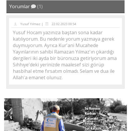
Yorumlar
(1)
Yusuf Yılmaz |
22.02.2023 00:54
Yusuf Hocam yazınıza baştan sona kadar
katılıyorum. Bu nedenle yorum yazmaya gerek
duymuyorum. Ayrıca Kur'ani Mucahede
Yayınlarının sahibi Ramazan Yılmaz'ın çıkardığı
dergileri iki ayda bir büronuza getiriyorum ama
Sıhhıye'deki yerinizde maalesef sizi görüp
hasbihal etme fırsatım olmadı. Selam ve dua ile
Allah'a emanet olunuz.