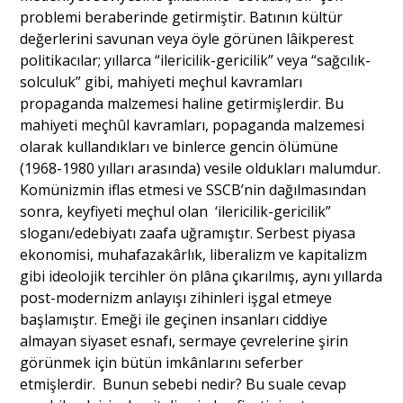
problemi beraberinde getirmiştir. Batının kültür
değerlerini savunan veya öyle görünen lâikperest
politikacılar; yıllarca “ilericilik-gericilik” veya “sağcılık-
solculuk” gibi, mahiyeti meçhul kavramları
propaganda malzemesi haline getirmişlerdir. Bu
mahiyeti meçhûl kavramları, popaganda malzemesi
olarak kullandıkları ve binlerce gencin ölümüne
(1968-1980 yılları arasında) vesile oldukları malumdur.
Komünizmin iflas etmesi ve SSCB’nin dağılmasından
sonra, keyfiyeti meçhul olan ‘ilericilik-gericilik”
sloganı/edebiyatı zaafa uğramıştır. Serbest piyasa
ekonomisi, muhafazakârlık, liberalizm ve kapitalizm
gibi ideolojik tercihler ön plâna çıkarılmış, aynı yıllarda
post-modernizm anlayışı zihinleri işgal etmeye
başlamıştır. Emeği ile geçinen insanları ciddiye
almayan siyaset esnafı, sermaye çevrelerine şirin
görünmek için bütün imkânlarını seferber
etmişlerdir. Bunun sebebi nedir? Bu suale cevap