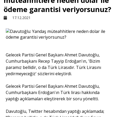
müteahhitlere neden dolar ile
ödeme garantisi veriyorsunuz?
Sivil Toplum
17.12.2021
Kültür - Sanat
Ekonomi
Gelecek Partisi Genel Başkanı Ahmet Davutoğlu,
Cumhurbaşkanı Recep Tayyip Erdoğan'ın, 'Bizim
Dünya
paramız bellidir, o da Türk Lirasıdır. Türk Lirasını
yedirmeyeceğiz' sözlerini eleştirdi.
Yorum - Analiz
Gelecek Partisi Genel Başkanı Ahmet Davutoğlu,
Cumhurbaşkanı Erdoğan'ın Türk lirası hakkında
Söyleşi
yaptığı açıklamaları eleştirerek bir soru yöneltti.
Davutoğlu, Twitter hesabından yaptığı açıklamada;
Yazı Dizisi