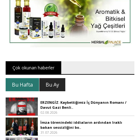
Çok okunan haberler
Bu Hafta
Bu Ay
ERZENGİZ: Kaybettiğimiz İç Dünyanın Romanı /
Davut Gazi Benli..
02.08.2026
İmza törenindeki iddiaların ardından Iraklı
bakan sessizliğini bo..
31.07.2026