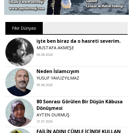
Fikir Dünyası
işte ben biraz da o hasreti severim.
MUSTAFA AKMEŞE
06.08.2026
Neden İslamcıyım
YUSUF YAVUZYILMAZ
05.08.2026
80 Sonrası Görülen Bir Düşün Kâbusa
Dönüşmesi
AYTEN DURMUŞ
31.07.2026
FAİLİN ADINI CÜMLE İÇİNDE KULLAN