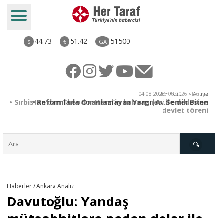
44.73
51.42
51500
$
€
GA
ya
04.08.2026 • Yorum - Analiz
ne
• Reformlarla Onarılamayan Yargı|Av.Semih Biten
ni
Türkiye
Haberler / Ankara Analiz
Davutoğlu: Yandaş
Derkenar