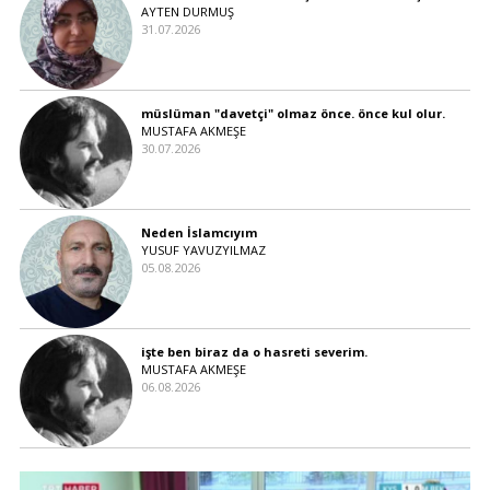
AYTEN DURMUŞ
31.07.2026
müslüman "davetçi" olmaz önce. önce kul olur.
MUSTAFA AKMEŞE
30.07.2026
Neden İslamcıyım
YUSUF YAVUZYILMAZ
05.08.2026
işte ben biraz da o hasreti severim.
MUSTAFA AKMEŞE
06.08.2026