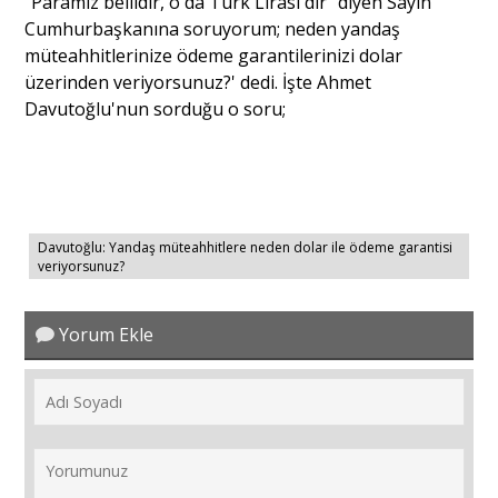
"Paramız bellidir, o da Türk Lirası'dır" diyen Sayın
Cumhurbaşkanına soruyorum; neden yandaş
müteahhitlerinize ödeme garantilerinizi dolar
Portre
üzerinden veriyorsunuz?' dedi. İşte Ahmet
Davutoğlu'nun sorduğu o soru;
Yazarlar
Davutoğlu: Yandaş müteahhitlere neden dolar ile ödeme garantisi
veriyorsunuz?
Eğitim
Dosya Haber
Yorum Ekle
Ankara Analiz
Sağlık