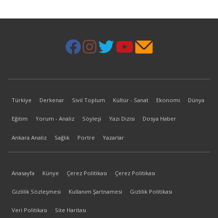
Türkiye
Derkenar
Sivil Toplum
Kültür - Sanat
Ekonomi
Dünya
Eğitim
Yorum - Analiz
Söyleşi
Yazı Dizisi
Dosya Haber
Ankara Analiz
Sağlık
Portre
Yazarlar
Anasayfa
Künye
Çerez Politikası
Çerez Politikası
Gizlilik Sözleşmesi
Kullanım Şartnamesi
Gizlilik Politikası
Veri Politikası
Site Haritası