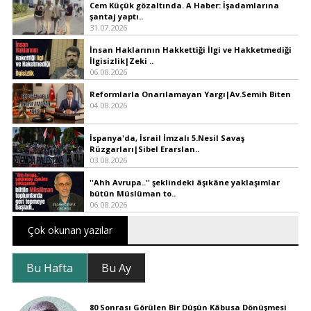
Cem Küçük gözaltında. A Haber: İşadamlarına
şantaj yaptı..
31.07.2026
İnsan Haklarının Hakkettiği İlgi ve Hakketmediği
İlgisizlik|Zeki ..
06.08.2026
Reformlarla Onarılamayan Yargı|Av.Semih Biten
04.08.2026
İspanya'da, İsrail İmzalı 5.Nesil Savaş
Rüzgarları|Sibel Erarslan..
03.08.2026
''Ahh Avrupa..'' şeklindeki âşıkâne yaklaşımlar
bütün Müslüman to..
06.08.2026
Çok okunan yazılar
Bu Hafta
Bu Ay
80 Sonrası Görülen Bir Düşün Kâbusa Dönüşmesi