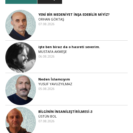
YENİ BİR MEDENİYET İNŞA EDEBİLİR MİYİZ?
ORHAN GÖKTAŞ
07.08.2026
işte ben biraz da o hasreti severim.
MUSTAFA AKMEŞE
06.08.2026
Neden İslamcıyım
YUSUF YAVUZYILMAZ
05.08.2026
BİLGİNİN İNSANİLEŞTİRİLMESİ-3
ÜSTÜN BOL
07.08.2026