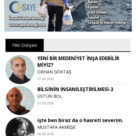
Fikir Dünyası
YENİ BİR MEDENİYET İNŞA EDEBİLİR
MİYİZ?
ORHAN GÖKTAŞ
07.08.2026
BİLGİNİN İNSANİLEŞTİRİLMESİ-3
ÜSTÜN BOL
07.08.2026
işte ben biraz da o hasreti severim.
MUSTAFA AKMEŞE
06.08.2026