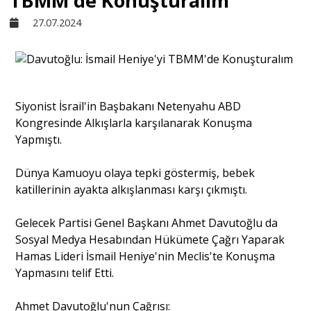
TBMM'de Konuşturalım
27.07.2024
Sivil Toplum
Kültür - Sanat
Siyonist İsrail'in Başbakanı Netenyahu ABD
Kongresinde Alkışlarla karşılanarak Konuşma
Ekonomi
Yapmıştı.
Dünya
Dünya Kamuoyu olaya tepki göstermiş, bebek
katillerinin ayakta alkışlanması karşı çıkmıştı.
Yorum - Analiz
Gelecek Partisi Genel Başkanı Ahmet Davutoğlu da
Sosyal Medya Hesabından Hükümete Çağrı Yaparak
Hamas Lideri İsmail Heniye'nin Meclis'te Konuşma
Söyleşi
Yapmasını telif Etti.
Yazı Dizisi
Ahmet Davutoğlu'nun Çağrısı: