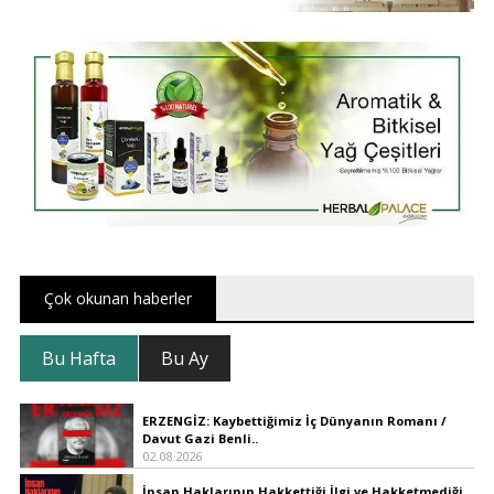
Çok okunan haberler
Bu Hafta
Bu Ay
ERZENGİZ: Kaybettiğimiz İç Dünyanın Romanı /
Davut Gazi Benli..
02.08.2026
İnsan Haklarının Hakkettiği İlgi ve Hakketmediği