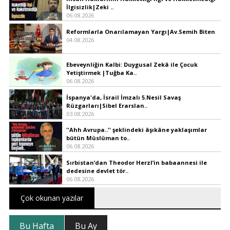
İlgisizlik|Zeki ..
06.08.2026
Reformlarla Onarılamayan Yargı|Av.Semih Biten
04.08.2026
Ebeveynliğin Kalbi: Duygusal Zekâ ile Çocuk
Yetiştirmek |Tuğba Ka..
06.08.2026
İspanya'da, İsrail İmzalı 5.Nesil Savaş
Rüzgarları|Sibel Erarslan..
03.08.2026
''Ahh Avrupa..'' şeklindeki âşıkâne yaklaşımlar
bütün Müslüman to..
06.08.2026
Sırbistan’dan Theodor Herzl’in babaannesi ile
dedesine devlet tör..
06.08.2026
Çok okunan yazılar
Bu Hafta
Bu Ay