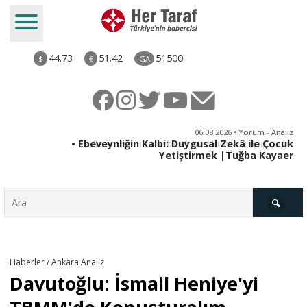
44.73
51.42
51500
$
€
GA
ya
06.08.2026 • Yorum - Analiz
rı
• Ebeveynliğin Kalbi: Duygusal Zekâ ile Çocuk
Yetiştirmek |Tuğba Kayaer
Türkiye
Haberler / Ankara Analiz
Davutoğlu: İsmail Heniye'yi
Derkenar