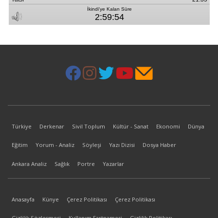
Türkiye
Derkenar
Sivil Toplum
Kültür - Sanat
Ekonomi
Dünya
Eğitim
Yorum - Analiz
Söyleşi
Yazı Dizisi
Dosya Haber
Ankara Analiz
Sağlık
Portre
Yazarlar
Anasayfa
Künye
Çerez Politikası
Çerez Politikası
Gizlilik Sözleşmesi
Kullanım Şartnamesi
Gizlilik Politikası