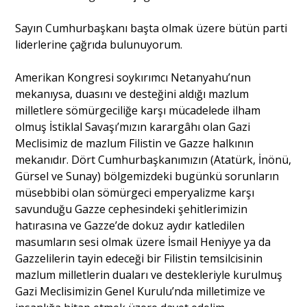
Sayın Cumhurbaşkanı başta olmak üzere bütün parti
Portre
liderlerine çağrıda bulunuyorum.
Amerikan Kongresi soykırımcı Netanyahu’nun
Yazarlar
mekanıysa, duasını ve desteğini aldığı mazlum
milletlere sömürgeciliğe karşı mücadelede ilham
olmuş İstiklal Savaşı’mızın karargâhı olan Gazi
Meclisimiz de mazlum Filistin ve Gazze halkının
mekanıdır. Dört Cumhurbaşkanımızın (Atatürk, İnönü,
Eğitim
Gürsel ve Sunay) bölgemizdeki bugünkü sorunların
müsebbibi olan sömürgeci emperyalizme karşı
Dosya Haber
savunduğu Gazze cephesindeki şehitlerimizin
hatırasına ve Gazze’de dokuz aydır katledilen
Ankara Analiz
masumların sesi olmak üzere İsmail Heniyye ya da
Gazzelilerin tayin edeceği bir Filistin temsilcisinin
Sağlık
mazlum milletlerin duaları ve destekleriyle kurulmuş
Gazi Meclisimizin Genel Kurulu’nda milletimize ve