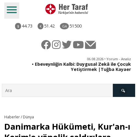
44.73
51.42
51500
$
€
GA
ya
06.08.2026 • Yorum - Analiz
rı
• Ebeveynliğin Kalbi: Duygusal Zekâ ile Çocuk
Yetiştirmek |Tuğba Kayaer
Türkiye
Haberler / Dünya
Danimarka Hükümeti, Kur'an-ı
Derkenar