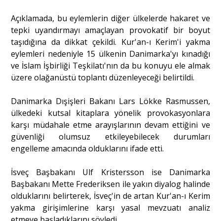
Açıklamada, bu eylemlerin diğer ülkelerde hakaret ve
Portre
tepki uyandırmayı amaçlayan provokatif bir boyut
taşıdığına da dikkat çekildi. Kur'an-ı Kerim'i yakma
eylemleri nedeniyle 15 ülkenin Danimarka'yı kınadığı
Yazarlar
ve İslam İşbirliği Teşkilatı'nın da bu konuyu ele almak
üzere olağanüstü toplantı düzenleyeceği belirtildi.
Danimarka Dışişleri Bakanı Lars Lökke Rasmussen,
ülkedeki kutsal kitaplara yönelik provokasyonlara
Eğitim
karşı müdahale etme arayışlarının devam ettiğini ve
güvenliği olumsuz etkileyebilecek durumları
Dosya Haber
engelleme amacında olduklarını ifade etti.
Ankara Analiz
İsveç Başbakanı Ulf Kristersson ise Danimarka
Başbakanı Mette Frederiksen ile yakın diyalog halinde
Sağlık
olduklarını belirterek, İsveç'in de artan Kur'an-ı Kerim
yakma girişimlerine karşı yasal mevzuatı analiz
etmeye başladıklarını söyledi.