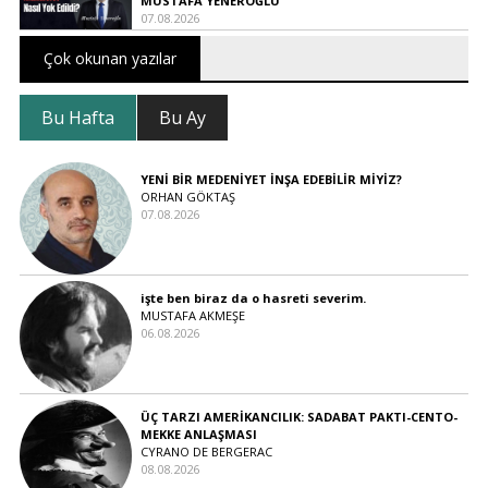
MUSTAFA YENEROĞLU
07.08.2026
Çok okunan yazılar
Bu Hafta
Bu Ay
YENİ BİR MEDENİYET İNŞA EDEBİLİR MİYİZ?
ORHAN GÖKTAŞ
07.08.2026
işte ben biraz da o hasreti severim.
MUSTAFA AKMEŞE
06.08.2026
ÜÇ TARZI AMERİKANCILIK: SADABAT PAKTI-CENTO-
MEKKE ANLAŞMASI
CYRANO DE BERGERAC
08.08.2026