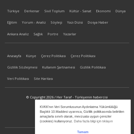
Türkiye
Derkenar
Sivil Toplum
Kültür - Sanat
Ekonomi
Dünya
Eğitim
Yorum - Analiz
Söyleşi
Yazı Dizisi
Dosya Haber
Ankara Analiz
Sağlık
Portre
Yazarlar
Anasayfa
Künye
Çerez Politikası
Çerez Politikası
Gizlilik Sözleşmesi
Kullanım Şartnamesi
Gizlilik Politikası
Veri Politikası
Site Haritası
© Copyright 2026 / Her Taraf - Türkiyenin habercisi
KVKK'nın Veri Sorumlusunun Aydınlatma Yükümlülüğü
bilgi@hertaraf.com
Başlıklı 10.Maddesi uyarınca, Gizlilik politikasında belirtilen
amaçlarla sınırlı olarak, mevzuata uygun çerezler
(cookies) kullanıyoruz.
Daha fazla bilgi için tıklayın
Tamam