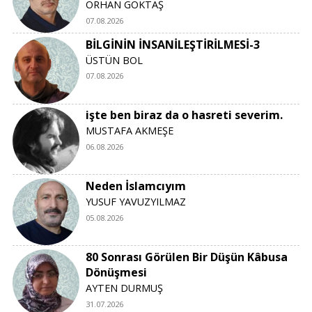
ORHAN GÖKTAŞ
07.08.2026
BİLGİNİN İNSANİLEŞTİRİLMESİ-3
ÜSTÜN BOL
07.08.2026
işte ben biraz da o hasreti severim.
MUSTAFA AKMEŞE
06.08.2026
Neden İslamcıyım
YUSUF YAVUZYILMAZ
05.08.2026
80 Sonrası Görülen Bir Düşün Kâbusa
Dönüşmesi
AYTEN DURMUŞ
31.07.2026