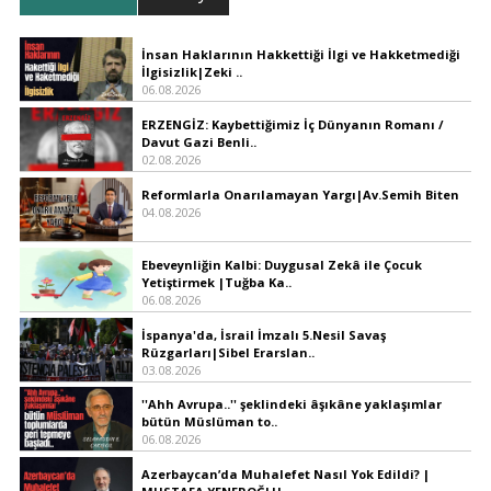
İnsan Haklarının Hakkettiği İlgi ve Hakketmediği
İlgisizlik|Zeki ..
06.08.2026
ERZENGİZ: Kaybettiğimiz İç Dünyanın Romanı /
Davut Gazi Benli..
02.08.2026
Reformlarla Onarılamayan Yargı|Av.Semih Biten
04.08.2026
Ebeveynliğin Kalbi: Duygusal Zekâ ile Çocuk
Yetiştirmek |Tuğba Ka..
06.08.2026
İspanya'da, İsrail İmzalı 5.Nesil Savaş
Rüzgarları|Sibel Erarslan..
03.08.2026
''Ahh Avrupa..'' şeklindeki âşıkâne yaklaşımlar
bütün Müslüman to..
06.08.2026
Azerbaycan’da Muhalefet Nasıl Yok Edildi? |