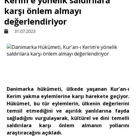
Kerim'e yönelik saldırılara
karşı önlem almayı
Sivil Toplum
değerlendiriyor
31.07.2023
Kültür - Sanat
Ekonomi
Dünya
Danimarka hükümeti, ülkede yaşanan Kur'an-ı
Yorum - Analiz
Kerim yakma eylemlerine karşı harekete geçiyor.
Hükümet, bu tür eylemlerin, ülkenin değerlerini
temsil etmediğini ve aşırılık yanlılarına fayda
Söyleşi
sağladığını vurgulayarak, kültürel ve dini temelli
saldırılara karşı önlem almanın yollarını
araştıracağını açıkladı.
Yazı Dizisi