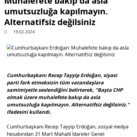
Muhalefete bakıp da asla
umutsuzluğa kapılmayın.
Sivil Toplum
Alternatifsiz değilsiniz
19.02.2024
Kültür - Sanat
Ekonomi
Cumhurbaşkanı Recep Tayyip Erdoğan, siyasi
Dünya
parti fark etmeksizin tüm vatandaşlara
samimiyetle seslendiğini belirterek, "Başta CHP
Yorum - Analiz
olmak üzere muhalefete bakıp da asla
umutsuzluğa kapılmayın. Alternatifsiz değilsiniz."
ifadesini kullandı.
Söyleşi
Cumhurbaşkanı Recep Tayyip Erdoğan, sosyal medya
hesabından 31 Mart Mahalli İdareler Genel
Yazı Dizisi