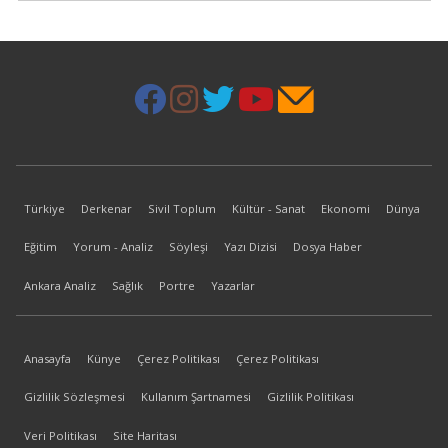
Türkiye
Derkenar
Sivil Toplum
Kültür - Sanat
Ekonomi
Dünya
Eğitim
Yorum - Analiz
Söyleşi
Yazı Dizisi
Dosya Haber
Ankara Analiz
Sağlık
Portre
Yazarlar
Anasayfa
Künye
Çerez Politikası
Çerez Politikası
Gizlilik Sözleşmesi
Kullanım Şartnamesi
Gizlilik Politikası
Veri Politikası
Site Haritası