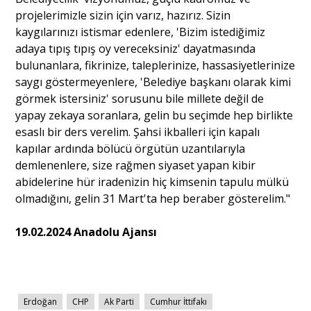
projelerimizle sizin için varız, hazırız. Sizin
kaygılarınızı istismar edenlere, 'Bizim istediğimiz
adaya tıpış tıpış oy vereceksiniz' dayatmasında
bulunanlara, fikrinize, taleplerinize, hassasiyetlerinize
saygı göstermeyenlere, 'Belediye başkanı olarak kimi
görmek istersiniz' sorusunu bile millete değil de
yapay zekaya soranlara, gelin bu seçimde hep birlikte
esaslı bir ders verelim. Şahsi ikballeri için kapalı
kapılar ardında bölücü örgütün uzantılarıyla
demlenenlere, size rağmen siyaset yapan kibir
abidelerine hür iradenizin hiç kimsenin tapulu mülkü
olmadığını, gelin 31 Mart'ta hep beraber gösterelim."
19.02.2024 Anadolu Ajansı
Erdoğan
CHP
Ak Parti
Cumhur İttifakı