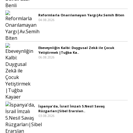
Reformlarla Onarılamayan Yargı|Av.Semih Biten
04.08.2026
Ebeveynliğin Kalbi: Duygusal Zekâ ile Çocuk
Yetiştirmek |Tuğba Ka..
06.08.2026
İspanya'da, İsrail İmzalı 5.Nesil Savaş
Rüzgarları|Sibel Erarslan..
03.08.2026