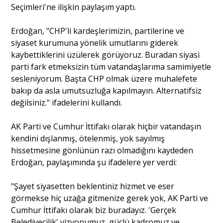
Seçimleri'ne ilişkin paylaşım yaptı.
Portre
Erdoğan, "CHP'li kardeşlerimizin, partilerine ve
siyaset kurumuna yönelik umutlarını giderek
kaybettiklerini üzülerek görüyoruz. Buradan siyasi
Yazarlar
parti fark etmeksizin tüm vatandaşlarıma samimiyetle
sesleniyorum. Başta CHP olmak üzere muhalefete
bakıp da asla umutsuzluğa kapılmayın. Alternatifsiz
değilsiniz." ifadelerini kullandı.
Eğitim
AK Parti ve Cumhur İttifakı olarak hiçbir vatandaşın
kendini dışlanmış, ötelenmiş, yok sayılmış
Dosya Haber
hissetmesine gönlünün razı olmadığını kaydeden
Erdoğan, paylaşımında şu ifadelere yer verdi:
Ankara Analiz
"Şayet siyasetten beklentiniz hizmet ve eser
Sağlık
görmekse hiç uzağa gitmenize gerek yok, AK Parti ve
Cumhur İttifakı olarak biz buradayız. 'Gerçek
Belediyecilik' vizyonumuz, güçlü kadromuz ve