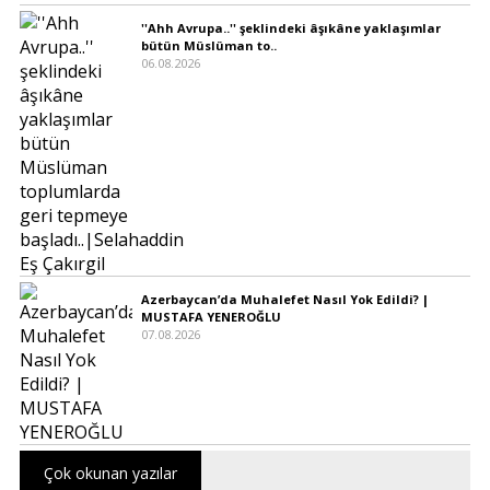
''Ahh Avrupa..'' şeklindeki âşıkâne yaklaşımlar
bütün Müslüman to..
06.08.2026
Azerbaycan’da Muhalefet Nasıl Yok Edildi? |
MUSTAFA YENEROĞLU
07.08.2026
Çok okunan yazılar