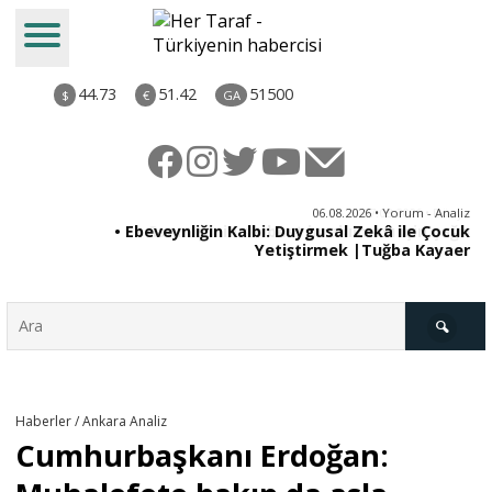
44.73
51.42
51500
$
€
GA
ya
06.08.2026 • Yorum - Analiz
rı
• Ebeveynliğin Kalbi: Duygusal Zekâ ile Çocuk
Yetiştirmek |Tuğba Kayaer
Türkiye
Haberler / Ankara Analiz
Cumhurbaşkanı Erdoğan:
Derkenar