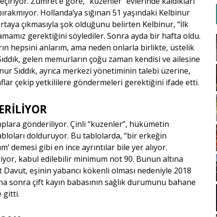
çiriyor. Zumret’e göre, “
kuzenler
” evlerinde kaldıkları
bırakmıyor. Hollanda’ya sığınan 51 yaşındaki Kelbinur
 ortaya çıkmasıyla şok olduğunu belirten Kelbinur, “
İlk
amamız gerektiğini söylediler. Sonra ayda bir hafta oldu.
rın hepsini anlarım, ama neden onlarla birlikte, üstelik
 Sıddık, gelen memurların çoğu zaman kendisi ve ailesine
inur Sıddık, ayrıca merkezi yönetiminin talebi üzerine,
lar çekip yetkililere göndermeleri gerektiğini ifade etti.
ERİLİYOR
lara gönderiliyor. Çinli “
kuzenler
”, hükümetin
bloları dolduruyor. Bu tablolarda, “bir erkeğin
 demesi gibi en ince ayrıntılar bile yer alıyor.
riyor, kabul edilebilir minimum not 90. Bunun altına
t Davut, eşinin yabancı kökenli olması nedeniyle 2018
aha sonra çift kayın babasının sağlık durumunu bahane
gitti.