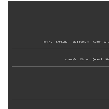
Türkiye
Derkenar
Sivil Toplum
Kültür - San
Anasayfa
Künye
Çerez Politik