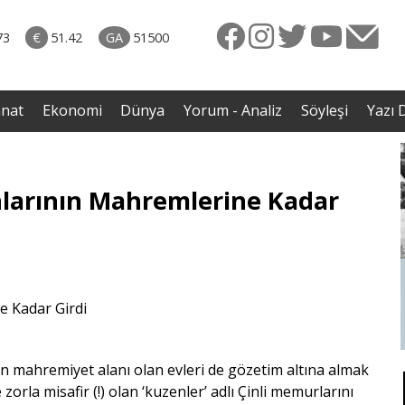
naliz
06.08.2026 • Dünya
diği
• Sırbistan’dan Theodor Herzl’in babaannesi ile
73
€
51.42
GA
51500
avaş
dedesine devlet töreni
anat
Ekonomi
Dünya
Yorum - Analiz
Söyleşi
Yazı D
nlarının Mahremlerine Kadar
 mahremiyet alanı olan evleri de gözetim altına almak
orla misafir (!) olan ‘
kuzenler
’ adlı Çinli memurlarını