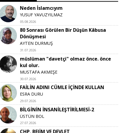
Neden İslamcıyım
YUSUF YAVUZYILMAZ
05.08.2026
80 Sonrası Görülen Bir Düşün Kâbusa
Dönüşmesi
AYTEN DURMUŞ
31.07.2026
müslüman "davetçi" olmaz önce. önce
kul olur.
MUSTAFA AKMEŞE
30.07.2026
FAİLİN ADINI CÜMLE İÇİNDE KULLAN
ESRA DURU
29.07.2026
BİLGİNİN İNSANİLEŞTİRİLMESİ-2
ÜSTÜN BOL
27.07.2026
CHP, REJİM VE DEVLET