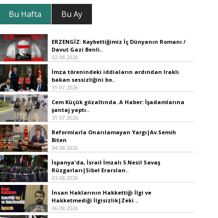
Bu Hafta
Bu Ay
ERZENGİZ: Kaybettiğimiz İç Dünyanın Romanı /
Davut Gazi Benli..
02.08.2026
İmza törenindeki iddiaların ardından Iraklı
bakan sessizliğini bo..
31.07.2026
Cem Küçük gözaltında. A Haber: İşadamlarına
şantaj yaptı..
31.07.2026
Reformlarla Onarılamayan Yargı|Av.Semih
Biten
04.08.2026
İspanya'da, İsrail İmzalı 5.Nesil Savaş
Rüzgarları|Sibel Erarslan..
03.08.2026
İnsan Haklarının Hakkettiği İlgi ve
Hakketmediği İlgisizlik|Zeki ..
06.08.2026