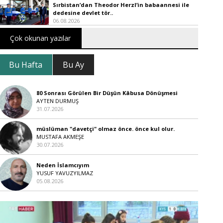
Sırbistan’dan Theodor Herzl’in babaannesi ile
dedesine devlet tör..
06.08.2026
Çok okunan yazılar
Bu Hafta
Bu Ay
80 Sonrası Görülen Bir Düşün Kâbusa Dönüşmesi
AYTEN DURMUŞ
31.07.2026
müslüman "davetçi" olmaz önce. önce kul olur.
MUSTAFA AKMEŞE
30.07.2026
Neden İslamcıyım
YUSUF YAVUZYILMAZ
05.08.2026