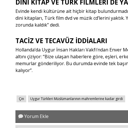
DİNİ KİTAP VE TÜRK FİLMLERİ DE Y
Evinde kendi kültürüne ait hiçbir kitap bulundurmadığ
dini kitapları, Türk film dvd ve müzik cd’lerini yaktık.
zorunda kaldık
” dedi.
TACİZ VE TECAVÜZ İDDİALARI
Hollanda’da Uygur İnsan Hakları Vakfı’ndan Enver Me
altını çiziyor: “
Bize ulaşan haberlere göre, eşleri, erk
memurlar gönderiliyor. Bu durumda evinde tek başına
kalıyor
”.
Çin
Uygur Türkleri Müslümanlarının mahremlerine kadar girdi
Yorum Ekle