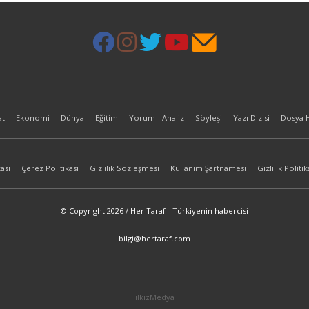
at
Ekonomi
Dünya
Eğitim
Yorum - Analiz
Söyleşi
Yazı Dizisi
Dosya 
ası
Çerez Politikası
Gizlilik Sözleşmesi
Kullanım Şartnamesi
Gizlilik Politik
© Copyright 2026 / Her Taraf - Türkiyenin habercisi
bilgi@hertaraf.com
ilkizMedya