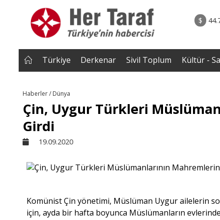
rum - Analiz
06.08.2026 • Yorum - A
lar bütün
• İnsan Haklarının Hakkettiği İlgi ve Hakketme
$
44.
 tepmeye
İlgisizlik|Zeki S
 Çakırgil
Türkiye
Derkenar
Sivil Toplum
Kültür - S
Haberler / Dünya
Çin, Uygur Türkleri Müslüma
Girdi
19.09.2020
Komünist Çin yönetimi, Müslüman Uygur ailelerin son
için, ayda bir hafta boyunca Müslümanların evlerinde z