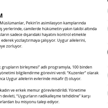
M
k Müslümanlar, Pekin’in asimilasyon kamplarında
 iş yerlerinde, camilerde hükümetin yakın takibi altında
kların sadece dışarıdaki hayatını kontrol etmekle
 ederek yozlaştırmaya çalışıyor. Uygur ailelerini,
eye zorluyor.
ik grupların birleşmesi
” adlı programıyla, 100 binden
önetimi bilgilendirme görevini verdi. “
Kuzenler
” olarak
ca Uygur ailelerin evlerinde misafir (!) oluyor.
 kadın ve erkek memur görevlendirildi. Yönetime
 devleti, “
Uygurların radikalleşme tehdidine
” karşı
lardan bu misyonu talep ediyor.