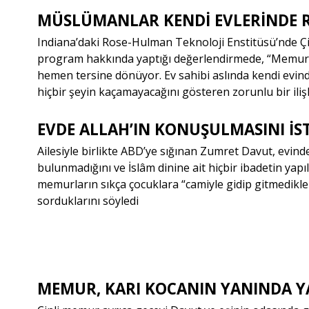
MÜSLÜMANLAR KENDİ EVLERİNDE R
Indiana’daki Rose-Hulman Teknoloji Enstitüsü’nde Çi
program hakkında yaptığı değerlendirmede, “
Memurla
hemen tersine dönüyor. Ev sahibi aslında kendi evin
hiçbir şeyin kaçamayacağını gösteren zorunlu bir iliş
EVDE ALLAH’IN KONUŞULMASINI İ
Ailesiyle birlikte ABD’ye sığınan Zumret Davut, evinde
bulunmadığını ve İslâm dinine ait hiçbir ibadetin yapılm
memurların sıkça çocuklara “
camiyle gidip gitmedikl
sorduklarını söyledi
MEMUR, KARI KOCANIN YANINDA Y