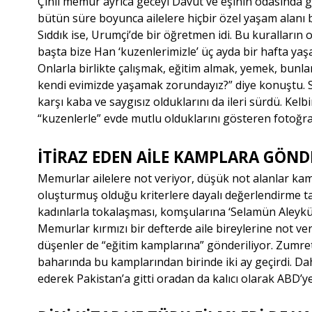
Çinli memur ayrıca geceyi Davut ve eşinin odasında ge
bütün süre boyunca ailelere hiçbir özel yaşam alanı 
Sıddık ise, Urumçi’de bir öğretmen idi. Bu kuralların
başta bize Han ‘kuzenlerimizle’ üç ayda bir hafta yaş
Onlarla birlikte çalışmak, eğitim almak, yemek, bunla
kendi evimizde yaşamak zorundayız?
” diye konuştu.
karşı kaba ve saygısız olduklarını da ileri sürdü. Kelb
“
kuzenlerle
” evde mutlu olduklarını gösteren fotoğraf
İTİRAZ EDEN AİLE KAMPLARA GÖND
Memurlar ailelere not veriyor, düşük not alanlar kamp
oluşturmuş olduğu kriterlere dayalı değerlendirme ta
kadınlarla tokalaşması, komşularına ‘Selamün Aleyküm’
Memurlar kırmızı bir defterde aile bireylerine not ve
düşenler de “
eğitim kamplarına
” gönderiliyor. Zumre
baharında bu kamplarından birinde iki ay geçirdi. D
ederek Pakistan’a gitti oradan da kalıcı olarak ABD’ye 