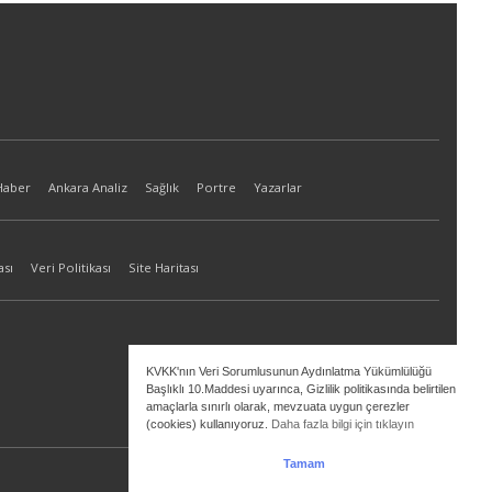
Haber
Ankara Analiz
Sağlık
Portre
Yazarlar
ası
Veri Politikası
Site Haritası
KVKK'nın Veri Sorumlusunun Aydınlatma Yükümlülüğü
Başlıklı 10.Maddesi uyarınca, Gizlilik politikasında belirtilen
amaçlarla sınırlı olarak, mevzuata uygun çerezler
(cookies) kullanıyoruz.
Daha fazla bilgi için tıklayın
Tamam