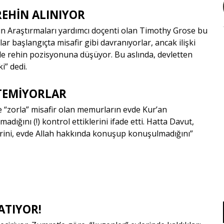
EHİN ALINIYOR
n Araştırmaları yardımcı doçenti olan Timothy Grose bu
r başlangıçta misafir gibi davranıyorlar, ancak ilişki
de rehin pozisyonuna düşüyor. Bu aslında, devletten
ki
” dedi.
STEMİYORLAR
 “
zorla
” misafir olan memurların evde Kur’an
adığını (!) kontrol ettiklerini ifade etti. Hatta Davut,
erini, evde Allah hakkında konuşup konuşulmadığını
”
ATIYOR!