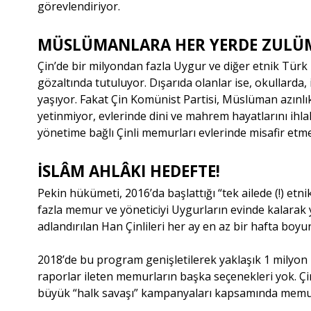
görevlendiriyor.
MÜSLÜMANLARA HER YERDE ZULÜ
Çin’de bir milyondan fazla Uygur ve diğer etnik Tür
gözaltında tutuluyor. Dışarıda olanlar ise, okullarda,
yaşıyor. Fakat Çin Komünist Partisi, Müslüman azınlı
yetinmiyor, evlerinde dini ve mahrem hayatlarını ihlal
yönetime bağlı Çinli memurları evlerinde misafir etm
İSLÂM AHLÂKI HEDEFTE!
Pekin hükümeti, 2016’da başlattığı “
tek ailede (!) etn
fazla memur ve yöneticiyi Uygurların evinde kalarak y
adlandırılan Han Çinlileri her ay en az bir hafta boyun
2018’de bu program genişletilerek yaklaşık 1 milyon
raporlar ileten memurların başka seçenekleri yok. Çin
büyük “
halk savaşı
” kampanyaları kapsamında memur